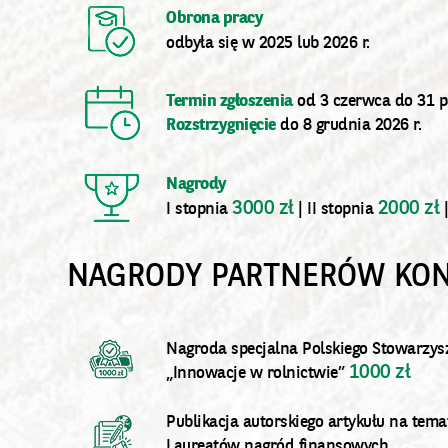
Obrona pracy
odbyła się w 2025 lub 2026 r.
Termin zgłoszenia
od 3 czerwca do 31 pa
Rozstrzygnięcie
do 8 grudnia 2026 r.
Nagrody
3000 zł
2000 zł
I stopnia
| II stopnia
|
NAGRODY PARTNERÓW KO
Nagroda specjalna Polskiego Stowarzy
1000 zł
„Innowacje w rolnictwie”
Publikacja autorskiego artykułu na tem
Laureatów nagród finansowych.