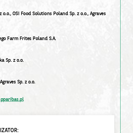
 o.o., OSI Food Solutions Poland Sp. z o.o., Agraves
ego Farm Frites Poland S.A.
a Sp. z o.o.
graves Sp. z o.o.
pparibas.pl
IZATOR: