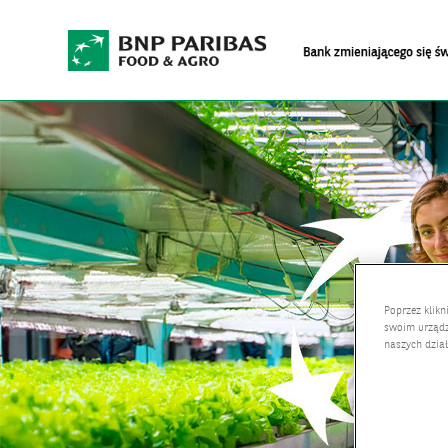
Poprzez klikn
swoim urządz
naszych dzia