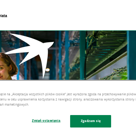
ięcie na „Akceptacja wszystkich plików cookie” jest wyrażona zgoda na przechowywanie plików
eniu w celu usprawnienia korzystania z nawigacji strony, analizowania wykorzystania strony 
łań marketingowych.
Zmień ustawienia
Zgadzam się