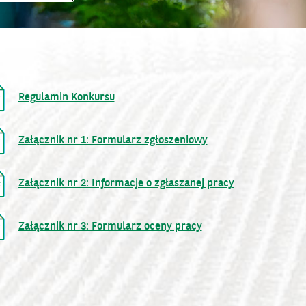
Regulamin Konkursu
(plik PDF, otwiera się w nowym oknie)
Załącznik nr 1: Formularz zgłoszeniowy
(plik PDF, otwiera się w nowym oknie)
Załącznik nr 2: Informacje o zgłaszanej pracy
(plik WORD, otwiera się w nowym oknie)
Załącznik nr 3: Formularz oceny pracy
(plik PDF, otwiera się w nowym oknie)