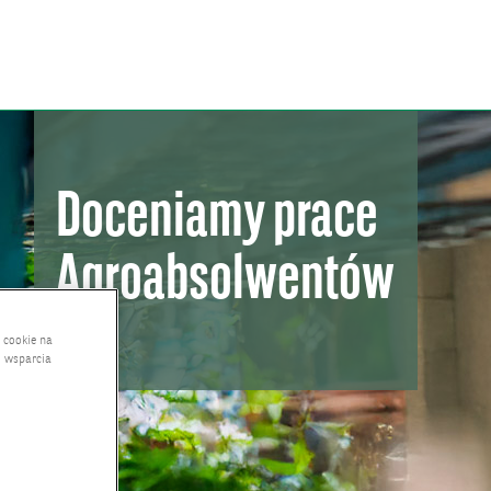
Doceniamy prace
Agroabsolwentów
 cookie na
i wsparcia