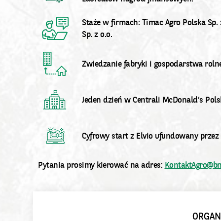
Staże w firmach: Timac Agro Polska Sp. z
Sp. z o.o.
Zwiedzanie fabryki i gospodarstwa roln
Jeden dzień w Centrali McDonald’s Polsk
Cyfrowy start z Elvio ufundowany przez A
Pytania prosimy kierować na adres:
KontaktAgro@bn
ORGAN