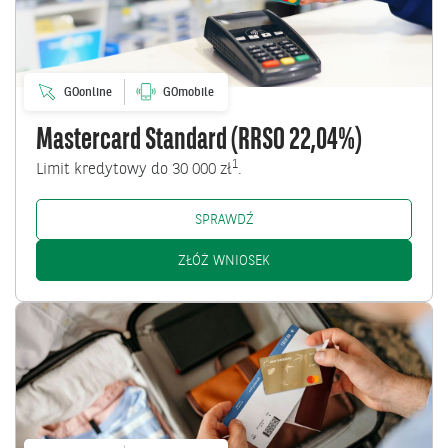
(RRSO
22,04%)
GOonline
GOmobile
Mastercard Standard (RRSO 22,04%)
1
Limit kredytowy do 30 000 zł
.
MASTERCARD STANDARD (RRSO 2
SPRAWDŹ
MASTERCARD STANDARD (RRS
ZŁÓŻ WNIOSEK
Przejdź
do
Mastercard
Gold
(RRSO
19,85%)