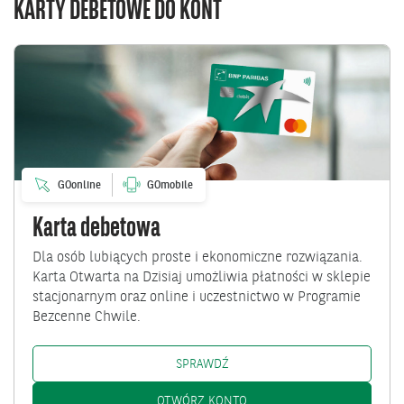
KARTY DEBETOWE DO KONT
Przejdź
do
Karta
debetowa
GOonline
GOmobile
Karta debetowa
Dla osób lubiących proste i ekonomiczne rozwiązania.
Karta Otwarta na Dzisiaj umożliwia płatności w sklepie
stacjonarnym oraz online i uczestnictwo w Programie
Bezcenne Chwile.
KARTA DEBETOWA: /KLIENCI-IN
SPRAWDŹ
KARTA DEBETOWA: HTTPS://
OTWÓRZ KONTO