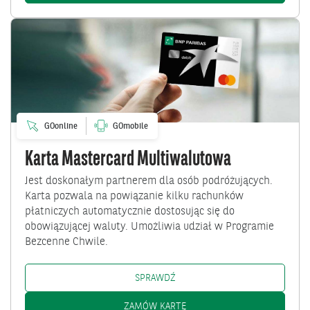
Przejdź
do
Karta
Mastercard
Multiwalutowa
GOonline
GOmobile
Karta Mastercard Multiwalutowa
Jest doskonałym partnerem dla osób podróżujących.
Karta pozwala na powiązanie kilku rachunków
płatniczych automatycznie dostosując się do
obowiązującej waluty. Umożliwia udział w Programie
Bezcenne Chwile.
KARTA MASTERCARD MULTIWALU
SPRAWDŹ
KARTA MASTERCARD MULTIWA
ZAMÓW KARTĘ