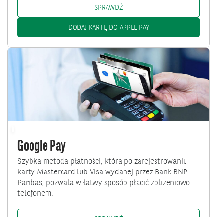
APPLE PAY: /PL/KLIENCI-INDYW
SPRAWDŹ
APPLE PAY: /KLIENCI-
DODAJ KARTĘ DO APPLE PAY
Przejdź
do
Google
Pay
Google Pay
Szybka metoda płatności, która po zarejestrowaniu
karty Mastercard lub Visa wydanej przez Bank BNP
Paribas, pozwala w łatwy sposób płacić zbliżeniowo
telefonem.