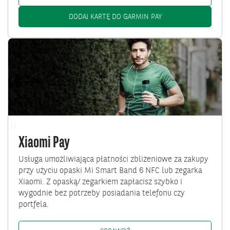
GARMIN PAY: /PL/KL
DODAJ KARTĘ DO GARMIN PAY
Przejdź
do
Xiaomi
Pay
Xiaomi Pay
Usługa umożliwiająca płatności zbliżeniowe za zakupy
przy użyciu opaski Mi Smart Band 6 NFC lub zegarka
Xiaomi. Z opaską/ zegarkiem zapłacisz szybko i
wygodnie bez potrzeby posiadania telefonu czy
portfela.