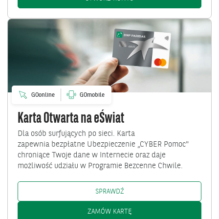
Przejdź
do
Karta
Otwarta
na
eŚwiat
GOonline
GOmobile
Karta Otwarta na eŚwiat
Dla osób surfujących po sieci. Karta
zapewnia bezpłatne Ubezpieczenie „CYBER Pomoc"
chroniące Twoje dane w Internecie oraz daje
możliwość udziału w Programie Bezcenne Chwile.
KARTA OTWARTA NA EŚWIAT: /P
SPRAWDŹ
KARTA OTWARTA NA EŚWIAT:
ZAMÓW KARTĘ