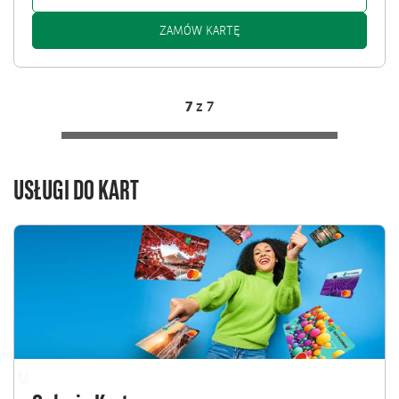
KARTA MOBILNA: /KLIENCI-
ZAMÓW KARTĘ
7
z
7
USŁUGI DO KART
Przejdź
do
Galeria
Kart