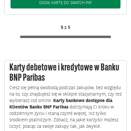
SWATCH PAY: /KLIEN
DODAJ KARTĘ DO SWATCH PAY
5
z
5
Karty debetowe i kredytowe w Banku
BNP Paribas
Ciesz się pełną swobodą podczas zakupów, bez względu
na to, czy znajdujesz się w sklepie stacjonarnym, czy też
wybierasz coś online.
Karty bankowe dostępne dla
Klientów Banku BNP Paribas
dotrzymają Ci kroku w
codziennym życiu i staną czymś więcej, niż tylko
środkiem płatniczym. Zobacz, na jakie korzyści możesz
liczyć, płacąc za swoje zakupy tak, jak zwykle.