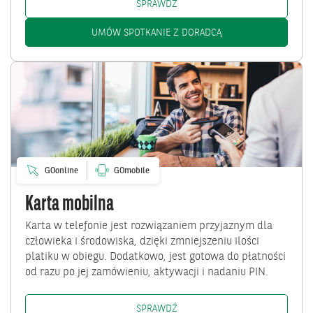
KARTA DO DOROSŁOŚCI: /PL/KL
SPRAWDŹ
KARTA DO DOROSŁOŚ
UMÓW SPOTKANIE Z DORADCĄ
Przejdź
do
Karta
mobilna
GOonline
GOmobile
Karta mobilna
Karta w telefonie jest rozwiązaniem przyjaznym dla
człowieka i środowiska, dzięki zmniejszeniu ilości
platiku w obiegu. Dodatkowo, jest gotowa do płatności
od razu po jej zamówieniu, aktywacji i nadaniu PIN.
KARTA MOBILNA: /KLIENCI-IND
SPRAWDŹ