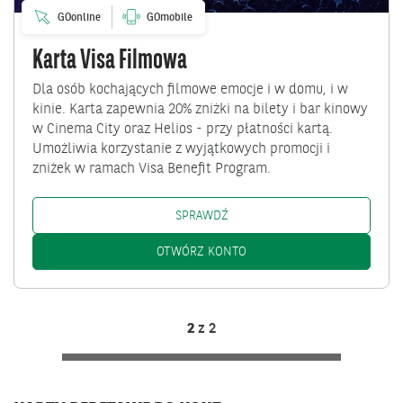
GOonline
GOmobile
Karta Visa Filmowa
Dla osób kochających filmowe emocje i w domu, i w
kinie. Karta zapewnia 20% zniżki na bilety i bar kinowy
w Cinema City oraz Helios - przy płatności kartą.
Umożliwia korzystanie z wyjątkowych promocji i
zniżek w ramach Visa Benefit Program.
KARTA VISA FILMOWA: /KLIENC
SPRAWDŹ
KARTA VISA FILMOWA: /KLI
OTWÓRZ KONTO
2
z
2