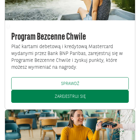
Program Bezcenne Chwile
Płać kartami debetową i kredytową Mastercard
wydanymi przez Bank BNP Paribas, zarejestruj się w
Programie Bezcenne Chwile i zyskuj punkty, które
możesz wymieniać na nagrody.
PROGRAM BEZCENNE CHWILE: 
SPRAWDŹ
PROGRAM BEZCENNE CHWILE
ZAREJESTRUJ SIĘ
Przejdź
do
Program
Visa
Benefit