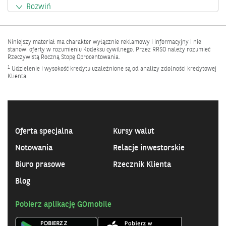
Rozwiń
Niniejszy materiał ma charakter wyłącznie reklamowy i informacyjny i nie
stanowi oferty w rozumieniu Kodeksu cywilnego. Przez RRSO należy rozumieć
Rzeczywistą Roczną Stopę Oprocentowania.
1
Udzielenie i wysokość kredytu uzależnione są od analizy zdolności kredytowej
Klienta.
Oferta specjalna
Kursy walut
Notowania
Relacje inwestorskie
Biuro prasowe
Rzecznik Klienta
Blog
Pobierz aplikację GOmobile