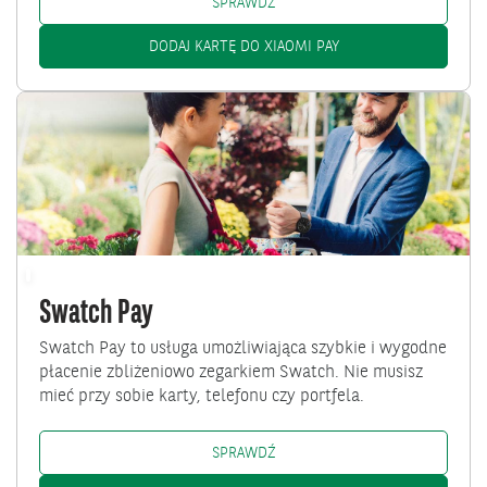
XIAOMI PAY: /KLIENCI-INDYWID
SPRAWDŹ
XIAOMI PAY: /KLIENC
DODAJ KARTĘ DO XIAOMI PAY
Przejdź
do
Swatch
Pay
Swatch Pay
Swatch Pay to usługa umożliwiająca szybkie i wygodne
płacenie zbliżeniowo zegarkiem Swatch. Nie musisz
mieć przy sobie karty, telefonu czy portfela.
SWATCH PAY: /KLIENCI-INDYWI
SPRAWDŹ