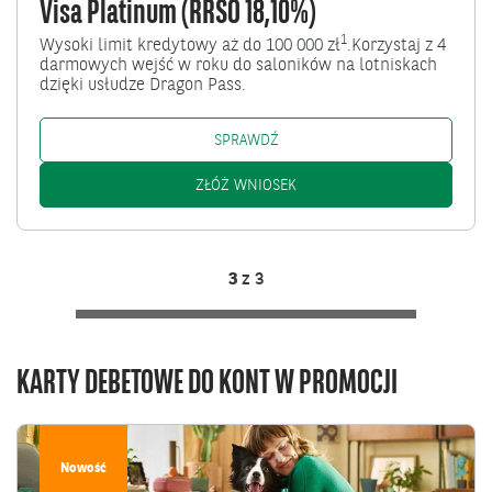
Visa Platinum (RRSO 18,10%)
1
Wysoki limit kredytowy aż do 100 000 zł
.Korzystaj z 4
darmowych wejść w roku do saloników na lotniskach
dzięki usłudze Dragon Pass.
VISA PLATINUM (RRSO 18,10%)
SPRAWDŹ
VISA PLATINUM (RRSO 18,1
ZŁÓŻ WNIOSEK
3
z
3
KARTY DEBETOWE DO KONT W PROMOCJI
Przejdź
do
Nowość
Karta