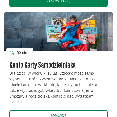
KARTA OTWARTA NA ŚWIAT: 
ZAMÓW KARTĘ
Przejdź
do
Konto
Karty
Samodzielniaka
GOonline
Konto Karty Samodzielniaka
Dla dzieci w wieku 7-13 lat. Dziecko może samo
wybrać spośród 6 wzorów Karty Samodzielniaka i
płacić kartą np. w sklepie, kinie czy na basenie, a
także wypłacać gotówkę z bankomatów. Oferta
umożliwia rodzicielską kontrolę nad wydatkami
dziecka.
KONTO KARTY SAMODZIELNIAKA:
SPRAWDŹ