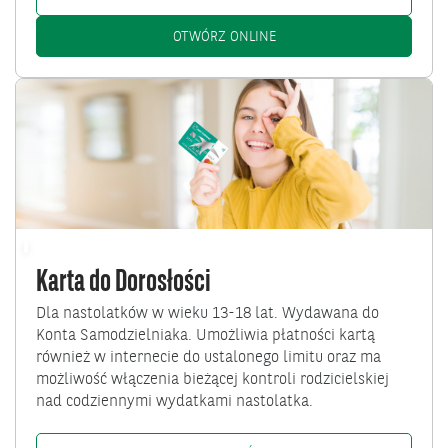
KONTO KARTY SAMODZIELNIA
OTWÓRZ ONLINE
Przejdź
do
Karta
do
Dorosłości
Karta do Dorosłości
Dla nastolatków w wieku 13-18 lat. Wydawana do
Konta Samodzielniaka. Umożliwia płatności kartą
również w internecie do ustalonego limitu oraz ma
możliwość włączenia bieżącej kontroli rodzicielskiej
nad codziennymi wydatkami nastolatka.