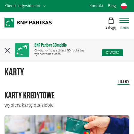
Klienci indywidualni
Kontakt
Blog
zaloguj
menu
BNP Paribas GOmobile
Otwórz konto w aplikacji GOmobile bez
OTWÓRZ
wychodzenia z domu
KARTY
FILTRY
KARTY KREDYTOWE
wybierz kartę dla siebie
Przejdź
do
Mastercard
Standard