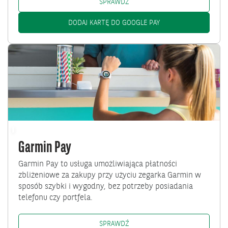
GOOGLE PAY: /PL/KLIENCI-IND
SPRAWDŹ
GOOGLE PAY: /KLIEN
DODAJ KARTĘ DO GOOGLE PAY
Przejdź
do
Garmin
Pay
Garmin Pay
Garmin Pay to usługa umożliwiająca płatności
zbliżeniowe za zakupy przy użyciu zegarka Garmin w
sposób szybki i wygodny, bez potrzeby posiadania
telefonu czy portfela.
GARMIN PAY: /PL/KLIENCI-IND
SPRAWDŹ