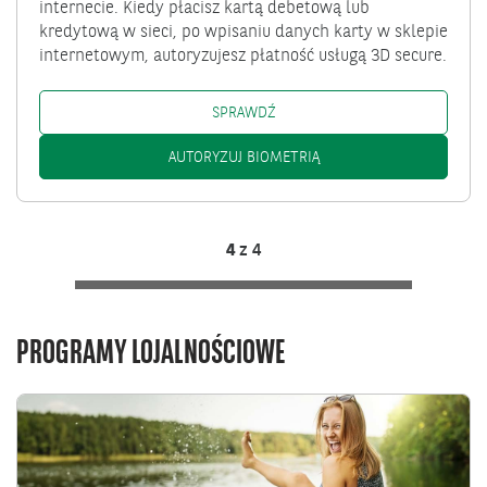
internecie. Kiedy płacisz kartą debetową lub
kredytową w sieci, po wpisaniu danych karty w sklepie
internetowym, autoryzujesz płatność usługą 3D secure.
3D SECURE: /PL/KLIENCI-INDYW
SPRAWDŹ
3D SECURE: /KLIENCI-I
AUTORYZUJ BIOMETRIĄ
4
z
4
PROGRAMY LOJALNOŚCIOWE
Przejdź
do
Program
Bezcenne
Chwile