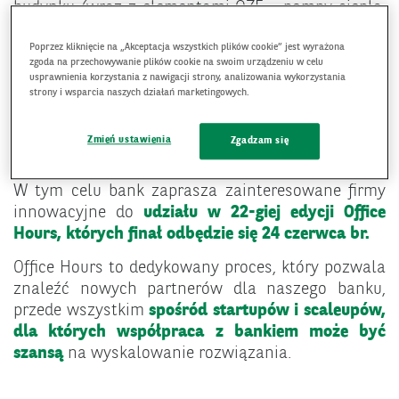
budynku (wraz z elementami OZE - pompy ciepła,
fotowoltaika, kolektory słoneczne, itp.)
w celu
Poprzez kliknięcie na „Akceptacja wszystkich plików cookie” jest wyrażona
sfinansowania inwestycji termomodernizacyjnej.
zgoda na przechowywanie plików cookie na swoim urządzeniu w celu
Użytkownikami rozwiązania w początkowej fazie
usprawnienia korzystania z nawigacji strony, analizowania wykorzystania
współpracy będą przede wszystkim eksperci z
strony i wsparcia naszych działań marketingowych.
banku. Zależy nam jednak, by docelowo
rozwiązanie wspierało ich w komunikacji i
Zmień ustawienia
Zgadzam się
nawiązywaniu relacji z klientami.
W tym celu bank zaprasza zainteresowane firmy
innowacyjne do
udziału w 22-giej edycji Office
Hours, których finał odbędzie się 24 czerwca br.
Office Hours to dedykowany proces, który pozwala
znaleźć nowych partnerów dla naszego banku,
przede wszystkim
spośród startupów i scaleupów,
dla których współpraca z bankiem może być
szansą
na wyskalowanie rozwiązania.