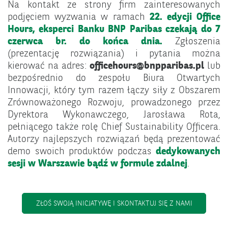
Na kontakt ze strony firm zainteresowanych
podjęciem wyzwania w ramach
22. edycji Office
Hours, eksperci Banku BNP Paribas czekają do 7
czerwca br. do końca dnia.
Zgłoszenia
(prezentację rozwiązania) i pytania można
kierować na adres:
officehours@bnpparibas.pl
lub
bezpośrednio do zespołu Biura Otwartych
Innowacji, który tym razem łączy siły z Obszarem
Zrównoważonego Rozwoju, prowadzonego przez
Dyrektora Wykonawczego, Jarosława Rota,
pełniącego także rolę Chief Sustainability Officera.
Autorzy najlepszych rozwiązań będą prezentować
demo swoich produktów podczas
dedykowanych
sesji w Warszawie bądź w formule zdalnej
.
ZŁOŚ SWOJĄ INICJATYWĘ I SKONTAKTUJ SIĘ Z NAMI