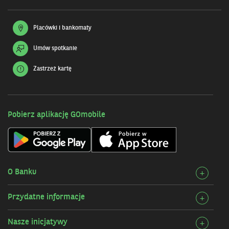
Placówki i bankomaty
Umów spotkanie
Zastrzeż kartę
Pobierz aplikację GOmobile
O Banku
Rozw
+
szcz
Przydatne informacje
Rozw
+
O
szcz
Bank
Nasze inicjatywy
Rozw
+
Przy