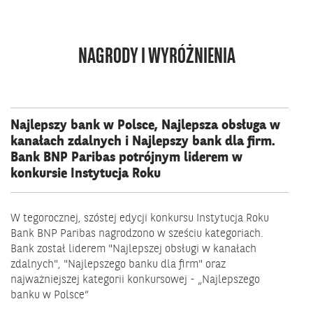
NAGRODY I WYRÓŻNIENIA
Najlepszy bank w Polsce, Najlepsza obsługa w
B
kanałach zdalnych i Najlepszy bank dla firm.
M
Bank BNP Paribas potrójnym liderem w
k
konkursie Instytucja Roku
W tegorocznej, szóstej edycji konkursu Instytucja Roku
BN
Bank BNP Paribas nagrodzono w sześciu kategoriach.
Fi
Bank został liderem "Najlepszej obsługi w kanałach
M
zdalnych", "Najlepszego banku dla firm" oraz
n
najważniejszej kategorii konkursowej - „Najlepszego
pr
banku w Polsce”
pr