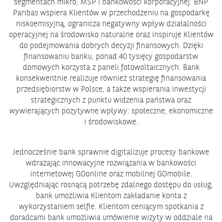
segmentach mikro, MŚP i bankowości korporacyjnej. BNP
Paribas wspiera Klientów w przechodzeniu na gospodarkę
niskoemisyjną, ogranicza negatywny wpływ działalności
operacyjnej na środowisko naturalne oraz inspiruje Klientów
do podejmowania dobrych decyzji finansowych. Dzięki
finansowaniu banku, ponad 40 tysięcy gospodarstw
domowych korzysta z paneli fotowoltaicznych. Bank
konsekwentnie realizuje również strategię finansowania
przedsiębiorstw w Polsce, a także wspierania inwestycji
strategicznych z punktu widzenia państwa oraz
wywierających pozytywne wpływy: społeczne, ekonomiczne
i środowiskowe.
Jednocześnie bank sprawnie digitalizuje procesy bankowe
wdrażając innowacyjne rozwiązania w bankowości
internetowej GOonline oraz mobilnej GOmobile.
Uwzględniając rosnącą potrzebę zdalnego dostępu do usług,
bank umożliwia Klientom zakładanie konta z
wykorzystaniem selfie. Klientom ceniącym spotkania z
doradcami bank umożliwia umówienie wizyty w oddziale na