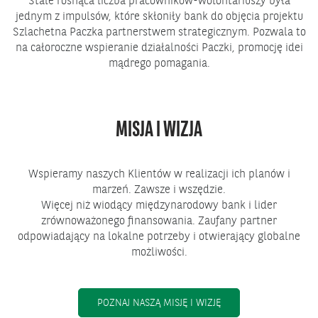
Stale rosnąca liczba pracowników-wolontariuszy była
jednym z impulsów, które skłoniły bank do objęcia projektu
Szlachetna Paczka partnerstwem strategicznym. Pozwala to
na całoroczne wspieranie działalności Paczki, promocję idei
mądrego pomagania.
MISJA I WIZJA
Wspieramy naszych Klientów w realizacji ich planów i
marzeń. Zawsze i wszędzie.
Więcej niż wiodący międzynarodowy bank i lider
zrównoważonego finansowania. Zaufany partner
odpowiadający na lokalne potrzeby i otwierający globalne
możliwości.
POZNAJ NASZĄ MISJĘ I WIZJĘ