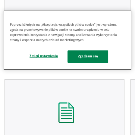
Poprzez kliknięcie na „Akceptacja wszystkich plików cookie” jest wyrażona
zgoda na przechowywanie plików cookie na swoim urządzeniu w celu
Produkty BNP Paribas Bank Polska S.A.
usprawnienia korzystania z nawigacji strony, analizowania wykorzystania
strony i wsparcia naszych działań marketingowych.
PRODUKTY BNP PARIBAS BANK POLSKA S.A.
WIĘCEJ
Zmień ustawienia
Zgadzam się