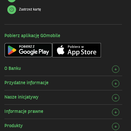
Zastrzeż kartę
Pobierz aplikację GOmobile
O Banku
Rozw
+
szcz
Przydatne informacje
Rozw
+
O
szcz
Bank
Nasze inicjatywy
Rozw
+
Przy
szcz
infor
Informacje prawne
Rozw
+
Nasz
szcz
inicj
Produkty
Rozw
+
Info