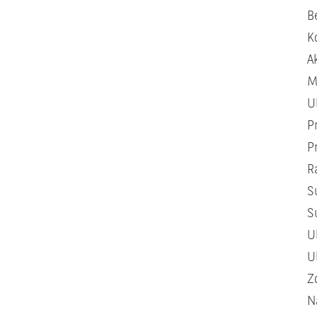
B
K
A
M
U
P
P
R
S
S
U
U
Z
N