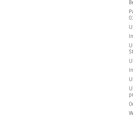
B
P
0
U
I
U
S
U
I
U
U
p
O
W