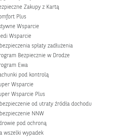
ezpieczne Zakupy z Kartą
omfort Plus
ktywne Wsparcie
edi Wsparcie
bezpieczenia spłaty zadłużenia
rogram Bezpiecznie w Drodze
rogram Ewa
achunki pod kontrolą
uper Wsparcie
uper Wsparcie Plus
bezpieczenie od utraty źródła dochodu
bezpieczenie NNW
drowie pod ochroną
a wszelki wypadek