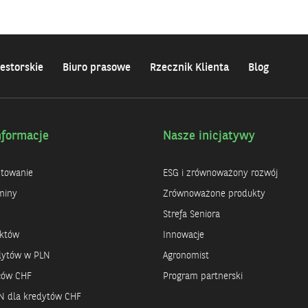
estorskie
Biuro prasowe
Rzecznik Klienta
Blog
nformacje
Nasze inicjatywy
ntowanie
ESG i zrównoważony rozwój
miny
Zrównoważone produkty
Strefa Seniora
uktów
Innowacje
dytów w PLN
Agronomist
rców CHF
Program partnerski
N dla kredytów CHF