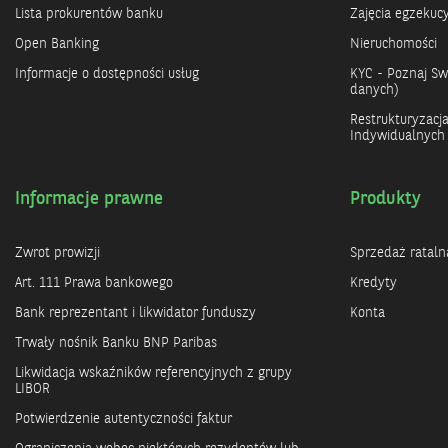
Lista prokurentów banku
Zajęcia egzekuc
Open Banking
Nieruchomości
Informacje o dostępności usług
KYC - Poznaj Swo
danych)
Restrukturyzacj
Indywidualnych
Informacje prawne
Produkty
Zwrot prowizji
Sprzedaż rataln
Art. 111 Prawa bankowego
Kredyty
Bank reprezentant i likwidator funduszy
Konta
Trwały nośnik Banku BNP Paribas
Likwidacja wskaźników referencyjnych z grupy
LIBOR
Potwierdzenie autentyczności faktur