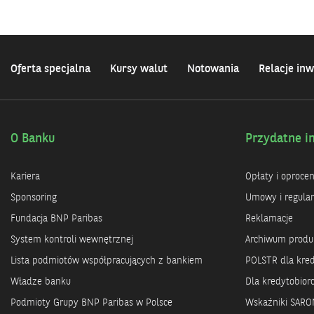
Oferta specjalna
Kursy walut
Notowania
Relacje inw
O Banku
Przydatne i
Kariera
Opłaty i oproce
Sponsoring
Umowy i regula
Fundacja BNP Paribas
Reklamacje
System kontroli wewnętrznej
Archiwum prod
Lista podmiotów współpracujących z bankiem
POLSTR dla kre
Władze banku
Dla kredytobio
Podmioty Grupy BNP Paribas w Polsce
Wskaźniki SARO