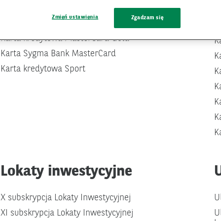
Zmień ustawienia
Zgadzam się
Karta kredytowa Visa Gold
Karta kredytowa MasterCard Gold
K
Karta Sygma Bank MasterCard
K
Karta kredytowa Sport
K
K
K
K
K
Lokaty inwestycyjne
X subskrypcja Lokaty Inwestycyjnej
U
XI subskrypcja Lokaty Inwestycyjnej
U