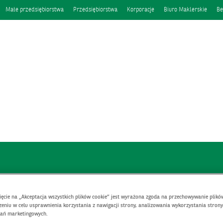
Małe przedsiębiorstwa
Przedsiębiorstwa
Korporacje
Biuro Maklerskie
Be
nięcie na „Akceptacja wszystkich plików cookie” jest wyrażona zgoda na przechowywanie plikó
eniu w celu usprawnienia korzystania z nawigacji strony, analizowania wykorzystania strony
łań marketingowych.
Karty kredytowe