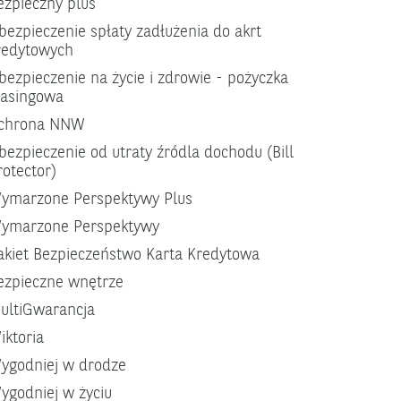
ezpieczny plus
bezpieczenie spłaty zadłużenia do akrt
redytowych
bezpieczenie na życie i zdrowie - pożyczka
easingowa
chrona NNW
bezpieczenie od utraty źródla dochodu (Bill
rotector)
ymarzone Perspektywy Plus
ymarzone Perspektywy
akiet Bezpieczeństwo Karta Kredytowa
ezpieczne wnętrze
ultiGwarancja
iktoria
ygodniej w drodze
ygodniej w życiu