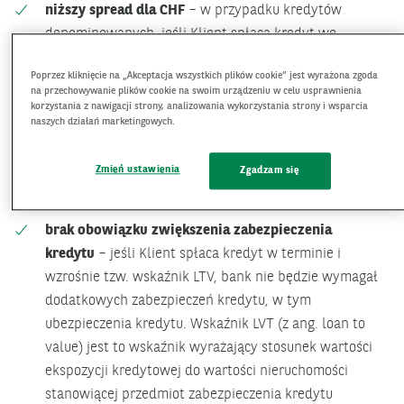
niższy spread dla CHF
– w przypadku kredytów
denominowanych, jeśli Klient spłaca kredyt we
frankach szwajcarskich z konta prowadzonego w
Poprzez kliknięcie na „Akceptacja wszystkich plików cookie” jest wyrażona zgoda
złotych, bank obniża spread, czyli różnicę pomiędzy
na przechowywanie plików cookie na swoim urządzeniu w celu usprawnienia
kursem sprzedaży a kursem kupna danej waluty obcej
korzystania z nawigacji strony, analizowania wykorzystania strony i wsparcia
naszych działań marketingowych.
tańsze przewalutowanie kredytu
– bank umożliwia
przewalutowanie kredytu z franków szwajcarskich na
Zmień ustawienia
Zgadzam się
złote po średnim kursie Narodowego Banku Polskiego -
który jest niższy niż jakikolwiek dostępny kurs rynkowy
brak obowiązku zwiększenia zabezpieczenia
kredytu
– jeśli Klient spłaca kredyt w terminie i
wzrośnie tzw. wskaźnik LTV, bank nie będzie wymagał
dodatkowych zabezpieczeń kredytu, w tym
ubezpieczenia kredytu. Wskaźnik LVT (z ang. loan to
value) jest to wskaźnik wyrażający stosunek wartości
ekspozycji kredytowej do wartości nieruchomości
stanowiącej przedmiot zabezpieczenia kredytu