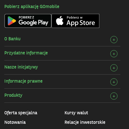
Pobierz aplikację GOmobile
O Banku
Rozw
+
szcz
Przydatne informacje
Rozw
+
O
szcz
Bank
Nasze inicjatywy
Rozw
+
Przy
szcz
infor
Informacje prawne
Rozw
+
Nasz
szcz
inicj
Produkty
Rozw
+
Info
szcz
praw
Prod
Oferta specjalna
Kursy walut
Notowania
Relacje inwestorskie