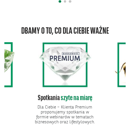
DBAMY O TO, CO DLA CIEBIE WAŻNE
 zmian
Spotkania
szyte na miarę
Biu
Bank
 naturalne
Dla Ciebie – Klienta Premium
uczowych
proponujemy spotkania w
Dostępne 
P Paribas.
formie webinarów w tematach
oraz w w
biznesowych oraz lifestylowych.
ANK