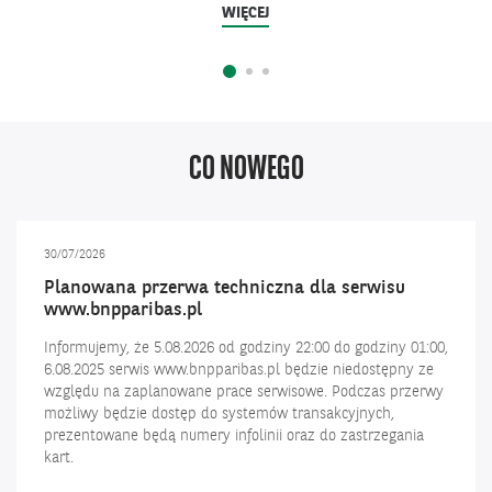
SPOTKANIA
WIĘCEJ
IELONYCH
SZYTE
MIAN
NA
MIARĘ
CO NOWEGO
30/07/2026
Planowana przerwa techniczna dla serwisu
www.bnpparibas.pl
Informujemy, że 5.08.2026 od godziny 22:00 do godziny 01:00,
6.08.2025 serwis www.bnpparibas.pl będzie niedostępny ze
względu na zaplanowane prace serwisowe. Podczas przerwy
możliwy będzie dostęp do systemów transakcyjnych,
prezentowane będą numery infolinii oraz do zastrzegania
kart.