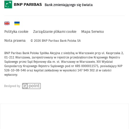
Bank zmieniającego się świata
Polityka cookie
Zarządzanie plikami cookie
Mapa Serwisu
Nota prawna
© 2026 BNP Paribas Bank Polska SA
BNP Paribas Bank Polska Spółka Akcyjna z siedzibą w Warszawie przy ul. Kasprzaka 2,
01-211 Warszawa, zarejestrowany w rejestrze przedsiębiorców Krajowego Rejestru
Sądowego przez Sąd Rejonowy dla m. st. Warszawy w Warszawie, XIII Wydział
Gospodarczy Krajowego Rejestru Sądowego pod nr KRS 0000011571, posiadający NIP
526-10-08-546 oraz kapitał zakładowy w wysokości 147 949 302 zł w całości
wpłacony.
Otwiera
się
w
nowym
oknie