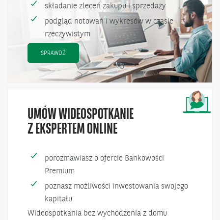
składanie zleceń zakupu i sprzedaży
podgląd notowań i wykresów w czasie
rzeczywistym
OBSŁUGA RACHUNKU MAKLERSKIEGO
SPRAWDŹ
UMÓW WIDEOSPOTKANIE
Z EKSPERTEM ONLINE
porozmawiasz o ofercie Bankowości
Premium
poznasz możliwości inwestowania swojego
kapitału
Wideospotkania bez wychodzenia z domu