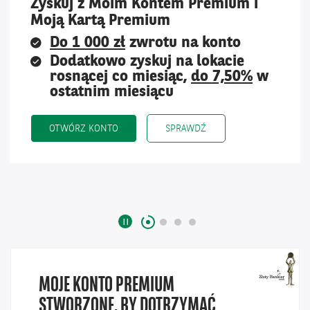
Zyskuj z Moim Kontem Premium i
Moją Kartą Premium
Do 1 000 zł
zwrotu na konto
Dodatkowo zyskuj na lokacie
rosnącej co miesiąc,
do 7,50%
w
ostatnim miesiącu
PROMOCJA KONTA OSOBISTEGO
OTWÓRZ KONTO
SPRAWDŹ
Zatrzymaj
karuzelę
slajdów
MOJE KONTO PREMIUM
STWORZONE, BY DOTRZYMAĆ