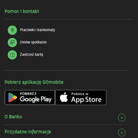
Pomoc i kontakt
Placówki i bankomaty
Umów spotkanie
Zastrzeż kartę
Pobierz aplikację GOmobile
O Banku
Rozw
+
szcz
Przydatne informacje
Rozw
+
O