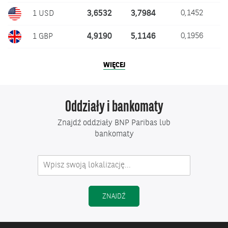
3,6532
3,7984
0,1452
1 USD
4,9190
5,1146
0,1956
1 GBP
PEŁNA
WIĘCEJ
TABELA
KURSÓW
WALUT
BNP
Oddziały i bankomaty
PARIBAS
BANK
POLSKA
Znajdź oddziały BNP Paribas lub
S.A.
bankomaty
ODDZIAŁY I BANKOMATY
ZNAJDŹ