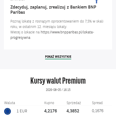
MICHELIN
BNP
POLSKA
Zdecyduj, zaplanuj, zrealizuj z Bankiem BNP
Paribas
2026
Otwiera
Paribas
Polska
I
się
na
Poznaj lokatę z rosnącym oprocentowaniem do 7,5% w skali
facebook.
w
SPONSOREM
Otwiera
roku, w ostatnim 12. miesiącu lokaty.
nowym
NAGRODY
się
Wiecej o lokacie na
https://www.bnpparibas.pl/lokata-
oknie.
SPECJALNEJ
w
progresywna
YOUNG
nowym
CHEF
oknie
AWARD
AKTUALNOŚCI
POKAŻ WSZYSTKIE
Kursy walut Premium
2026-08-05 / 16:15
Kursy
Waluta
Kupno
Sprzedaż
Spread
walut
4,2176
4,3852
0,1676
1 EUR
Premium