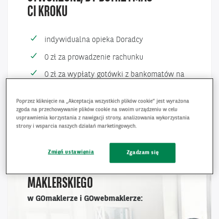
CI KROKU
indywidualna opieka Doradcy
0 zł za prowadzenie rachunku
0 zł za wypłaty gotówki z bankomatów na
całym świecie
Poprzez kliknięcie na „Akceptacja wszystkich plików cookie” jest wyrażona
MOJE KONTO PREMIUM STWORZONE, BY DOTRZYMAĆ CI KRO
SPRAWDŹ
zgoda na przechowywanie plików cookie na swoim urządzeniu w celu
usprawnienia korzystania z nawigacji strony, analizowania wykorzystania
strony i wsparcia naszych działań marketingowych.
Zmień ustawienia
Zgadzam się
OBSŁUGA RACHUNKU
MAKLERSKIEGO
w GOmaklerze i GOwebmaklerze: