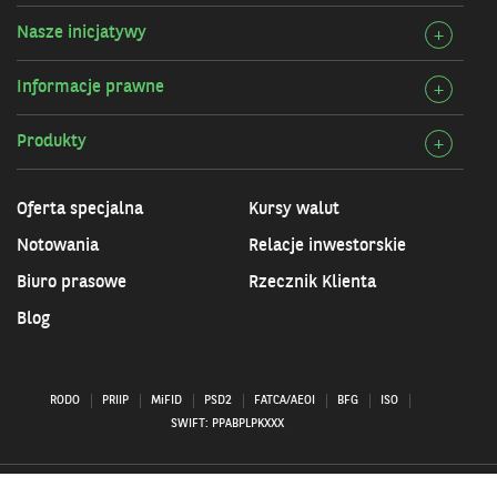
szcz
Bank
Nasze inicjatywy
Rozw
+
Przy
szcz
infor
Informacje prawne
Rozw
+
Nasz
szcz
inicj
Produkty
Rozw
+
Info
szcz
praw
Prod
Oferta specjalna
Kursy walut
Notowania
Relacje inwestorskie
Biuro prasowe
Rzecznik Klienta
Blog
RODO
PRIIP
MiFID
PSD2
FATCA/AEOI
BFG
ISO
SWIFT: PPABPLPKXXX