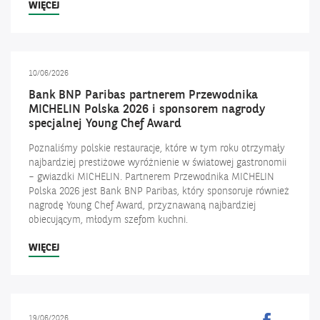
PLANOWANA
WIĘCEJ
PRZERWA
TECHNICZNA
DLA
SERWISU
10/06/2026
WWW.BNPPARIBAS.PL
Bank BNP Paribas partnerem Przewodnika
MICHELIN Polska 2026 i sponsorem nagrody
specjalnej Young Chef Award
Poznaliśmy polskie restauracje, które w tym roku otrzymały
najbardziej prestiżowe wyróżnienie w światowej gastronomii
– gwiazdki MICHELIN. Partnerem Przewodnika MICHELIN
Polska 2026 jest Bank BNP Paribas, który sponsoruje również
nagrodę Young Chef Award, przyznawaną najbardziej
obiecującym, młodym szefom kuchni.
BANK
WIĘCEJ
BNP
PARIBAS
PARTNEREM
PRZEWODNIKA
Kanał
19/06/2026