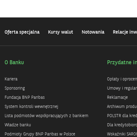
Oferta specjalna
Kursy walut
Notowania
Relacje inw
O Banku
Przydatne i
Kariera
Opłaty i oproce
Sponsoring
Umowy i regula
Fundacja BNP Paribas
Reklamacje
System kontroli wewnętrznej
Archiwum prod
Lista podmiotów współpracujących z bankiem
POLSTR dla kre
Władze banku
Dla kredytobio
Podmioty Grupy BNP Paribas w Polsce
Wskaźniki SARO