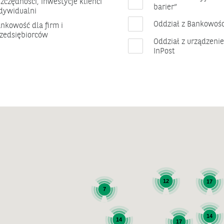
zczędności, inwestycje klienci
barier”
dywidualni
Oddział z Bankowośc
nkowość dla firm i
zedsiębiorców
Oddział z urządzen
InPost
12
17
7
14
14
17