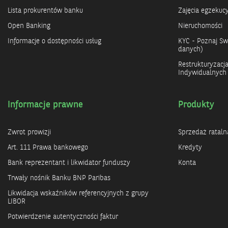
Lista prokurentów banku
Zajęcia egzekuc
Open Banking
Nieruchomości
Informacje o dostępności usług
KYC - Poznaj Swo
danych)
Restrukturyzacj
Indywidualnych
Informacje prawne
Produkty
Zwrot prowizji
Sprzedaż rataln
Art. 111 Prawa bankowego
Kredyty
Bank reprezentant i likwidator funduszy
Konta
Trwały nośnik Banku BNP Paribas
Likwidacja wskaźników referencyjnych z grupy
LIBOR
Potwierdzenie autentyczności faktur