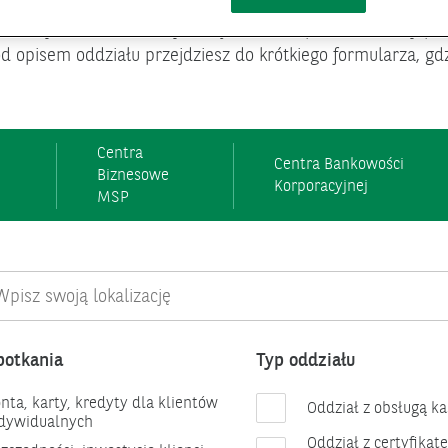
 wizytę w oddziale wybierając temat spotkania z listy pon
pod opisem oddziału przejdziesz do krótkiego formularza, gd
Centra
Centra Bankowości
Biznesowe
Korporacyjnej
MSP
ję:
potkania
Typ oddziału
nta, karty, kredyty dla klientów
Oddział z obsługą k
dywidualnych
Oddział z certyfikat