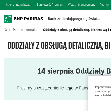
Klienci indywidualni
Bankowość Premium
Wealth Management
Rolnicy
Bank zmieniającego się świata
Pomoc i kontakt
Oddziały z obsługą detaliczną, biznesową i
ODDZIAŁY Z OBSŁUGĄ DETALICZNĄ, 
14 sierpnia Oddziały 
Poprzez klik
Prosimy o uwzględnienie tego w Państwa planach
swoim urządz
naszych dzia