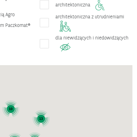
architektoniczna
ią Agro
architektoniczna z utrudnieniami
iem Paczkomat®
dla niewidzących i niedowidzących
10
13