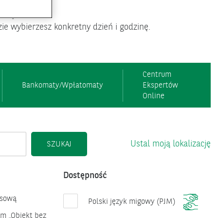
iżej.
zie wybierzesz konkretny dzień i godzinę.
Centrum
Bankomaty/Wpłatomaty
Ekspertów
Online
Ustal moją lokalizację
SZUKAJ
Dostępność
asową
Polski język migowy (PJM)
em „Obiekt bez