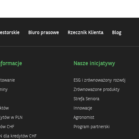
estorskie
Biuro prasowe
Rzecznik Klienta
Blog
nformacje
Nasze inicjatywy
ntowanie
ESG i zrównoważony rozwój
miny
Zrównoważone produkty
Strefa Seniora
uktów
Innowacje
dytów w PLN
Agronomist
rców CHF
Program partnerski
N dla kredytów CHF