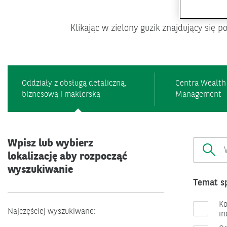
Umów
Klikając w zielony guzik znajdujący się 
Oddziały z obsługą detaliczną,
Centra Wealth
biznesową i maklerską
Management
Podaj
Wpisz lub wybierz
lokalizac
lokalizację aby rozpocząć
wyszukiwanie
Temat s
Ko
Najczęściej wyszukiwane:
in