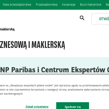
Małe przedsiębiorstwa
Przedsiębiorstwa
Korporacje
Biuro Maklerskie
Be
OTWÓ
Otwórz
wyszukiwanie
 maklerską
BIZNESOWĄ I MAKLERSKĄ
BNP Paribas i Centrum Ekspertów 
nięcie na „Akceptacja wszystkich plików cookie” jest wyrażona zgoda na przechowywanie plikó
. Zachęcamy do korzystania z bankowości mobilnej i inter
eniu w celu usprawnienia korzystania z nawigacji strony, analizowania wykorzystania strony
łań marketingowych.
Zmień ustawienia
Zgadzam się