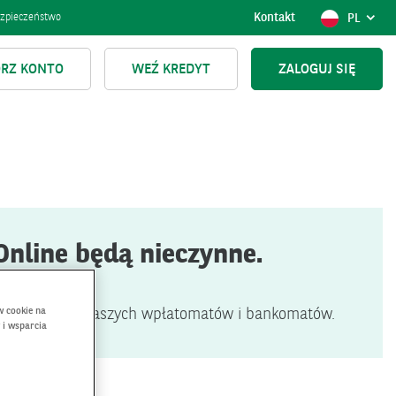
Kontakt
POKAŻ
POLSK
zpieczeństwo
PL
WYBÓR
JĘZYKA,
AKTUAL
RZ KONTO
WEŹ KREDYT
ZALOGUJ SIĘ
JĘZYK
Online będą nieczynne.
w cookie na
netowej
oraz naszych wpłatomatów i bankomatów.
 i wsparcia