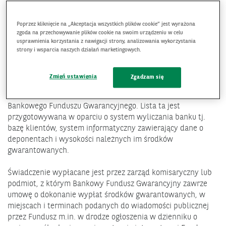
zawieszenia działalności banku i ustanowienia zarządu
komisarycznego, o ile nie został on ustanowiony wcześniej,
Poprzez kliknięcie na „Akceptacja wszystkich plików cookie” jest wyrażona
oraz wystąpienia do właściwego sądu z wnioskiem o
zgoda na przechowywanie plików cookie na swoim urządzeniu w celu
ogłoszenie upadłości.
usprawnienia korzystania z nawigacji strony, analizowania wykorzystania
strony i wsparcia naszych działań marketingowych.
Środki gwarantowane wypłacane są na podstawie listy
deponentów, która jest sporządzona przez podmiot
Zmień ustawienia
Zgadzam się
uprawniony do reprezentacji banku i w ciągu 3 dni roboczych
od dnia spełnienia warunku gwarancji, przekazywana jest do
Bankowego Funduszu Gwarancyjnego. Lista ta jest
przygotowywana w oparciu o system wyliczania banku tj.
bazę klientów, system informatyczny zawierający dane o
deponentach i wysokości należnych im środków
gwarantowanych.
Świadczenie wypłacane jest przez zarząd komisaryczny lub
podmiot, z którym Bankowy Fundusz Gwarancyjny zawrze
umowę o dokonanie wypłat środków gwarantowanych, w
miejscach i terminach podanych do wiadomości publicznej
przez Fundusz m.in. w drodze ogłoszenia w dzienniku o