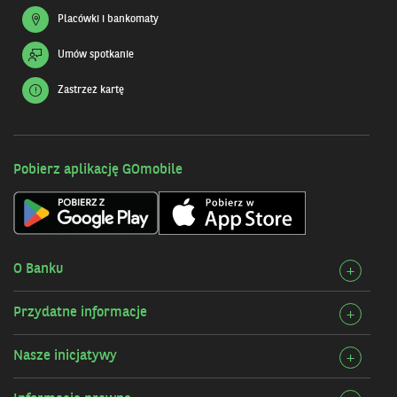
Placówki i bankomaty
Umów spotkanie
Zastrzeż kartę
Pobierz aplikację GOmobile
O Banku
Rozw
+
szcz
Przydatne informacje
Rozw
+
O
szcz
Bank
Nasze inicjatywy
Rozw
+
Przy
szcz
infor