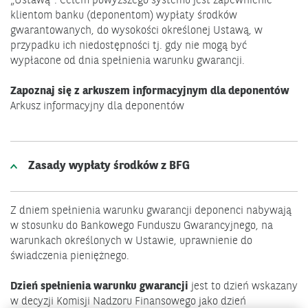
„Ustawą”. Celem powyższego systemu jest zapewnienie
klientom banku (deponentom) wypłaty środków
gwarantowanych, do wysokości określonej Ustawą, w
przypadku ich niedostępności tj. gdy nie mogą być
wypłacone od dnia spełnienia warunku gwarancji.
Zapoznaj się z arkuszem informacyjnym dla deponentów
Otwiera
Arkusz informacyjny dla deponentów
się
w
nowym
Zasady wypłaty środków z BFG
oknie.
Z dniem spełnienia warunku gwarancji deponenci nabywają
w stosunku do Bankowego Funduszu Gwarancyjnego, na
warunkach określonych w Ustawie, uprawnienie do
świadczenia pieniężnego.
Dzień spełnienia warunku gwarancji
jest to dzień wskazany
w decyzji Komisji Nadzoru Finansowego jako dzień