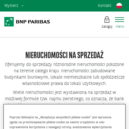
Wybierz
Kontakt
zaloguj
menu
NIERUCHOMOŚCI NA SPRZEDAŻ
Oferujemy do sprzedaży różnorodne nieruchomości położone
na terenie całego kraju: nieruchomości zabudowane
budynkami biurowymi, lokale niemieszkalne lub spółdzielcze
własnościowe prawa do lokali użytkowych.
Wiele nieruchomości jest wystawiona na sprzedaż w
możliwej formule tzw. najmu zwrotnego, co oznacza, że bank
nie wyklucza zawarcia z nabywcą umowy najmu obejmującej
część powierzchni danego obiektu.
Poprzez kliknięcie na „Akceptacja wszystkich plików cookie” jest wyrażona
zgoda na przechowywanie plików cookie na swoim urządzeniu w celu
SPRAWDŹ
usprawnienia korzystania z nawigacji strony, analizowania wykorzystania