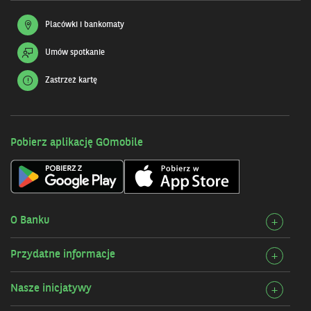
Placówki i bankomaty
Umów spotkanie
Zastrzeż kartę
Pobierz aplikację GOmobile
O Banku
Rozw
+
szcz
Przydatne informacje
Rozw
+
O
szcz
Bank
Nasze inicjatywy
Rozw
+
Przy
szcz