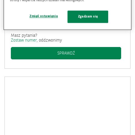
strony i wsparcia naszych działań marketingowych.
Zmień ustawienia
Zgadzam się
Dostępność:
TELEFON
Masz pytania?
Zostaw numer
, oddzwonimy
SPRZEDAŻ RATALNA W SKLEPAC
SPRAWDŹ