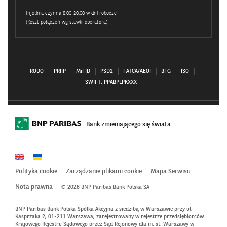
Infolinia czynna 8:00-20:00 w dni robocze
(Koszt połączeń wg stawki operatora)
RODO
PRIIP
MiFID
PSD2
FATCA/AEOI
BFG
ISO
SWIFT: PPABPLPKXXX
Bank zmieniającego się świata
Polityka cookie
Zarządzanie plikami cookie
Mapa Serwisu
Nota prawna
© 2026 BNP Paribas Bank Polska SA
BNP Paribas Bank Polska Spółka Akcyjna z siedzibą w Warszawie przy ul.
Kasprzaka 2, 01-211 Warszawa, zarejestrowany w rejestrze przedsiębiorców
Krajowego Rejestru Sądowego przez Sąd Rejonowy dla m. st. Warszawy w