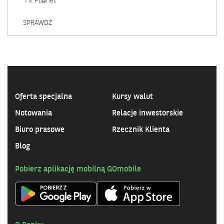
FX Pl@net
WYMIANA
SPRAWDŹ
WALUT
DLA
FIRM
Oferta specjalna
Kursy walut
Notowania
Relacje inwestorskie
Biuro prasowe
Rzecznik Klienta
Blog
Pobierz aplikację mobilną GOmobile