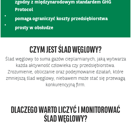
zgodny z międzynarodowym standardem GHG
Protocol
pomaga ograniczyć koszty przedsiębiorstwa
prosty w obsłudze
CZYM JEST ŚLAD WĘGLOWY?
Ślad węglowy to suma gazów cieplarnianych, jaką wytwarza
każda aktywność człowieka czy przedsiębiorstwa.
Zrozumienie, obliczanie oraz podejmowanie działań, które
zmniejszą ślad węglowy, niebawem może stać się przewagą
konkurencyjną firm.
DLACZEGO WARTO LICZYĆ I MONITOROWAĆ
ŚLAD WĘGLOWY?