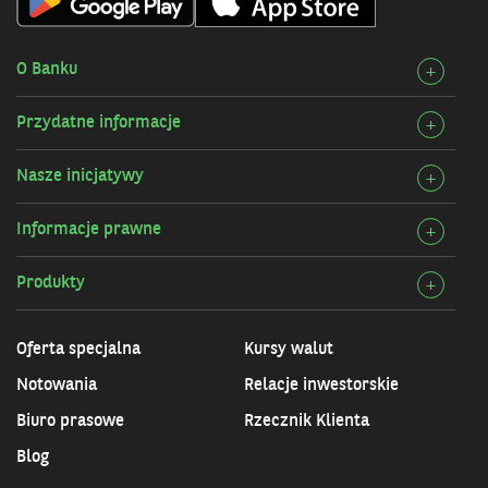
O Banku
Rozw
+
szcz
Przydatne informacje
Rozw
+
O
szcz
Bank
Nasze inicjatywy
Rozw
+
Przy
szcz
infor
Informacje prawne
Rozw
+
Nasz
szcz
inicj
Produkty
Rozw
+
Info
szcz
praw
Prod
Oferta specjalna
Kursy walut
Notowania
Relacje inwestorskie
Biuro prasowe
Rzecznik Klienta
Blog