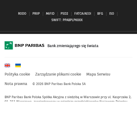
RODO
PRIIP
MiFID
PSD2
FATCA/AEOI
BFG
ISO
SWIFT: PPABPLPKXXX
Bank zmieniającego się świata
Polityka cookie
Zarządzanie plikami cookie
Mapa Serwisu
Nota prawna
© 2026 BNP Paribas Bank Polska SA
BNP Paribas Bank Polska Spółka Akcyjna z siedzibą w Warszawie przy ul. Kasprzaka 2,
01-211 Warszawa, zarejestrowany w rejestrze przedsiębiorców Krajowego Rejestru
Sądowego przez Sąd Rejonowy dla m. st. Warszawy w Warszawie, XIII Wydział
Gospodarczy Krajowego Rejestru Sądowego pod nr KRS 0000011571, posiadający NIP
526-10-08-546 oraz kapitał zakładowy w wysokości 147 949 302 zł w całości
wpłacony.
Otwiera
się