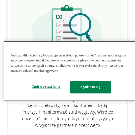
Poprzez kliknięcie na „Akceptacja wszystkich plików cookie” jest wyrażona zgoda
na przechowywanie plików cookie na swoim urządzeniu w celu usprawnienia
Uwarunkowania prawne i biznesowe
korzystania z nawigacji strony, analizowania wykorzystania strony i wsparcia
naszych działań marketingowych.
Coraz więcej firm będzie musiało - zgodnie z
1
dyrektywą CSRD
(Corporate Sustainability
Zmień ustawienia
Zgadzam się
Reporting Directive) - przygotowywać raporty
dotyczące zrównoważonego rozwoju. Te firmy
będą oczekiwały, że ich kontrahenci będą
mierzyć i monitorować ślad węglowy. Wkrótce
może stać się to istotnym kryterium decyzyjnym
w wyborze partnera biznesowego