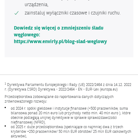
urządzenia,
zainstaluj wyłączniki czasowe i czujniki ruchu.
Dowiedz się więcej o zmniejszeniu śladu
węglowego:
https://www.envirly.pl/blog-slad-weglowy
1
Dyrektywa Parlamentu Europejskiego i Rady (UE) 2022/2464 z dnia 14.12. 2022
r. (Dyrektywa CSRD) Dyrektywa - 2022/2464 - EN - EUR-Lex (europa.eu)
Przedsiębiorstwa zobowiązane do raportowania danych dotyczących
zrównoważonego rozwoju:
od 2024 r. spółki giełdowe i instytucje finansowe (+500 pracowników, suma
bilansowa ponad 20 mln euro lub przychody netto min. 40 mln euro ), które
obecnie podlegają unijnej dyrektywie w sprawie sprawozdawczości
niefinansowej (NFRD),
od 2025 r. duże przedsiębiorstwa (spełniające co najmniej dwa z trzech
kryteriów +250 pracowników/ 50 mln EUR obrotów/ 25 mln EUR całkowitych
aktywów),