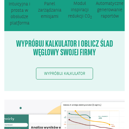
Moduł
Automatyczne
Panel
Intuicyjna i
inspiracji
generowanie
zarządzania
prosta w
redukcji CO
raportów
emisjami
obsłudze
2
platforma
WYPRÓBUJ KALKULATOR I OBLICZ ŚLAD
WĘGLOWY SWOJEJ FIRMY
WYPRÓBUJ KALKULATOR