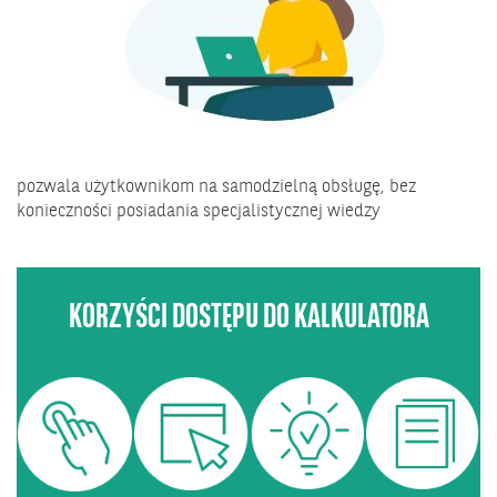
pozwala użytkownikom na samodzielną obsługę, bez
konieczności posiadania specjalistycznej wiedzy
KORZYŚCI DOSTĘPU DO KALKULATORA