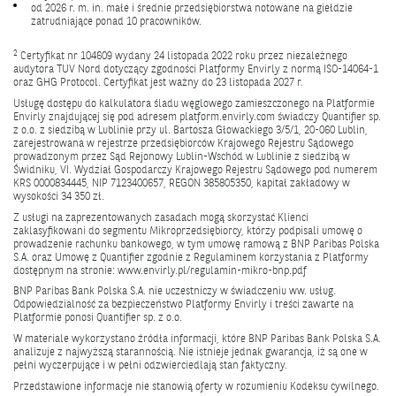
od 2026 r. m. in. małe i średnie przedsiębiorstwa notowane na giełdzie
zatrudniające ponad 10 pracowników.
2
Certyfikat nr 104609 wydany 24 listopada 2022 roku przez niezależnego
audytora TUV Nord dotyczący zgodności Platformy Envirly z normą ISO-14064-1
oraz GHG Protocol. Certyfikat jest ważny do 23 listopada 2027 r.
Usługę dostępu do kalkulatora śladu węglowego zamieszczonego na Platformie
Envirly znajdującej się pod adresem
platform.envirly.com
świadczy Quantifier sp.
z o.o. z siedzibą w Lublinie przy ul. Bartosza Głowackiego 3/5/1, 20-060 Lublin,
zarejestrowana w rejestrze przedsiębiorców Krajowego Rejestru Sądowego
prowadzonym przez Sąd Rejonowy Lublin-Wschód w Lublinie z siedzibą w
Świdniku, VI. Wydział Gospodarczy Krajowego Rejestru Sądowego pod numerem
KRS 0000834445, NIP 7123400657, REGON 385805350, kapitał zakładowy w
wysokości 34 350 zł.
Z usługi na zaprezentowanych zasadach mogą skorzystać Klienci
zaklasyfikowani do segmentu Mikroprzedsiębiorcy, którzy podpisali umowę o
prowadzenie rachunku bankowego, w tym umowę ramową z BNP Paribas Polska
S.A. oraz Umowę z Quantifier zgodnie z Regulaminem korzystania z Platformy
dostępnym na stronie:
www.envirly.pl/regulamin-mikro-bnp.pdf
BNP Paribas Bank Polska S.A. nie uczestniczy w świadczeniu ww. usług.
Odpowiedzialność za bezpieczeństwo Platformy Envirly i treści zawarte na
Platformie ponosi Quantifier sp. z o.o.
W materiale wykorzystano źródła informacji, które BNP Paribas Bank Polska S.A.
analizuje z najwyższą starannością. Nie istnieje jednak gwarancja, iż są one w
pełni wyczerpujące i w pełni odzwierciedlają stan faktyczny.
Przedstawione informacje nie stanowią oferty w rozumieniu Kodeksu cywilnego.