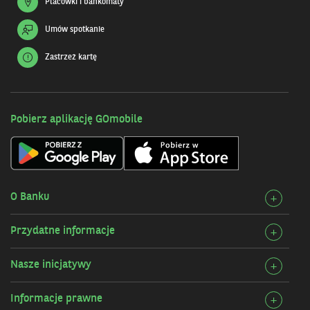
Placówki i bankomaty
Umów spotkanie
Zastrzeż kartę
Pobierz aplikację GOmobile
O Banku
Rozw
+
szcz
Przydatne informacje
Rozw
+
O
szcz
Bank
Nasze inicjatywy
Rozw
+
Przy
szcz
infor
Informacje prawne
Rozw
+
Nasz