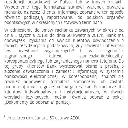
rezydencji podatkowej w Polsce lub w innych krajach.
Wypełnienie tego formularza stanowi warunek otwarcia
rachunku na rzecz Klienta. Informacje zebrane w ten sposób
również podlegają raportowaniu do polskich organów
podatkowych w określonych ustawowo terminach.
W odniesieniu do umów rachunku zawartych w okresie od
dnia 1 stycznia 2016r. do dnia 30 kwietnia 2017r., Bank ma
obowiązek uzyskania od swoich Klientów oświadczenia o
swoich rezydencjach podatkowych, gdy stwierdził obecność
tzw. przesłanek zagranicznych* tj. w szczególności
zagranicznego adresu zamieszkania/siedziby,
korespondencyjnego lub zagranicznego numeru telefonu. Do
tej grupy Klientów Bank wystosował pismo z prośbą o
złożenie oświadczenia i zamieścił informację w systemie
bankowości elektronicznej. W korespondencji znalazł się
również odpowiedni formularz samooceny lub została
podana informacja, gdzie można go uzyskać. Formularze dla
klientów indywidualnych i instytucjonalnych, w dwóch
wersjach językowych, można również pobrać z sekcji
„Dokumenty do pobrania” poniżej.
⃰ Ich zakres określa art. 50 ustawy AEOI.