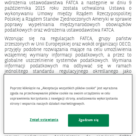
wdrożenia ustawodawstwa FATCA a następnie w dniu 9
października 2015 roku została uchwalona Ustawa o
wykonywaniu Umowy między Rządem Rzeczypospolitej
Polskiej a Rządem Stanów Zjednoczonych Ameryki w sprawie
poprawy wypełniania międzynarodowych obowiązków
podatkowych oraz wdrożenia ustawodawstwa FATCA.
Wzorując się na regulacjach FATCA, grupy państw
zrzeszonych w Unii Europejskiej oraz wokół organizacji OECD,
przyjęły podobne rozwiązania mające na celu umożliwienia
wzajemnej wymiany informacji podatkowych, a przez to
globalne uszczelnienie systemów podatkowych. Wymiana
informacji podatkowych ma odbywać się w ramach
jednolitego standardu regulacyjnego określanego jako
Common Reporting Standard (CRS) a formalnie rzecz biorąc
Automatic Exchange of Information (AEOI). W praktyce,
nazwy te używane są wymiennie natomiast BNP Paribas
Poprzez kliknięcie na „Akceptacja wszystkich plików cookie” jest wyrażona
Bank Polska S.A. dla opisania tego standardu stosuje skrót
zgoda na przechowywanie plików cookie na swoim urządzeniu w celu
AEOI. W celu implementacji tego standardu na poziomie Unii
usprawnienia korzystania z nawigacji strony, analizowania wykorzystania
Europejskiej została przyjęta dyrektywa Rady 2014/107/UE z
strony i wsparcia naszych działań marketingowych.
dnia 9 grudnia 2014 r. zmieniająca dyrektywę 2011/16/UE w
zakresie obowiązkowej automatycznej wymiany informacji w
Zmień ustawienia
dziedzinie opodatkowania. Implementacja tej dyrektywy na
Zgadzam się
grunt prawa polskiego nastąpiło na podstawie Ustawy z dnia
09 marca 2017 r. o wymianie informacji podatkowych z