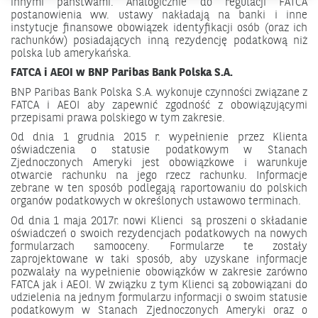
innymi państwami. Analogicznie do regulacji FATCA
postanowienia ww. ustawy nakładają na banki i inne
instytucje finansowe obowiązek identyfikacji osób (oraz ich
rachunków) posiadających inną rezydencję podatkową niż
polska lub amerykańska.
FATCA i AEOI w BNP Paribas Bank Polska S.A.
BNP Paribas Bank Polska S.A. wykonuje czynności związane z
FATCA i AEOI aby zapewnić zgodność z obowiązującymi
przepisami prawa polskiego w tym zakresie.
Od dnia 1 grudnia 2015 r. wypełnienie przez Klienta
oświadczenia o statusie podatkowym w Stanach
Zjednoczonych Ameryki jest obowiązkowe i warunkuje
otwarcie rachunku na jego rzecz rachunku. Informacje
zebrane w ten sposób podlegają raportowaniu do polskich
organów podatkowych w określonych ustawowo terminach.
Od dnia 1 maja 2017r. nowi Klienci są proszeni o składanie
oświadczeń o swoich rezydencjach podatkowych na nowych
formularzach samooceny. Formularze te zostały
zaprojektowane w taki sposób, aby uzyskane informacje
pozwalały na wypełnienie obowiązków w zakresie zarówno
FATCA jak i AEOI. W związku z tym Klienci są zobowiązani do
udzielenia na jednym formularzu informacji o swoim statusie
podatkowym w Stanach Zjednoczonych Ameryki oraz o