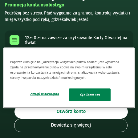
Promocja konta osobistego
Podróżuj bez stresu. Płać wygodnie za granicą, kontroluj wydatki i
miej wszystko pod ręką, gdziekolwiek jesteś.
12zł
0 zł na zawsze za użytkowanie Karty Otwartej na
Świat
do 1000 zł zwrotu na konto w promocji
Poprzez kliknięcie na „Akceptacja wszystkich plików cookie” jest wyrażona
zgoda na przechowywanie plików cookie na swoim urządzeniu w celu
0 zł za wypłaty z bankomatów za granicą
usprawnienia korzystania z nawigacji strony, analizowania wykorzystania
strony i wsparcia naszych działań marketingowych.
do 7,5% na lokacie w skali roku w 12. miesiącu jej
trwania
Zmień ustawienia
Zgadzam się
Otwórz konto
Dowiedz się więcej