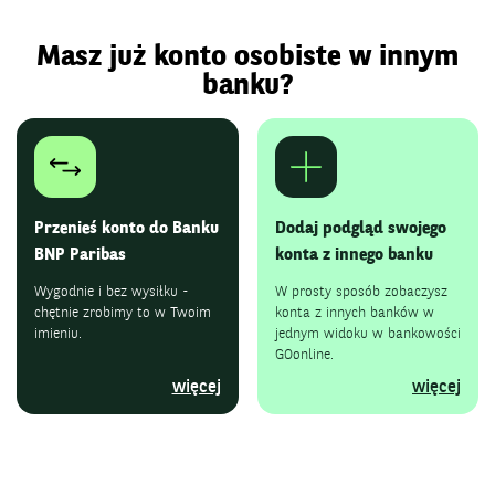
Masz już konto osobiste w innym
banku?
Przenieś konto do Banku
Dodaj podgląd swojego
BNP Paribas
konta z innego banku
Wygodnie i bez wysiłku -
W prosty sposób zobaczysz
chętnie zrobimy to w Twoim
konta z innych banków w
imieniu.
jednym widoku w bankowości
GOonline.
Przenieś konto do Banku BNP Parib
Doda
więcej
więcej