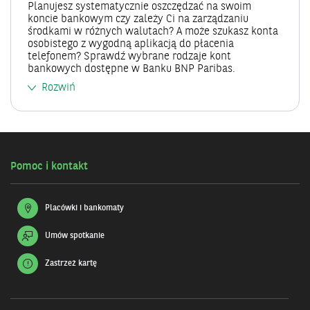
Planujesz systematycznie oszczędzać na swoim
koncie bankowym czy zależy Ci na zarządzaniu
środkami w różnych walutach? A może szukasz konta
osobistego z wygodną aplikacją do płacenia
telefonem? Sprawdź wybrane rodzaje kont
bankowych dostępne w Banku BNP Paribas.
Rozwiń
Pomoc i kontakt
Placówki i bankomaty
Umów spotkanie
Zastrzeż kartę