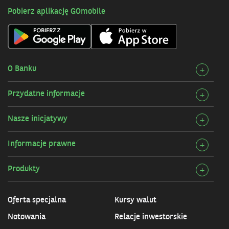
Pobierz aplikację GOmobile
O Banku
Rozw
+
szcz
Przydatne informacje
Rozw
+
O
szcz
Bank
Nasze inicjatywy
Rozw
+
Przy
szcz
infor
Informacje prawne
Rozw
+
Nasz
szcz
inicj
Produkty
Rozw
+
Info
szcz
praw
Prod
Oferta specjalna
Kursy walut
Notowania
Relacje inwestorskie