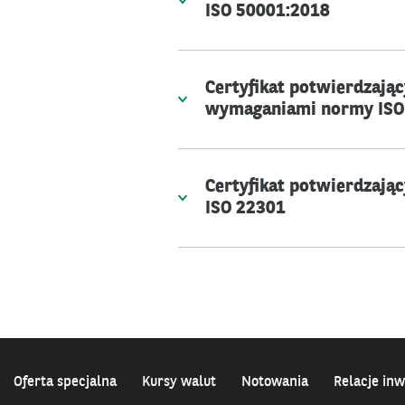
ISO 50001:2018
Certyfikat potwierdzają
wymaganiami normy ISO
Certyfikat potwierdzają
ISO 22301
Oferta specjalna
Kursy walut
Notowania
Relacje inw