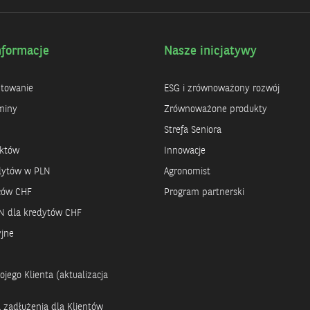
nformacje
Nasze inicjatywy
ntowanie
ESG i zrównoważony rozwój
miny
Zrównoważone produkty
Strefa Seniora
uktów
Innowacje
dytów w PLN
Agronomist
rców CHF
Program partnerski
N dla kredytów CHF
yjne
jego Klienta (aktualizacja
a zadłużenia dla Klientów