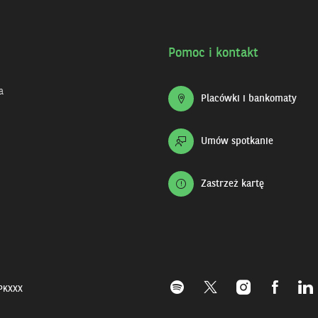
Pomoc i kontakt
a
Placówki i bankomaty
Umów spotkanie
Zastrzeż kartę
LPKXXX
Profil
Profil
Profil
Profil
Prof
BNP
BNP
BNP
BNP
BNP