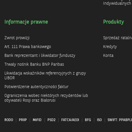
Indywidualnych
Informacje prawne
Produkty
Zwrot prowizji
Sprzedaż rataln
Art. 111 Prawa bankowego
Kredyty
Bank reprezentant i likwidator funduszy
Konta
Trwały nośnik Banku BNP Paribas
Likwidacja wskaźników referencyjnych z grupy
LIBOR
Potwierdzenie autentyczności faktur
Ograniczenia wobec niektórych rezydentów lub
obywateli Rosji oraz Białorusi
RODO
PRIIP
MiFID
PSD2
FATCA/AEOI
BFG
ISO
SWIFT: PPABP