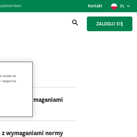
Kontakt
POKAŻ
POLSK
zpieczeństwo
PL
WYBÓR
JĘZYKA,
AKTUAL
ZALOGUJ SIĘ
JĘZYK
Otwórz
wyszukiwanie
w cookie na
 i wsparcia
 zgodnie z wymaganiami
ie z wymaganiami normy