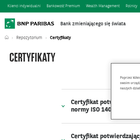
Klienci indywidualni
Bankowość Premium
Wealth Management
Rolnicy
Bank zmieniającego się świata
Repozytorium
Certyfikaty
CERTYFIKATY
Poprzez klik
swoim urządz
naszych dzia
Certyfikat potwierdzaj
normy ISO 14001:2015
Certyfikat potwierdzają