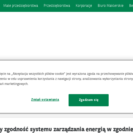
Małe przedsiębiorstwa
Przedsiębiorstwa
Korporacje
Biuro Maklerskie
Be
nięcie na „Akceptacja wszystkich plików cookie” jest wyrażona zgoda na przechowywanie plikó
eniu w celu usprawnienia korzystania z nawigacji strony, analizowania wykorzystania strony
łań marketingowych.
ący zgodność systemu zarządzania środowiskowego
Zmień ustawienia
Zgadzam się
cy zgodność systemu zarządzania energią w zgodn