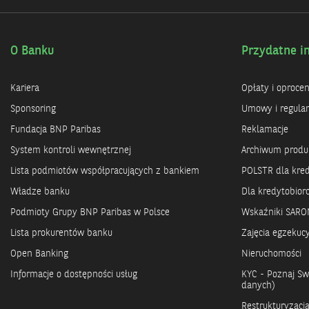
O Banku
Przydatne i
Kariera
Opłaty i oproce
Sponsoring
Umowy i regula
Fundacja BNP Paribas
Reklamacje
System kontroli wewnętrznej
Archiwum prod
Lista podmiotów współpracujących z bankiem
POLSTR dla kre
Władze banku
Dla kredytobio
Podmioty Grupy BNP Paribas w Polsce
Wskaźniki SARO
Lista prokurentów banku
Zajęcia egzekuc
Open Banking
Nieruchomości
Informacje o dostępności usług
KYC - Poznaj Swo
danych)
Restrukturyzacj