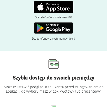
Otwiera
się
w
Dla telefonów z systemem iOS
nowym
oknie.
Otwiera
się
w
Dla telefonów z systemem Android
nowym
oknie.
Szybki dostęp do swoich pieniędzy
Możesz ustawić podgląd stanu konta przed zalogowaniem do
aplikacji, do wyboru masz widok kwotowy lub procentowy.