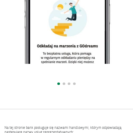
Na tej stronie bank posługuje się nazwami handlowymi, którym odpowiadają
nastepujące nazwy usług reprezentatywnych: