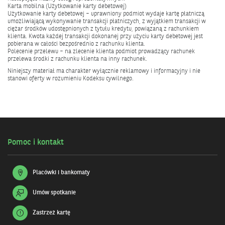
Karta mobilna (Użytkowanie karty debetowej)
Użytkowanie karty debetowej – uprawniony podmiot wydaje kartę płatniczą
umożliwiającą wykonywanie transakcji płatniczych, z wyjątkiem transakcji w
ciężar środków udostępnionych z tytułu kredytu, powiązaną z rachunkiem
klienta. Kwota każdej transakcji dokonanej przy użyciu karty debetowej jest
pobierana w całości bezpośrednio z rachunku klienta.
Polecenie przelewu – na zlecenie klienta podmiot prowadzący rachunek
przelewa środki z rachunku klienta na inny rachunek.
Niniejszy materiał ma charakter wyłącznie reklamowy i informacyjny i nie
stanowi oferty w rozumieniu Kodeksu cywilnego.
Pomoc i kontakt
Placówki i bankomaty
Umów spotkanie
Zastrzeż kartę