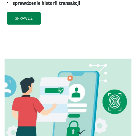
sprawdzenie historii transakcji
POZNAJ WIĘCEJ MOŻLIWOŚCI APLIKACJI
SPRAWDŹ