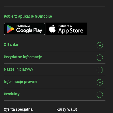
Pobierz aplikację GOmobile
O Banku
Rozw
+
szcz
Przydatne informacje
Rozw
+
O
szcz
Bank
Nasze inicjatywy
Rozw
+
Przy
szcz
infor
Informacje prawne
Rozw
+
Nasz
szcz
inicj
Produkty
Rozw
+
Info
szcz
praw
Prod
Oferta specjalna
Kursy walut