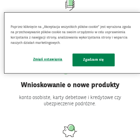
Płatności mobilne
Poprzez kliknięcie na „Akceptacja wszystkich plików cookie” jest wyrażona zgoda
na przechowywanie plików cookie na swoim urządzeniu w celu usprawnienia
Google Pay
,
Apple Pay
, przelew na telefon
BLIK
.
korzystania z nawigacji strony, analizowania wykorzystania strony i wsparcia
Płatności
Więcej
naszych działań marketingowych.
mobilne
Zmień ustawienia
Zgadzam się
Wnioskowanie o nowe produkty
konto osobiste, karty debetowe i kredytowe czy
ubezpieczenie podróżne.