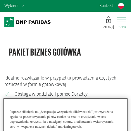
Wybierz
Kontakt
zaloguj
menu
PAKIET BIZNES GOTÓWKA
Idealne rozwiązanie w przypadku prowadzenia częstych
rozliczeń w formie gotówkowej.
Obsługa w oddziale i pomoc Doradcy
0 zł za bankowość internetową w wersji podstawowej
Atrakcyjne opłaty za obsługę gotówkową w oddziale
Poprzez kliknięcie na „Akceptacja wszystkich plików cookie” jest wyrażona
zgoda na przechowywanie plików cookie na swoim urządzeniu w celu
usprawnienia korzystania z nawigacji strony, analizowania wykorzystania
strony i wsparcia naszych działań marketingowych.