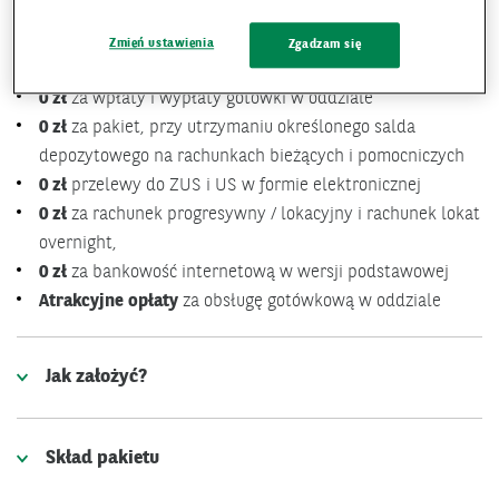
Korzyści
Zmień ustawienia
Zgadzam się
0 zł
za wpłaty i wypłaty gotówki w oddziale
0 zł
za pakiet, przy utrzymaniu określonego salda
depozytowego na rachunkach bieżących i pomocniczych
0 zł
przelewy do ZUS i US w formie elektronicznej
0 zł
za rachunek progresywny / lokacyjny i rachunek lokat
overnight,
0 zł
za bankowość internetową w wersji podstawowej
Atrakcyjne opłaty
za obsługę gotówkową w oddziale
Jak założyć?
Skład pakietu