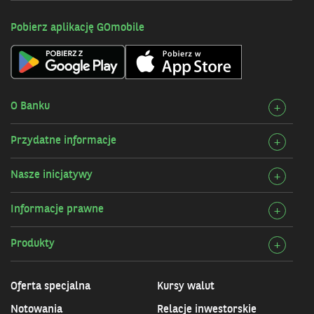
Pobierz aplikację GOmobile
O Banku
Rozw
+
szcz
Przydatne informacje
Rozw
+
O
szcz
Bank
Nasze inicjatywy
Rozw
+
Przy
szcz
infor
Informacje prawne
Rozw
+
Nasz
szcz
inicj
Produkty
Rozw
+
Info
szcz
praw
Prod
Oferta specjalna
Kursy walut
Notowania
Relacje inwestorskie