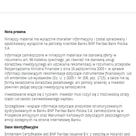
NOWYM
OKNIE.
Nota prawna
Niniejszy materiał ma wyłącznie charakter informacyjny i został opracowany i
opublikowany wyłącznie na potrzeby klientów Banku BNP Paribas Bank Polska
S.A.
Informacje zamieszczone w niniejszym materiale nie stanowią oferty w
rozumieniu art. 66 Kodeksu cywilnego, jak również nie stanowią usługi
doradztwa inwestycyjnego ani udzielania rekomendacji w rozumieniu przepisów
Rozporządzenia Ministra Finansów z dnia 19 października 2005 r. w sprawie
informacji stanowiących rekomendacje dotyczące instrumentów finansowych, lub
ich emitentów lub wystawców (Dz. U. z 2005 r. Nr 206, poz. 1715), a także nie są
formą świadczenia doradztwa podatkowego, ani pomocy prawnej. a Inwestor
powinien podjąć decyzję inwestycyjną samodzielnie.
Inwestowanie wiąże się z ryzkiem. Inwestor musi liczyć się z możliwością utraty
części lub całości zainwestowanego kapitału.
Szczegółowe i wiążące informacje dotyczące produktów strukturyzowanych
dystrybuowanych w Banku BNP Paribas Bank Polska S.A. zamieszczone są w
Prospekcie emisyjnym oraz Warunkach Końcowych dotyczących poszczególnych
emisji dostępnych na
stronie internetowej Banku
.
Dane identyfikacyjne
Emitentem Certyfikatów jest BNP Paribas Issuance B.V. z siedzibą w Holandii pod