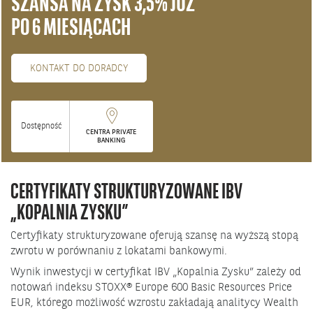
SZANSA NA ZYSK 3,5% JUŻ
PO 6 MIESIĄCACH
KONTAKT DO DORADCY
Dostępność
CENTRA PRIVATE
BANKING
CERTYFIKATY STRUKTURYZOWANE IBV
„KOPALNIA ZYSKU”
Certyfikaty strukturyzowane
oferują szansę na wyższą stopą
zwrotu w porównaniu z lokatami bankowymi.
Wynik inwestycji w certyfikat IBV „Kopalnia Zysku” zależy od
notowań indeksu STOXX® Europe 600 Basic Resources Price
EUR, którego możliwość wzrostu zakładają analitycy Wealth