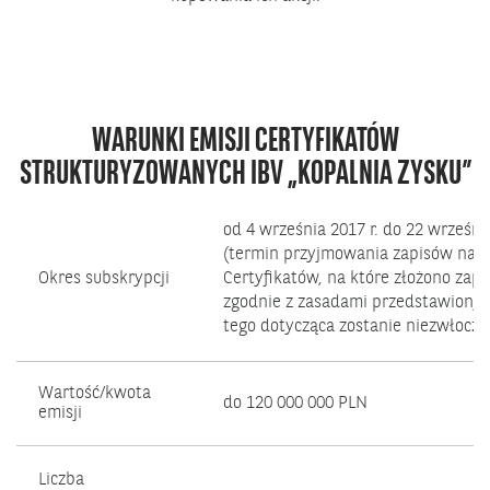
WARUNKI EMISJI CERTYFIKATÓW
STRUKTURYZOWANYCH IBV „KOPALNIA ZYSKU”
od 4 września 2017 r. do 22 września
(termin przyjmowania zapisów na
c
Okres subskrypcji
Certyfikatów, na które złożono zapi
zgodnie z zasadami przedstawionym
tego dotycząca zostanie niezwłoczni
Wartość/kwota
do 120 000 000 PLN
emisji
Liczba