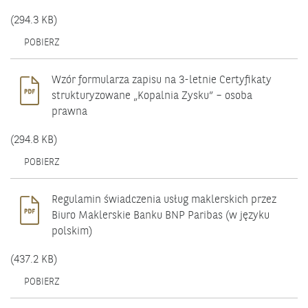
(294.3 KB)
OTWIERA
POBIERZ
SIĘ
W
NOWYM
Wzór formularza zapisu na 3-letnie Certyfikaty
OKNIE.
strukturyzowane „Kopalnia Zysku” – osoba
prawna
(294.8 KB)
OTWIERA
POBIERZ
SIĘ
W
NOWYM
Regulamin świadczenia usług maklerskich przez
OKNIE.
Biuro Maklerskie Banku BNP Paribas (w języku
polskim)
(437.2 KB)
OTWIERA
POBIERZ
SIĘ
W