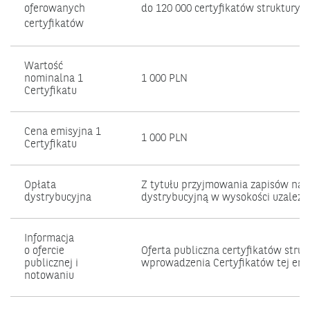
oferowanych
do 120 000 certyfikatów strukturyz
certyfikatów
Wartość
nominalna 1
1 000 PLN
Certyfikatu
Cena emisyjna 1
1 000 PLN
Certyfikatu
Opłata
Z tytułu przyjmowania zapisów na C
dystrybucyjna
dystrybucyjną w wysokości uzależni
Informacja
o ofercie
Oferta publiczna certyfikatów stru
publicznej i
wprowadzenia Certyfikatów tej emi
notowaniu