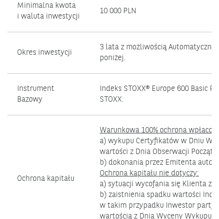
Minimalna kwota
10 000 PLN
i waluta inwestycji
3 lata z możliwością Automatyczn
Okres inwestycji
poniżej.
Instrument
Indeks STOXX® Europe 600 Basic Re
Otwiera
Bazowy
STOXX
.
się
w
Warunkowa 100% ochrona wpłaconej
nowym
a) wykupu Certyfikatów w Dniu Wyk
oknie.
wartości z Dnia Obserwacji Początk
b) dokonania przez Emitenta auto
Ochrona kapitału nie dotyczy:
Ochrona kapitału
a) sytuacji wycofania się Klienta z i
b) zaistnienia spadku wartości Ind
w takim przypadku Inwestor partyc
wartością z Dnia Wyceny Wykupu pr