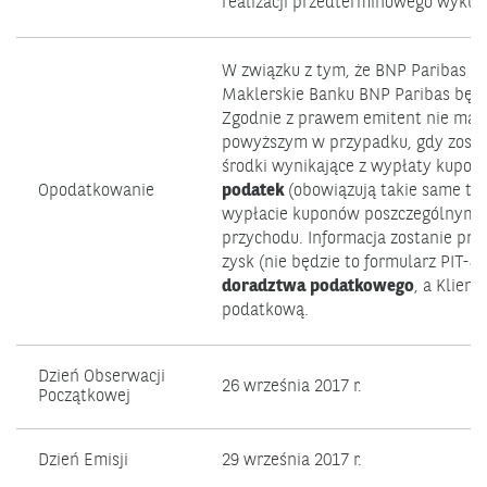
realizacji przedterminowego wykup
W związku z tym, że BNP Paribas Is
Maklerskie Banku BNP Paribas będą
Zgodnie z prawem emitent nie ma 
powyższym w przypadku, gdy zostan
środki wynikające z wypłaty kupon
Opodatkowanie
podatek
(obowiązują takie same te
wypłacie kuponów poszczególnym Kl
przychodu. Informacja zostanie prz
zysk (nie będzie to formularz PIT-
doradztwa podatkowego
, a Klien
podatkową.
Dzień Obserwacji
26 września 2017 r.
Początkowej
Dzień Emisji
29 września 2017 r.