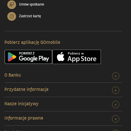
Umów spotkanie
Zastrzeż kartę
Pobierz aplikację GOmobile
O Banku
Rozw
+
szcz
Przydatne informacje
Rozw
+
O
szcz
Bank
Nasze inicjatywy
Rozw
+
Przy
szcz
infor
Informacje prawne
Rozw
+
Nasz
szcz
inicj