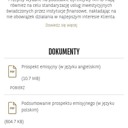
również na celu standaryzację usług inwestycyjnych
świadczonych przez instytucje finansowe, nakładając na
nie obowiązek działania w najlepszym interesie Klienta.
Produkt
Dowiedz się więcej
objęty
dyrektywą
MiFID
DOKUMENTY
Prospekt emisyjny (w języku angielskim)
(10.7 MB)
OTWIERA
POBIERZ
SIĘ
W
NOWYM
Podsumowanie prospektu emisyjnego (w języku
OKNIE.
polskim)
(604.7 KB)