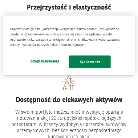
Przejrzystość i elastyczność
W momencie nabycia Certyfikatów znasz termin wykupu,
ewentualne terminy automatycznego przedterminowego
Poprzez kliknięcie na „Akceptacja wszystkich plików cookie” jest wyrażona
wykupu oraz warunki wypłaty i wysokość kuponu.
zgoda na przechowywanie plików cookie na swoim urządzeniu w celu
Prowadzona jest bieżąca wycena aktywów. W razie
usprawnienia korzystania z nawigacji strony, analizowania wykorzystania
konieczności wycofania się z inwestycji przed terminem,
strony i wsparcia naszych działań marketingowych.
istnieje możliwość odsprzedaży certyfikatów Emitentowi
przed terminem zapadalności.
Zmień ustawienia
Zgadzam się
Dostępność do ciekawych aktywów
W swoim portfelu możesz mieć inwestycję opartą o
notowania akcji 20 europejskich spółek, będących
potentatami w branży wydobycia i przerobu surowców
przemysłowych, bez konieczności bezpośredniego
kupowania ich akcji.