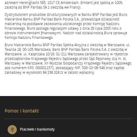
adresem Herengracht 595, 1017 CE Amsterdam. Emitent jest spółką w 100%
zależną od BNP Paribas SA z siedzibą we Francji.
Dystrybutorem produktów strukturyzowanych w Banku BNP Paribas jest Biuro
Maklerskie Banku BNP Paribas Bank Polska S.A., prowadzące działalność
maklerską na podstawie zezwolenia udzielonego przez Komisję Nadzoru
Finansowego. Biuro podlega regulacjom ustawy z dnia 29 lipca 2005 roku o
obrocie instrumentami finansowymi. Nadzór nad działalnością Biura sprawuje
Komisja Nadzoru Finansowego.
Biuro Maklerskie Banku BNP Paribas Spółka Akcyjna z siedzibą w Warszawie, ul.
Twarda 18, 00-105 Warszawa, Bank BNP Paribas Bank Polska S.A. z siedzibą w
Warszawie, ul. Kasprzaka 10/16; 01-211 Warszawa zarejestrowany w rejestrze
przedsiębiorców Krajowego Rejestru Sądowego przez Sąd Rejonowy dla m. st.
Warszawy w Warszawie, XII Wydział Gospodarczy Krajowego Rejestru Sądowego,
pod numerem KRS: 0000011571, posiadający NIP: 526-10-08-546 oraz kapitał
zakładowy w wysokości 84.238.318 zł w całości wpłacony.
Pomoc i kontakt
Placówki i bankomaty