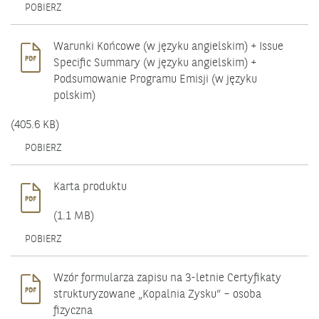
OTWIERA
POBIERZ
SIĘ
W
NOWYM
Warunki Końcowe (w języku angielskim) + Issue
OKNIE.
Specific Summary (w języku angielskim) +
Podsumowanie Programu Emisji (w języku
polskim)
(405.6 KB)
OTWIERA
POBIERZ
SIĘ
W
NOWYM
Karta produktu
OKNIE.
(1.1 MB)
OTWIERA
POBIERZ
SIĘ
W
NOWYM
Wzór formularza zapisu na 3-letnie Certyfikaty
OKNIE.
strukturyzowane „Kopalnia Zysku” – osoba
fizyczna