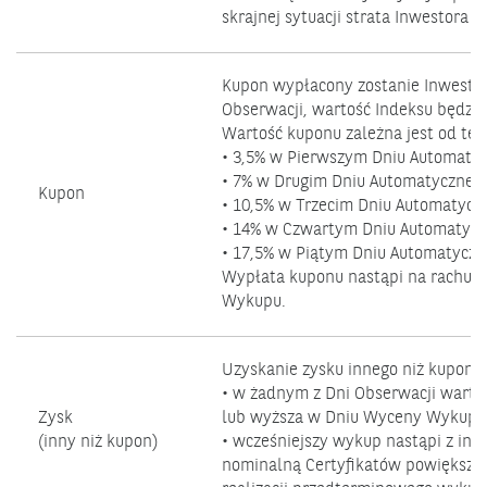
skrajnej sytuacji strata Inwestora 
Kupon wypłacony zostanie Inwesto
Obserwacji, wartość Indeksu będzi
Wartość kuponu zależna jest od te
• 3,5% w Pierwszym Dniu Automaty
• 7% w Drugim Dniu Automatyczneg
Kupon
• 10,5% w Trzecim Dniu Automatyc
• 14% w Czwartym Dniu Automatycz
• 17,5% w Piątym Dniu Automatycz
Wypłata kuponu nastąpi na rachune
Wykupu.
Uzyskanie zysku innego niż kupon, m
• w żadnym z Dni Obserwacji warto
Zysk
lub wyższa w Dniu Wyceny Wykupu –
(inny niż kupon)
• wcześniejszy wykup nastąpi z ini
nominalną Certyfikatów powiększoną