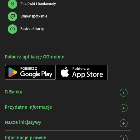
Placówki i bankomaty
Umów spotkanie
Zastrzeż kartę
Pobierz aplikację GOmobile
O Banku
Rozw
+
szcz
Przydatne informacje
Rozw
+
O
szcz
Bank
Nasze inicjatywy
Rozw
+
Przy
szcz
infor
Informacje prawne
Rozw
+