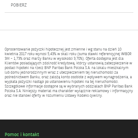
OTWIERA
POBIERZ
SIĘ
W
NOWYM
OKNIE.
Oprocentowanie pożyczki hipotecznej jest zmienne i wg stanu na dzień 10
kwietnia 2017 roku wynosi 5,43% w skali roku (suma stawki referencyjnej WIBOR
3M – 1,73% oraz marży Banku w wysokości 3,70%). Oferta dostępna jest dla
Klientów posiadających zdolność kredytową, którzy ustanowią zabezpieczenie w
postaci hipoteki na rzecz BNP Paribas Bank Polska S.A. na lokalu mieszkalnym
lub domu jednorodzinnym wraz z ubezpieczeniem tej nieruchomości za
pośrednictwem Banku, oraz założą konto osobiste z wpływem wynagrodzenia, a
wypłata pożyczki nastąpi po ustanowieniu hipoteki na tej nieruchomości.
Szczegółowe informacje dostępne są w wybranych oddziałach BNP Paribas Bank
Polska S.A. Niniejszy materiał ma charakter wyłącznie reklamowy i informacyjny
oraz nie stanowi oferty w rozumieniu Ustawy Kodeks cywilny.
Pomoc i kontakt