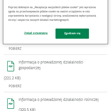
DOKUMENTY
Poprzez kliknięcie na „Akceptacja wszystkich plików cookie” jest wyrażona
zgoda na przechowywanie plików cookie na swoim urządzeniu w celu
usprawnienia korzystania z nawigacji strony, analizowania wykorzystania
strony i wsparcia naszych działań marketingowych.
Zaświadczenie pracodawcy o zatrudnieniu i
zarobkach
Zmień ustawienia
Zgadzam się
(556.0 KB)
OTWIERA
POBIERZ
SIĘ
W
NOWYM
Informacja o prowadzonej działalności
OKNIE.
gospodarczej
(221.2 KB)
OTWIERA
POBIERZ
SIĘ
W
NOWYM
Informacja o prowadzonej działalności rolniczej
OKNIE.
(320.5 KB)