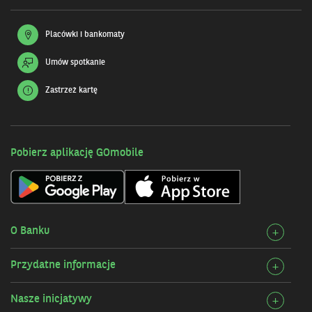
Placówki i bankomaty
Umów spotkanie
Zastrzeż kartę
Pobierz aplikację GOmobile
O Banku
Rozw
+
szcz
Przydatne informacje
Rozw
+
O
szcz
Bank
Nasze inicjatywy
Rozw
+
Przy