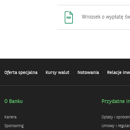
Wniosek o wypłatę św
Oferta specjalna
Kursy walut
Notowania
Relacje inw
O Banku
Przydatne i
Kariera
Opłaty i oproce
Sponsoring
Umowy i regula