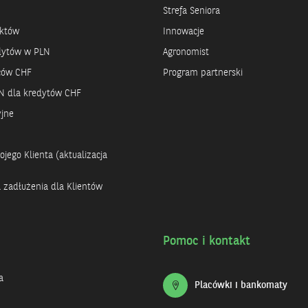
Strefa Seniora
uktów
Innowacje
dytów w PLN
Agronomist
rców CHF
Program partnerski
N dla kredytów CHF
yjne
jego Klienta (aktualizacja
a zadłużenia dla Klientów
Pomoc i kontakt
a
Placówki i bankomaty