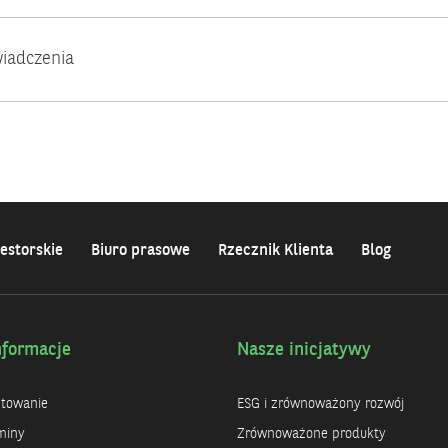
iadczenia
estorskie
Biuro prasowe
Rzecznik Klienta
Blog
nformacje
Nasze inicjatywy
ntowanie
ESG i zrównoważony rozwój
miny
Zrównoważone produkty