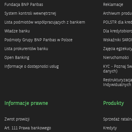
Fundacja BNP Paribas
Reklamacje
System kontroli wewnętrznej
Archiwum prod
Lista podmiotów współpracujących z bankiem
POLSTR dla kre
Władze banku
Dla kredytobio
Podmioty Grupy BNP Paribas w Polsce
Wskaźniki SARO
Lista prokurentów banku
Zajęcia egzekuc
Open Banking
Nieruchomości
Informacje o dostępności usług
KYC - Poznaj Swo
danych)
Restrukturyzacj
Indywidualnych
Informacje prawne
Produkty
Zwrot prowizji
Sprzedaż rataln
Art. 111 Prawa bankowego
Kredyty