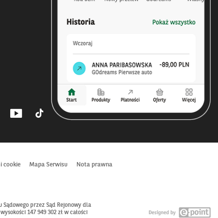
il
Profil
Profil
BNP
BNP
ibas
Paribas
Paribas
na
na
u–
edin
Youtube
Tiktok
i cookie
Mapa Serwisu
Nota prawna
–
–
iera
otwiera
otwiera
się
się
w
w
ru Sądowego przez Sąd Rejonowy dla
wym
nowym
nowym
Ot
ysokości 147 949 302 zł w całości
ie
oknie
oknie