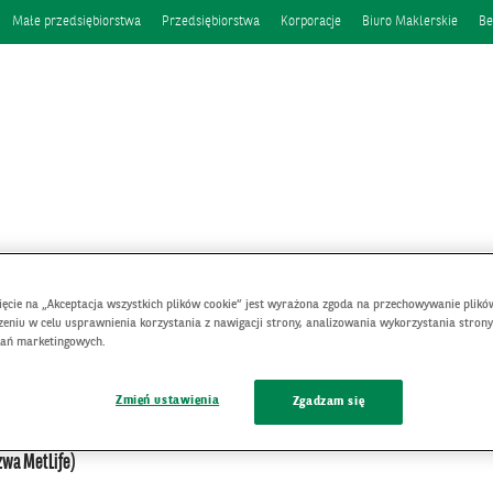
Małe przedsiębiorstwa
Przedsiębiorstwa
Korporacje
Biuro Maklerskie
Be
nięcie na „Akceptacja wszystkich plików cookie” jest wyrażona zgoda na przechowywanie plikó
eniu w celu usprawnienia korzystania z nawigacji strony, analizowania wykorzystania strony
Produkt wycofany z oferty
łań marketingowych.
Zmień ustawienia
Zgadzam się
UBEZPIECZYCIEL
zwa MetLife)