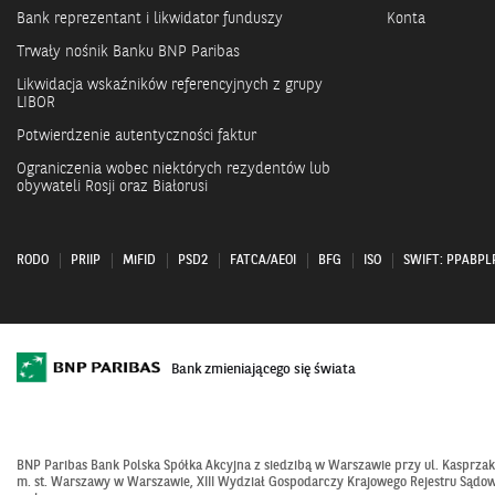
Bank reprezentant i likwidator funduszy
Konta
Trwały nośnik Banku BNP Paribas
Likwidacja wskaźników referencyjnych z grupy
LIBOR
Potwierdzenie autentyczności faktur
Ograniczenia wobec niektórych rezydentów lub
obywateli Rosji oraz Białorusi
RODO
PRIIP
MiFID
PSD2
FATCA/AEOI
BFG
ISO
SWIFT: PPABP
Bank zmieniającego się świata
BNP Paribas Bank Polska Spółka Akcyjna z siedzibą w Warszawie przy ul. Kasprza
m. st. Warszawy w Warszawie, XIII Wydział Gospodarczy Krajowego Rejestru Sądowe