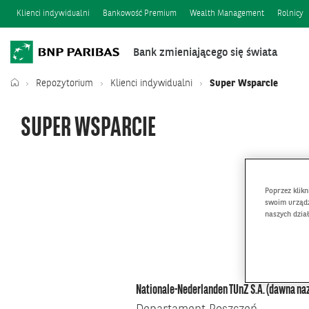
Klienci indywidualni
Bankowość Premium
Wealth Management
Rolnicy
Bank zmieniającego się świata
Repozytorium
Klienci indywidualni
Super Wsparcie
SUPER WSPARCIE
Poprzez klik
swoim urządz
naszych dzia
Nationale-Nederlanden TUnŻ S.A. (dawna na