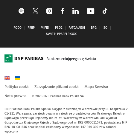
Profil
Profil
Profil
Profil
Profil
Profil
Profil
BNP
BNP
BNP
BNP
BNP
BNP
BNP
Paribas
Paribas
Paribas
Paribas
Paribas
Paribas
Paribas
RODO
PRIIP
MiFID
PSD2
FATCA/AEOI
BFG
ISO
na
na
na
na
na
na
na
SWIFT: PPABPLPKXXX
Spotify
X–
Instagramie
Facebooku–
Linkedin
Youtube
Tiktok
–
otwiera
–
otwiera
–
–
–
otwiera
się
otwiera
się
otwiera
otwiera
otwiera
się
w
się
w
się
się
się
w
nowym
w
nowym
w
w
w
Bank zmieniającego się świata
nowym
oknie
nowym
oknie
nowym
nowym
nowym
oknie
oknie
oknie
oknie
oknie
Polityka cookie
Zarządzanie plikami cookie
Mapa Serwisu
Nota prawna
© 2026 BNP Paribas Bank Polska SA
BNP Paribas Bank Polska Spółka Akcyjna z siedzibą w Warszawie przy ul. Kasprzaka 2,
01-211 Warszawa, zarejestrowany w rejestrze przedsiębiorców Krajowego Rejestru
Sądowego przez Sąd Rejonowy dla m. st. Warszawy w Warszawie, XIII Wydział
Gospodarczy Krajowego Rejestru Sądowego pod nr KRS 0000011571, posiadający NIP
526-10-08-546 oraz kapitał zakładowy w wysokości 147 949 302 zł w całości
wpłacony.