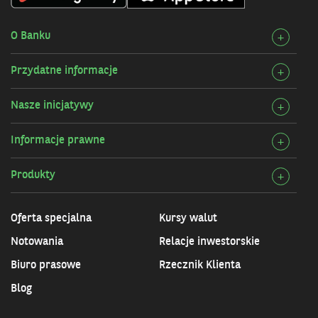
O Banku
Rozw
+
szcz
Przydatne informacje
Rozw
+
O
szcz
Bank
Nasze inicjatywy
Rozw
+
Przy
szcz
infor
Informacje prawne
Rozw
+
Nasz
szcz
inicj
Produkty
Rozw
+
Info
szcz
praw
Prod
Oferta specjalna
Kursy walut
Notowania
Relacje inwestorskie
Biuro prasowe
Rzecznik Klienta
Blog