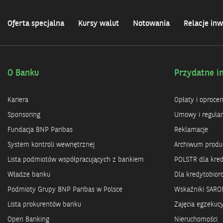
Oferta specjalna
Kursy walut
Notowania
Relacje inw
O Banku
Przydatne i
Kariera
Opłaty i oproce
Sponsoring
Umowy i regula
Fundacja BNP Paribas
Reklamacje
System kontroli wewnętrznej
Archiwum prod
Lista podmiotów współpracujących z bankiem
POLSTR dla kre
Władze banku
Dla kredytobio
Podmioty Grupy BNP Paribas w Polsce
Wskaźniki SARO
Lista prokurentów banku
Zajęcia egzekuc
Open Banking
Nieruchomości