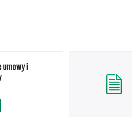
e umowy i
y
HIWALNE UMOWY I REGULAMINY