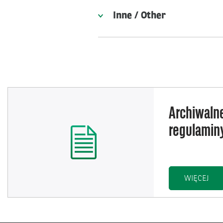
Inne / Other
Archiwaln
regulamin
ARC
WIĘCEJ