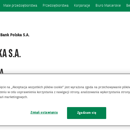
Małe przedsiębiorstwa
Przedsiębiorstwa
Korporacje
Biuro Maklerskie
Be
Bank Polska S.A.
A S.A.
A.
nięcie na „Akceptacja wszystkich plików cookie” jest wyrażona zgoda na przechowywanie plikó
eniu w celu usprawnienia korzystania z nawigacji strony, analizowania wykorzystania strony
łań marketingowych.
Zmień ustawienia
Zgadzam się
ndividual customers