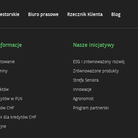
estorskie
Biuro prasowe
Rzecznik Klienta
Blog
nformacje
Nasze inicjatywy
ntowanie
ESG i zrównoważony rozwój
miny
Zrównoważone produkty
Strefa Seniora
uktów
Innowacje
dytów w PLN
Agronomist
rców CHF
Program partnerski
N dla kredytów CHF
yjne