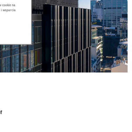
w cookie na
 i wsparcia
IĘ W NOWYM OKNIE.
er