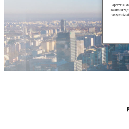
Poprzez klik
swoim urządz
naszych dzia
P