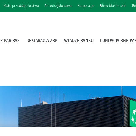
Małe przedsiębiorstwa
Przedsiębiorstwa
Korporacje
Biuro Maklerskie
Be
P PARIBAS
DEKLARACJA ZBP
WŁADZE BANKU
FUNDACJA BNP PA