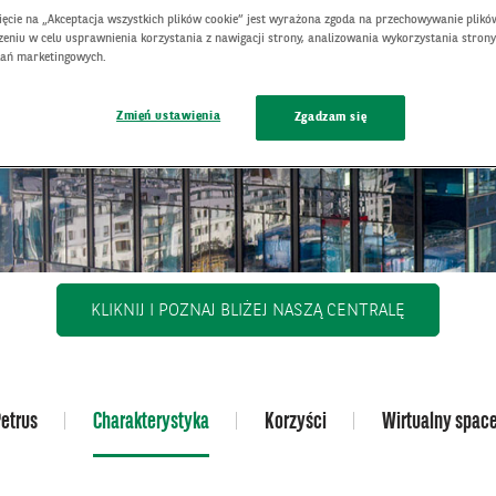
nięcie na „Akceptacja wszystkich plików cookie” jest wyrażona zgoda na przechowywanie plikó
eniu w celu usprawnienia korzystania z nawigacji strony, analizowania wykorzystania strony
łań marketingowych.
Zmień ustawienia
Zgadzam się
OTWIERA S
KLIKNIJ I POZNAJ BLIŻEJ NASZĄ CENTRALĘ
etrus
Charakterystyka
Korzyści
Wirtualny spac