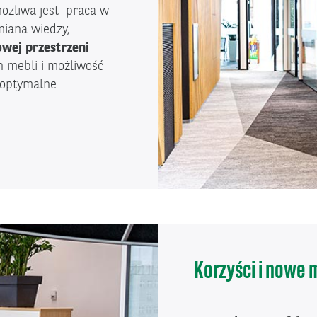
ożliwa jest praca w
ymiana wiedzy,
owej przestrzeni
-
h mebli i możliwość
j optymalne.
YSTYKA:</SPAN>
Korzyści i nowe 