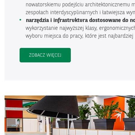
nowatorskiemu podejściu architektonicznemu m
zespołach interdyscyplinarnych i łatwiejsza w
narzędzia i infrastruktura dostosowane do n
wykorzystanie najwyższej klasy, ergonomicznyc
wyboru miejsca do pracy, które jest najbardzie
<SPAN CLASS="DECOR">CHARAKTER
ZOBACZ WIĘCEJ