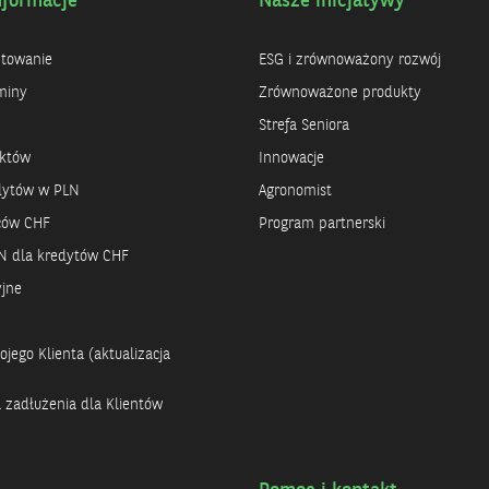
nformacje
Nasze inicjatywy
ntowanie
ESG i zrównoważony rozwój
miny
Zrównoważone produkty
Strefa Seniora
uktów
Innowacje
dytów w PLN
Agronomist
rców CHF
Program partnerski
N dla kredytów CHF
yjne
jego Klienta (aktualizacja
a zadłużenia dla Klientów