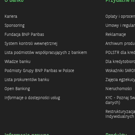
O Banku
Przydatne i
Kariera
Opłaty i oproce
Sponsoring
Umowy i regula
Fundacja BNP Paribas
Reklamacje
System kontroli wewnętrznej
Archiwum prod
Lista podmiotów współpracujących z bankiem
POLSTR dla kre
Władze banku
Dla kredytobio
Podmioty Grupy BNP Paribas w Polsce
Wskaźniki SARO
Lista prokurentów banku
Zajęcia egzekuc
Open Banking
Nieruchomości
Informacje o dostępności usług
KYC - Poznaj Swo
danych)
Restrukturyzacj
Indywidualnych