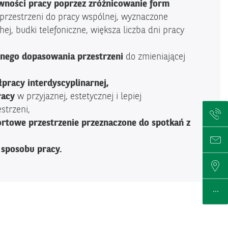
ywności pracy poprzez zróżnicowanie form
 przestrzeni do pracy wspólnej, wyznaczone
hej, budki telefoniczne, większa liczba dni pracy
znego dopasowania przestrzeni
do zmieniającej
pracy interdyscyplinarnej,
racy
w przyjaznej, estetycznej i lepiej
strzeni,
Infolin
rtowe przestrzenie przeznaczone do spotkań z
Formu
sposobu pracy.
Placów
Infor