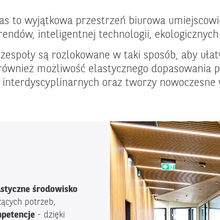
bas to wyjątkowa przestrzeń biurowa umiejscow
ndów, inteligentnej technologii, ekologicznych 
społy są rozlokowane w taki sposób, aby ułatw
 również możliwość elastycznego dopasowania p
interdyscyplinarnych oraz tworzy nowoczesne w
astyczne środowisko
żących potrzeb,
mpetencje
-
dzięki