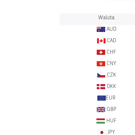
Waluta
AUD
CAD
CHF
CNY
CZK
DKK
EUR
GBP
HUF
JPY