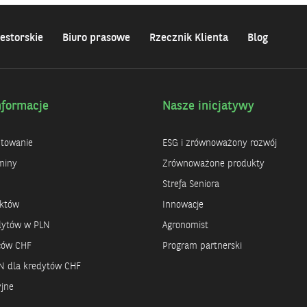
estorskie
Biuro prasowe
Rzecznik Klienta
Blog
nformacje
Nasze inicjatywy
ntowanie
ESG i zrównoważony rozwój
miny
Zrównoważone produkty
Strefa Seniora
uktów
Innowacje
dytów w PLN
Agronomist
rców CHF
Program partnerski
N dla kredytów CHF
yjne