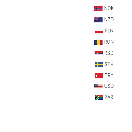
NOK
NZD
PLN
RON
RSD
SEK
TRY
USD
ZAR