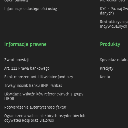
Open Banking
Nieruchomości
Informacje o dostępności usług
KYC - Poznaj Swo
danych)
Restrukturyzacj
Indywidualnych
Informacje prawne
Produkty
Zwrot prowizji
Sprzedaż rataln
Art. 111 Prawa bankowego
Kredyty
Bank reprezentant i likwidator funduszy
Konta
Trwały nośnik Banku BNP Paribas
Likwidacja wskaźników referencyjnych z grupy
LIBOR
Potwierdzenie autentyczności faktur
Ograniczenia wobec niektórych rezydentów lub
obywateli Rosji oraz Białorusi