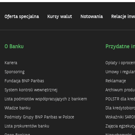
Oferta specjalna
Kursy walut
Notowania
Relacje inw
O Banku
Przydatne i
Kariera
Opłaty i oproce
Sponsoring
Umowy i regula
Fundacja BNP Paribas
Reklamacje
System kontroli wewnętrznej
Archiwum prod
Lista podmiotów współpracujących z bankiem
POLSTR dla kre
Władze banku
Dla kredytobio
Podmioty Grupy BNP Paribas w Polsce
Wskaźniki SARO
Lista prokurentów banku
Zajęcia egzekuc