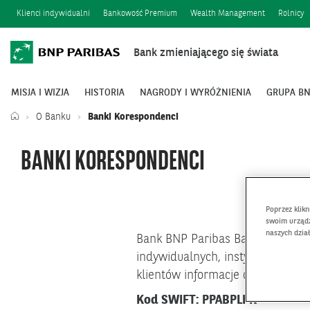
Klienci indywidualni
Bankowość Premium
Wealth Management
Rolnicy
Bank zmieniającego się świata
MISJA I WIZJA
HISTORIA
NAGRODY I WYRÓŻNIENIA
GRUPA BN
O Banku
Banki Korespondenci
BANKI KORESPONDENCI
Poprzez klik
swoim urządz
naszych dzia
Bank BNP Paribas Bank Polska S
indywidualnych, instytucjonalny
klientów informacje o banku, wyn
Kod SWIFT: PPABPLPK