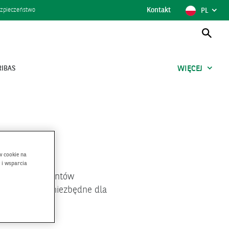
Kontakt
POKAŻ
POLSK
zpieczeństwo
PL
WYBÓR
JĘZYKA,
AKTUAL
JĘZYK
Otwó
wysz
RIBAS
WIĘCEJ
w cookie na
 i wsparcia
o potrzeb klientów
ibas, zawiera niezbędne dla