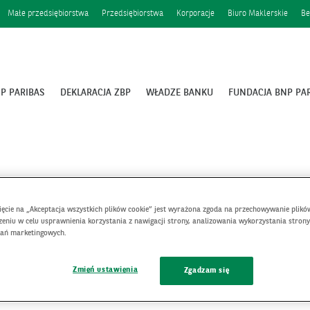
Małe przedsiębiorstwa
Przedsiębiorstwa
Korporacje
Biuro Maklerskie
Be
P PARIBAS
DEKLARACJA ZBP
WŁADZE BANKU
FUNDACJA BNP PA
nięcie na „Akceptacja wszystkich plików cookie” jest wyrażona zgoda na przechowywanie plikó
eniu w celu usprawnienia korzystania z nawigacji strony, analizowania wykorzystania strony
łań marketingowych.
.A. zapewnia kompleksową ofertę finansową dostosowaną d
ch oraz Private Banking. Serwis internetowy banku BNP Par
Zmień ustawienia
Zgadzam się
iki finansowe, ofertę.