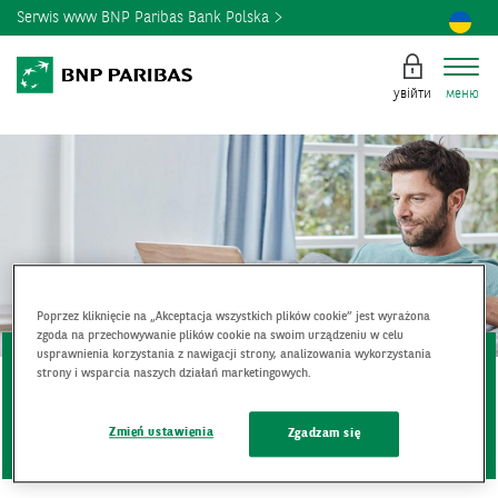
Serwis www BNP Paribas Bank Polska
увійти
меню
Poprzez kliknięcie na „Akceptacja wszystkich plików cookie” jest wyrażona
zgoda na przechowywanie plików cookie na swoim urządzeniu w celu
usprawnienia korzystania z nawigacji strony, analizowania wykorzystania
БЕЗПЕЧНИЙ КОРИСТУВАЧ
strony i wsparcia naszych działań marketingowych.
БЕЗПЕКА ВАШИХ ФІНАНСІВ
ЗАЛЕЖИТЬ ТАКОЖ ВІД ВАС
Zmień ustawienia
Zgadzam się