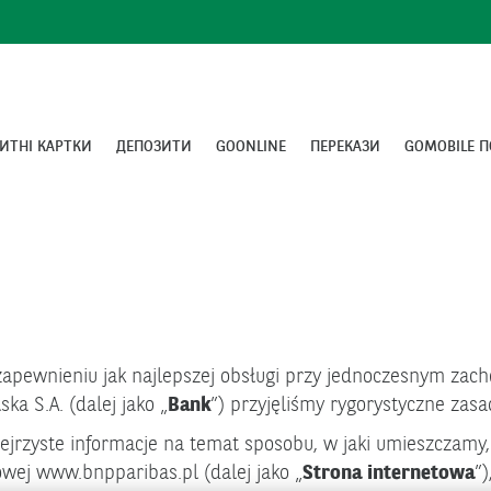
ИТНІ КАРТКИ
ДЕПОЗИТИ
GOONLINE
ПЕРЕКАЗИ
GOMOBILE П
 zapewnieniu jak najlepszej obsługi przy jednoczesnym zac
a S.A. (dalej jako „
Bank
”) przyjęliśmy rygorystyczne zas
jrzyste informacje na temat sposobu, w jaki umieszczamy,
owej www.bnpparibas.pl (dalej jako „
Strona internetowa
”