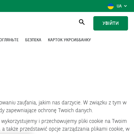
ПОКАЗАТ
УКРАЇ
UA
ВИБІР
МОВИ,
ВИБРАНА
УВІЙТИ
МОВА
Пошук
ОГЛЯНЬТЕ
БЕЗПЕКА
КАРТОК УКРСИББАНКУ
howaniu zaufania, jakim nas darzycie. W związku z tym w
ady zapewniające ochronę Twoich danych.
 wykorzystujemy i przechowujemy pliki cookie na Twoim
), a także przedstawić opcje zarządzania plikami cookie, w