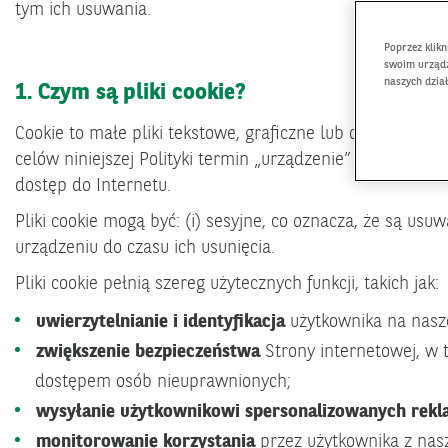
tym ich usuwania.
Poprzez klik
swoim urządz
naszych dzia
1. Czym są pliki cookie?
Cookie to małe pliki tekstowe, graficzne lub oprogramo
celów niniejszej Polityki termin „urządzenie” oznacza w
dostęp do Internetu.
Pliki cookie mogą być: (i) sesyjne, co oznacza, że są usu
urządzeniu do czasu ich usunięcia.
Pliki cookie pełnią szereg użytecznych funkcji, takich jak:
uwierzytelnianie i identyfikacja
użytkownika na nasze
zwiększenie bezpieczeństwa
Strony internetowej, w 
dostępem osób nieuprawnionych;
wysyłanie użytkownikowi spersonalizowanych reklam
monitorowanie korzystania
przez użytkownika z nasze