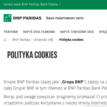
Serwis www BNP Paribas Bank Polska
Банк позитивних змін
РАХУНКИ
КАРТА VISA FILMOWA
КАРТА TENISOWA VISA
КРЕД
BNP Paribas - Ukrainian info
Polityka cookies
POLITYKA COOKIES
Grupie BNP Paribas (dalej jako „
Grupa BNP
”) zależy na
całej Grupie BNP, w tym również w BNP Paribas Bank Polsk
Biorąc pod uwagę powyższe, pragniemy przekazać Ci prze
urządzeniu podczas korzystania z naszej strony internet