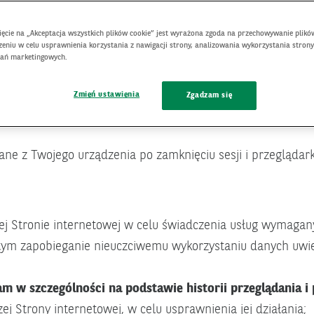
nięcie na „Akceptacja wszystkich plików cookie” jest wyrażona zgoda na przechowywanie plikó
eniu w celu usprawnienia korzystania z nawigacji strony, analizowania wykorzystania strony
łań marketingowych.
wanie, które są umieszczane na Twoim urządzeniu podczas u
Zmień ustawienia
Zgadzam się
 szczególności komputery, smartfony, tablety oraz wszelkie
wane z Twojego urządzenia po zamknięciu sesji i przeglądark
j Stronie internetowej w celu świadczenia usług wymagany
tym zapobieganie nieuczciwemu wykorzystaniu danych uwie
 w szczególności na podstawie historii przeglądania i 
j Strony internetowej, w celu usprawnienia jej działania;