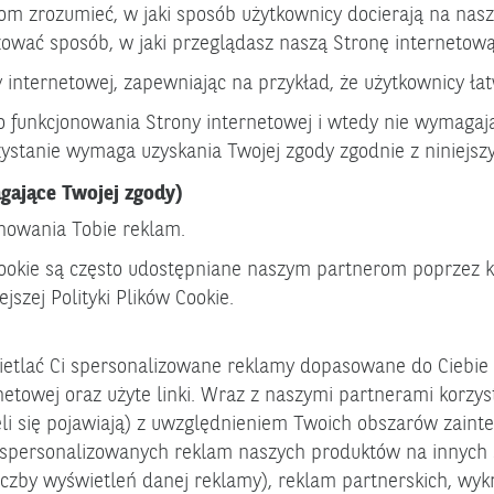
rom zrozumieć, w jaki sposób użytkownicy docierają na nas
ować sposób, w jaki przeglądasz naszą Stronę internetową
nternetowej, zapewniając na przykład, że użytkownicy łatw
o funkcjonowania Strony internetowej i wtedy nie wymagają
zystanie wymaga uzyskania Twojej zgody zgodnie z niniejsz
gające Twojej zgody)
onowania Tobie reklam.
kie są często udostępniane naszym partnerom poprzez korz
jszej Polityki Plików Cookie.
etlać Ci spersonalizowane reklamy dopasowane do Ciebie 
etowej oraz użyte linki. Wraz z naszymi partnerami korzyst
li się pojawiają) z uwzględnieniem Twoich obszarów zaint
spersonalizowanych reklam naszych produktów na innych s
a liczby wyświetleń danej reklamy), reklam partnerskich, w