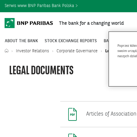
Serwis www BNP Paribas Bank Polska
The bank for a changing world
ABOUT THE BANK
STOCK EXCHANGE REPORTS
BANK SHARES
Poprzez klik
Investor Relations
Corporate Governance
Legal document
swoim urządz
naszych dzia
LEGAL DOCUMENTS
Articles of Associatio