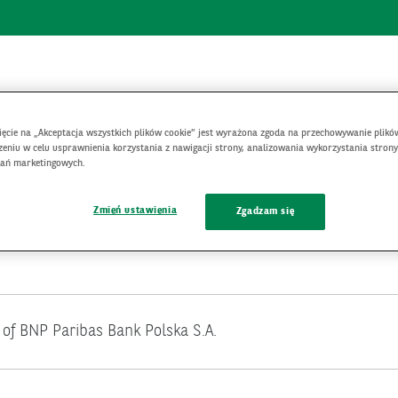
GENERAL MEETING
CORPORATE GOVERNANCE
CAPITAL ADEQUACY
nięcie na „Akceptacja wszystkich plików cookie” jest wyrażona zgoda na przechowywanie plikó
s
eniu w celu usprawnienia korzystania z nawigacji strony, analizowania wykorzystania strony
łań marketingowych.
Zmień ustawienia
Zgadzam się
n of BNP Paribas Bank Polska S.A.