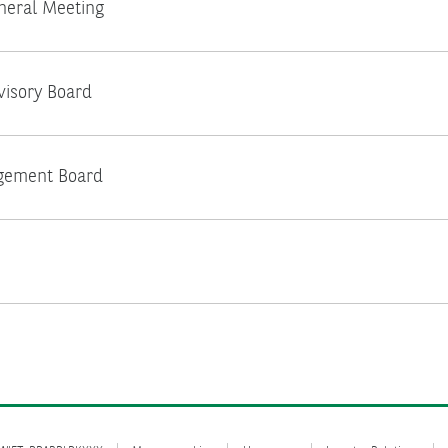
eneral Meeting
visory Board
gement Board