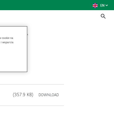
EN
WERSJA POLSKA
w cookie na
 i wsparcia
OPENS
(357.9 KB)
DOWNLOAD
IN
A
NEW
WINDOW.