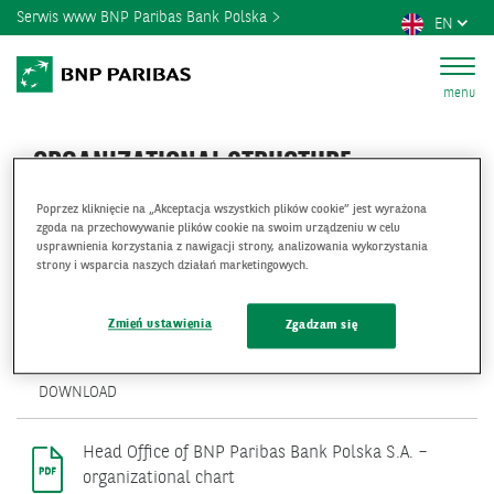
Serwis www BNP Paribas Bank Polska
EN
menu
ORGANIZATIONAL STRUCTURE
Poprzez kliknięcie na „Akceptacja wszystkich plików cookie” jest wyrażona
zgoda na przechowywanie plików cookie na swoim urządzeniu w celu
usprawnienia korzystania z nawigacji strony, analizowania wykorzystania
strony i wsparcia naszych działań marketingowych.
Organizational structure of BNP Paribas Bank
Polska S.A.
Zmień ustawienia
Zgadzam się
(111.7 KB)
OPENS
DOWNLOAD
IN
A
NEW
Head Office of BNP Paribas Bank Polska S.A. –
WINDOW.
organizational chart