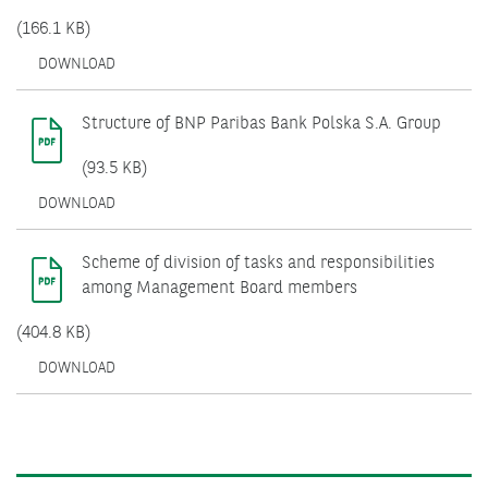
(166.1 KB)
OPENS
DOWNLOAD
IN
A
NEW
Structure of BNP Paribas Bank Polska S.A. Group
WINDOW.
(93.5 KB)
OPENS
DOWNLOAD
IN
A
NEW
Scheme of division of tasks and responsibilities
WINDOW.
among Management Board members
(404.8 KB)
OPENS
DOWNLOAD
IN
A
NEW
WINDOW.