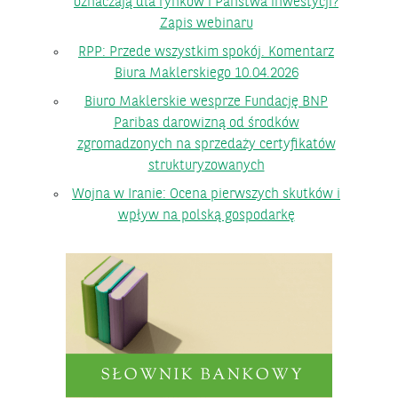
oznaczają dla rynków i Państwa inwestycji?
Zapis webinaru
RPP: Przede wszystkim spokój. Komentarz
Biura Maklerskiego 10.04.2026
Biuro Maklerskie wesprze Fundację BNP
Paribas darowizną od środków
zgromadzonych na sprzedaży certyfikatów
strukturyzowanych
Wojna w Iranie: Ocena pierwszych skutków i
wpływ na polską gospodarkę