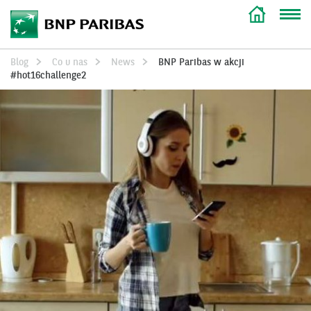
Blog
Co u nas
News
BNP Paribas w akcji
#hot16challenge2