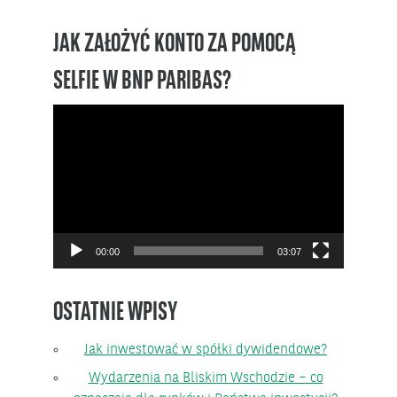
JAK ZAŁOŻYĆ KONTO ZA POMOCĄ
SELFIE W BNP PARIBAS?
Odtwarzacz
video
00:00
03:07
OSTATNIE WPISY
Jak inwestować w spółki dywidendowe?
Wydarzenia na Bliskim Wschodzie – co