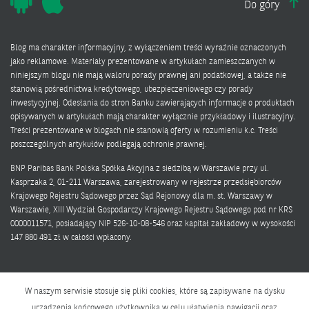
Do góry
Blog ma charakter informacyjny, z wyłączeniem treści wyraźnie oznaczonych
jako reklamowe. Materiały prezentowane w artykułach zamieszczanych w
niniejszym blogu nie mają waloru porady prawnej ani podatkowej, a także nie
stanowią pośrednictwa kredytowego, ubezpieczeniowego czy porady
inwestycyjnej. Odesłania do stron Banku zawierających informacje o produktach
opisywanych w artykułach mają charakter wyłącznie przykładowy i ilustracyjny.
Treści prezentowane w blogach nie stanowią oferty w rozumieniu k.c. Treści
poszczególnych artykułów podlegają ochronie prawnej.
BNP Paribas Bank Polska Spółka Akcyjna z siedzibą w Warszawie przy ul.
Kasprzaka 2, 01-211 Warszawa, zarejestrowany w rejestrze przedsiębiorców
Krajowego Rejestru Sądowego przez Sąd Rejonowy dla m. st. Warszawy w
Warszawie, XIII Wydział Gospodarczy Krajowego Rejestru Sądowego pod nr KRS
0000011571, posiadający NIP 526-10-08-546 oraz kapitał zakładowy w wysokości
147 880 491 zł w całości wpłacony.
W naszym serwisie stosuje się pliki cookies, które są zapisywane na dysku
urządzenia końcowego użytkownika w celu ułatwienia nawigacji oraz