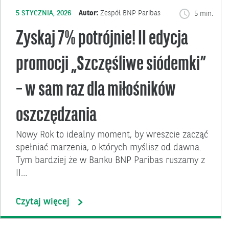
5 STYCZNIA, 2026
Autor:
Zespół BNP Paribas
5 min.
Zyskaj 7% potrójnie! II edycja
promocji „Szczęśliwe siódemki”
– w sam raz dla miłośników
oszczędzania
Nowy Rok to idealny moment, by wreszcie zacząć
spełniać marzenia, o których myślisz od dawna.
Tym bardziej że w Banku BNP Paribas ruszamy z
II…
Czytaj więcej