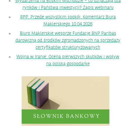
Wydarzenia na Bliskim Wschodzie – co oznaczają dla
rynków i Państwa inwestycji? Zapis webinaru
RPP: Przede wszystkim spokój. Komentarz Biura
Maklerskiego 10.04.2026
Biuro Maklerskie wesprze Fundację BNP Paribas
darowizną od środków zgromadzonych na sprzedaży
certyfikatów strukturyzowanych
Wojna w Iranie: Ocena pierwszych skutków i wpływ
na polską gospodarkę