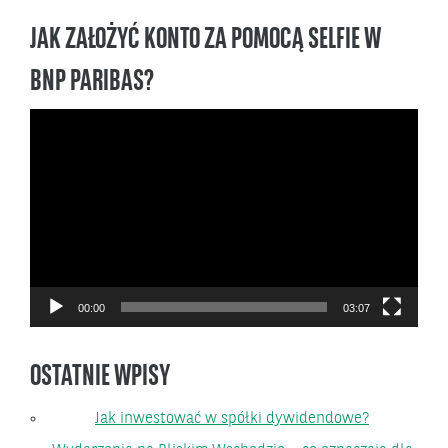
JAK ZAŁOŻYĆ KONTO ZA POMOCĄ SELFIE W
BNP PARIBAS?
Odtwarzacz
video
00:00
03:07
OSTATNIE WPISY
Jak inwestować w spółki dywidendowe?