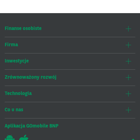
Finanse osobiste
Firma
Inwestycje
Zrównoważony rozwój
Technologia
Co u nas
Aplikacja GOmobile BNP