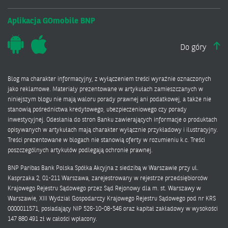
Aplikacja GOmobile BNP
Do góry
Blog ma charakter informacyjny, z wyłączeniem treści wyraźnie oznaczonych
jako reklamowe. Materiały prezentowane w artykułach zamieszczanych w
niniejszym blogu nie mają waloru porady prawnej ani podatkowej, a także nie
stanowią pośrednictwa kredytowego, ubezpieczeniowego czy porady
inwestycyjnej. Odesłania do stron Banku zawierających informacje o produktach
opisywanych w artykułach mają charakter wyłącznie przykładowy i ilustracyjny.
Treści prezentowane w blogach nie stanowią oferty w rozumieniu k.c. Treści
poszczególnych artykułów podlegają ochronie prawnej.
BNP Paribas Bank Polska Spółka Akcyjna z siedzibą w Warszawie przy ul.
Kasprzaka 2, 01-211 Warszawa, zarejestrowany w rejestrze przedsiębiorców
Krajowego Rejestru Sądowego przez Sąd Rejonowy dla m. st. Warszawy w
Warszawie, XIII Wydział Gospodarczy Krajowego Rejestru Sądowego pod nr KRS
0000011571, posiadający NIP 526-10-08-546 oraz kapitał zakładowy w wysokości
147 880 491 zł w całości wpłacony.