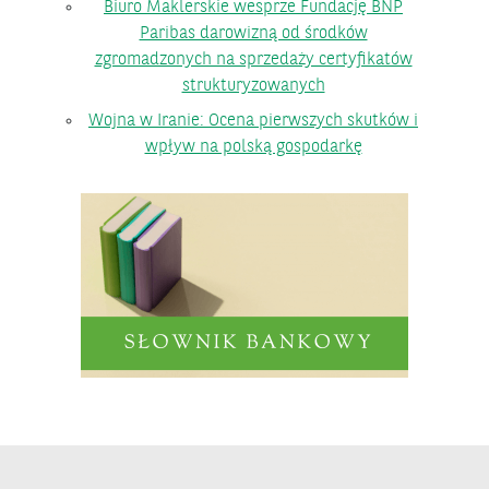
Biuro Maklerskie wesprze Fundację BNP
Paribas darowizną od środków
zgromadzonych na sprzedaży certyfikatów
strukturyzowanych
Wojna w Iranie: Ocena pierwszych skutków i
wpływ na polską gospodarkę