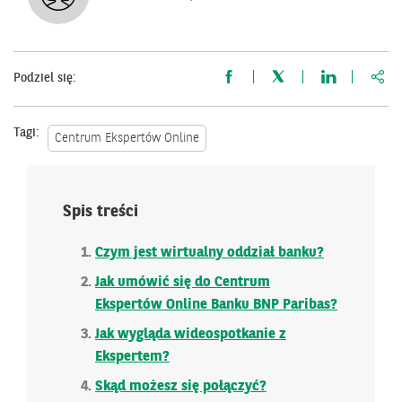
http
Podziel się:
Tagi:
Centrum Ekspertów Online
Spis treści
Czym jest wirtualny oddział banku?
Jak umówić się do Centrum
Ekspertów Online Banku BNP Paribas?
Jak wygląda wideospotkanie z
Ekspertem?
Skąd możesz się połączyć?