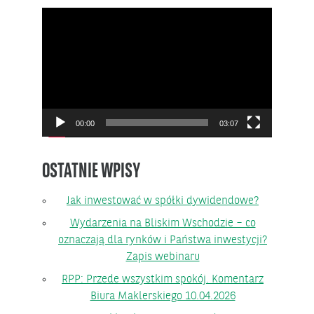
Odtwarzacz
video
00:00
03:07
OSTATNIE WPISY
Jak inwestować w spółki dywidendowe?
Wydarzenia na Bliskim Wschodzie – co
oznaczają dla rynków i Państwa inwestycji?
Zapis webinaru
RPP: Przede wszystkim spokój. Komentarz
Biura Maklerskiego 10.04.2026