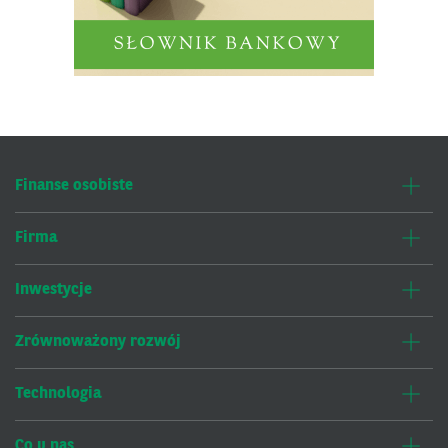
Finanse osobiste
Firma
Inwestycje
Zrównoważony rozwój
Technologia
Co u nas