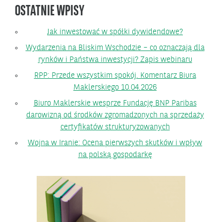
OSTATNIE WPISY
Jak inwestować w spółki dywidendowe?
Wydarzenia na Bliskim Wschodzie – co oznaczają dla
rynków i Państwa inwestycji? Zapis webinaru
RPP: Przede wszystkim spokój. Komentarz Biura
Maklerskiego 10.04.2026
Biuro Maklerskie wesprze Fundację BNP Paribas
darowizną od środków zgromadzonych na sprzedaży
certyfikatów strukturyzowanych
Wojna w Iranie: Ocena pierwszych skutków i wpływ
na polską gospodarkę