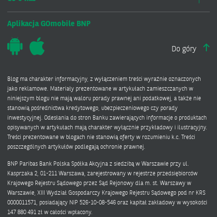
Aplikacja GOmobile BNP
Do góry
Blog ma charakter informacyjny, z wyłączeniem treści wyraźnie oznaczonych
jako reklamowe. Materiały prezentowane w artykułach zamieszczanych w
niniejszym blogu nie mają waloru porady prawnej ani podatkowej, a także nie
stanowią pośrednictwa kredytowego, ubezpieczeniowego czy porady
inwestycyjnej. Odesłania do stron Banku zawierających informacje o produktach
opisywanych w artykułach mają charakter wyłącznie przykładowy i ilustracyjny.
Treści prezentowane w blogach nie stanowią oferty w rozumieniu k.c. Treści
poszczególnych artykułów podlegają ochronie prawnej.
BNP Paribas Bank Polska Spółka Akcyjna z siedzibą w Warszawie przy ul.
Kasprzaka 2, 01-211 Warszawa, zarejestrowany w rejestrze przedsiębiorców
Krajowego Rejestru Sądowego przez Sąd Rejonowy dla m. st. Warszawy w
Warszawie, XIII Wydział Gospodarczy Krajowego Rejestru Sądowego pod nr KRS
0000011571, posiadający NIP 526-10-08-546 oraz kapitał zakładowy w wysokości
147 880 491 zł w całości wpłacony.