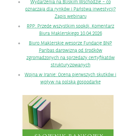
Wydarzenia na Bliskim Wschodzie – co
oznaczają dla rynków i Państwa inwestycji?
Zapis webinaru
RPP: Przede wszystkim spokój. Komentarz
Biura Maklerskiego 10.04.2026
Biuro Maklerskie wesprze Fundację BNP
Paribas darowizną od środków
zgromadzonych na sprzedaży certyfikatów
strukturyzowanych
Wojna w Iranie: Ocena pierwszych skutków i
wpływ na polską gospodarkę