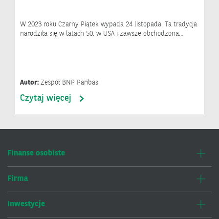
W 2023 roku Czarny Piątek wypada 24 listopada. Ta tradycja
narodziła się w latach 50. w USA i zawsze obchodzona…
Autor:
Zespół BNP Paribas
Czytaj więcej
Finanse osobiste
Firma
Inwestycje