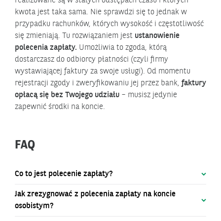
realizowane są w stałych odstępach czasu i których
kwota jest taka sama. Nie sprawdzi się to jednak w
przypadku rachunków, których wysokość i częstotliwość
się zmieniają. Tu rozwiązaniem jest
ustanowienie
polecenia zapłaty.
Umożliwia to zgoda, którą
dostarczasz do odbiorcy płatności (czyli firmy
wystawiającej faktury za swoje usługi). Od momentu
rejestracji zgody i zweryfikowaniu jej przez bank,
faktury
opłacą się bez Twojego udziału
– musisz jedynie
zapewnić środki na koncie.
FAQ
Co to jest polecenie zapłaty?
Jak zrezygnować z polecenia zapłaty na koncie
Bezgotówkowa forma cyklicznych płatności, w której
osobistym?
Twoje konto będzie automatycznie obciążane co jakiś
czas kwotą podaną przez odbiorcę płatności. Polecenie