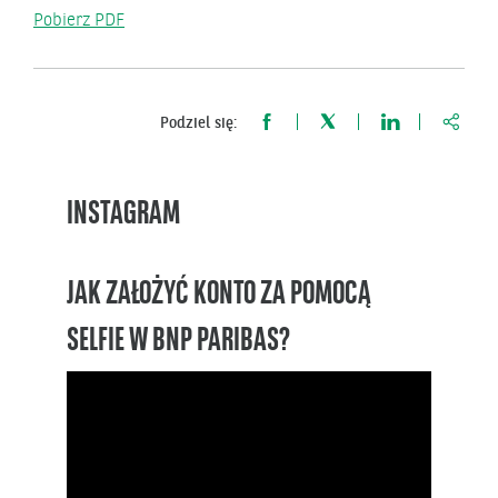
Pobierz PDF
https:
Podziel się:
INSTAGRAM
JAK ZAŁOŻYĆ KONTO ZA POMOCĄ
SELFIE W BNP PARIBAS?
Odtwarzacz
video