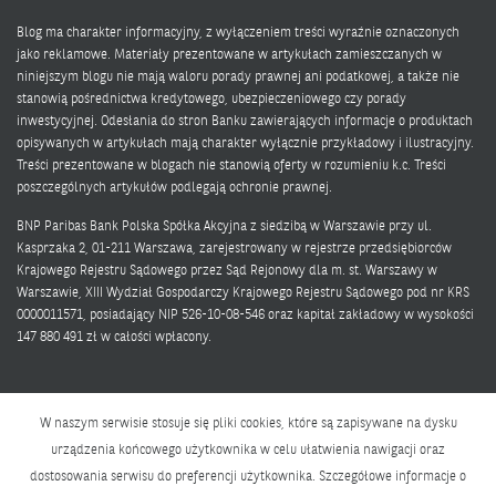
Blog ma charakter informacyjny, z wyłączeniem treści wyraźnie oznaczonych
jako reklamowe. Materiały prezentowane w artykułach zamieszczanych w
niniejszym blogu nie mają waloru porady prawnej ani podatkowej, a także nie
stanowią pośrednictwa kredytowego, ubezpieczeniowego czy porady
inwestycyjnej. Odesłania do stron Banku zawierających informacje o produktach
opisywanych w artykułach mają charakter wyłącznie przykładowy i ilustracyjny.
Treści prezentowane w blogach nie stanowią oferty w rozumieniu k.c. Treści
poszczególnych artykułów podlegają ochronie prawnej.
BNP Paribas Bank Polska Spółka Akcyjna z siedzibą w Warszawie przy ul.
Kasprzaka 2, 01-211 Warszawa, zarejestrowany w rejestrze przedsiębiorców
Krajowego Rejestru Sądowego przez Sąd Rejonowy dla m. st. Warszawy w
Warszawie, XIII Wydział Gospodarczy Krajowego Rejestru Sądowego pod nr KRS
0000011571, posiadający NIP 526-10-08-546 oraz kapitał zakładowy w wysokości
147 880 491 zł w całości wpłacony.
W naszym serwisie stosuje się pliki cookies, które są zapisywane na dysku
urządzenia końcowego użytkownika w celu ułatwienia nawigacji oraz
dostosowania serwisu do preferencji użytkownika. Szczegółowe informacje o
Polityka prywatności