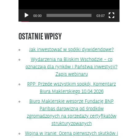
00:00
03:07
OSTATNIE WPISY
Jak inwestować w spółki dywidendowe?
Wydarzenia na Bliskim Wschodzie – co
oznaczają dla rynków i Państwa inwestycji?
Zapis webinaru
RPP: Przede wszystkim spokój. Komentarz
Biura Maklerskiego 10.04.2026
Biuro Maklerskie wesprze Fundację BNP
Paribas darowizną od środków
zgromadzonych na sprzedaży certyfikatów
strukturyzowanych
Wojna w Iranie: Ocena pierwszych skutków i