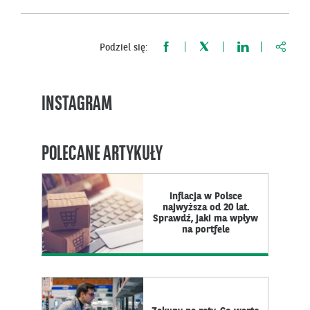
https:
Podziel się:
INSTAGRAM
POLECANE ARTYKUŁY
Inflacja w Polsce
najwyższa od 20 lat.
Sprawdź, jaki ma wpływ
na portfele