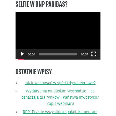
SELFIE W BNP PARIBAS?
Odtwarzacz
video
00:00
03:07
OSTATNIE WPISY
Jak inwestować w spółki dywidendowe?
Wydarzenia na Bliskim Wschodzie – co
oznaczają dla rynków i Państwa inwestycji?
Zapis webinaru
RPP: Przede wszystkim spokój. Komentarz