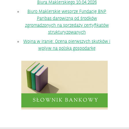
Biura Maklerskiego 10.04.2026
Biuro Maklerskie wesprze Fundację BNP
Paribas darowizną od środków
zgromadzonych na sprzedaży certyfikatów
strukturyzowanych
Wojna w Iranie: Ocena pierwszych skutków i
wpływ na polską gospodarkę