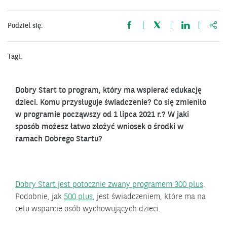
http
Podziel się:
Tagi:
Dobry Start to program, który ma wspierać edukację
dzieci. Komu przysługuje świadczenie? Co się zmieniło
w programie począwszy od 1 lipca 2021 r.? W jaki
sposób możesz łatwo złożyć wniosek o środki w
ramach Dobrego Startu?
Dobry Start jest potocznie zwany programem 300 plus
.
Podobnie, jak
500 plus
, jest świadczeniem, które ma na
celu wsparcie osób wychowujących dzieci.