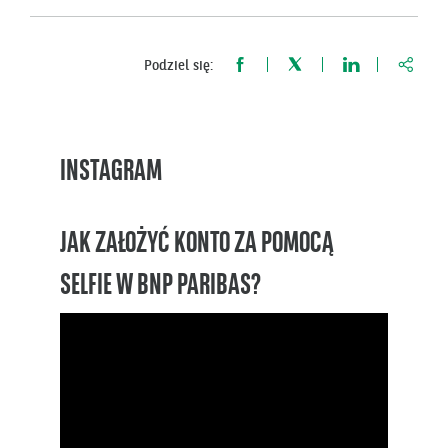
https:
Podziel się:
INSTAGRAM
JAK ZAŁOŻYĆ KONTO ZA POMOCĄ
SELFIE W BNP PARIBAS?
Odtwarzacz
video