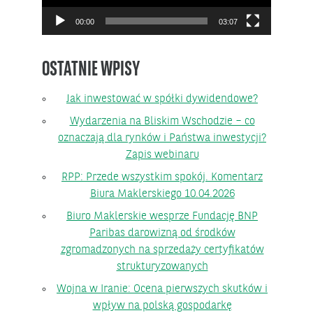
00:00
03:07
OSTATNIE WPISY
Jak inwestować w spółki dywidendowe?
Wydarzenia na Bliskim Wschodzie – co
oznaczają dla rynków i Państwa inwestycji?
Zapis webinaru
RPP: Przede wszystkim spokój. Komentarz
Biura Maklerskiego 10.04.2026
Biuro Maklerskie wesprze Fundację BNP
Paribas darowizną od środków
zgromadzonych na sprzedaży certyfikatów
strukturyzowanych
Wojna w Iranie: Ocena pierwszych skutków i
wpływ na polską gospodarkę