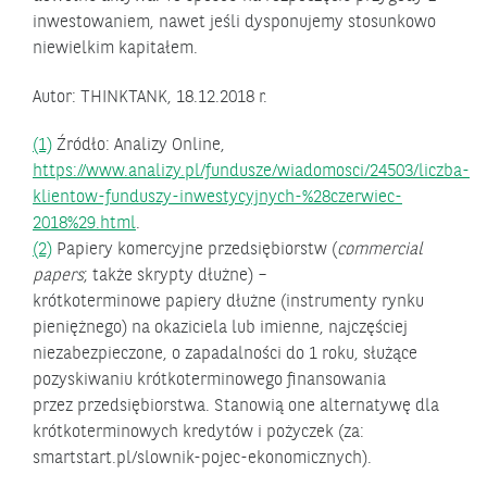
inwestowaniem, nawet jeśli dysponujemy stosunkowo
niewielkim kapitałem.
Autor: THINKTANK, 18.12.2018 r.
(1)
Źródło: Analizy Online,
https://www.analizy.pl/fundusze/wiadomosci/24503/liczba-
klientow-funduszy-inwestycyjnych-%28czerwiec-
2018%29.html
.
(2)
Papiery komercyjne przedsiębiorstw (
commercial
papers
; także skrypty dłużne) –
krótkoterminowe papiery dłużne (instrumenty rynku
pieniężnego) na okaziciela lub imienne, najczęściej
niezabezpieczone, o zapadalności do 1 roku, służące
pozyskiwaniu krótkoterminowego finansowania
przez przedsiębiorstwa. Stanowią one alternatywę dla
krótkoterminowych kredytów i pożyczek (za:
smartstart.pl/slownik-pojec-ekonomicznych).