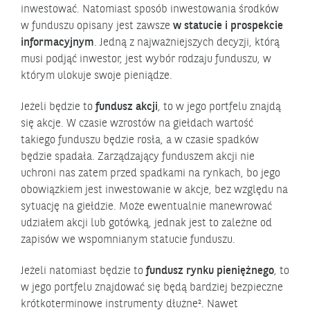
inwestować. Natomiast sposób inwestowania środków
w funduszu opisany jest zawsze
w statucie i prospekcie
informacyjnym
. Jedną z najważniejszych decyzji, którą
musi podjąć inwestor, jest wybór rodzaju funduszu, w
którym ulokuje swoje pieniądze.
Jeżeli będzie to
fundusz akcji
, to w jego portfelu znajdą
się akcje. W czasie wzrostów na giełdach wartość
takiego funduszu będzie rosła, a w czasie spadków
będzie spadała. Zarządzający funduszem akcji nie
uchroni nas zatem przed spadkami na rynkach, bo jego
obowiązkiem jest inwestowanie w akcje, bez względu na
sytuację na giełdzie. Może ewentualnie manewrować
udziałem akcji lub gotówką, jednak jest to zależne od
zapisów we wspomnianym statucie funduszu.
Jeżeli natomiast będzie to
fundusz rynku pieniężnego
, to
w jego portfelu znajdować się będą bardziej bezpieczne
krótkoterminowe instrumenty dłużne². Nawet