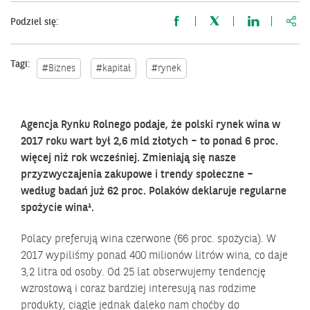
http
Podziel się:
Tagi:
#Biznes
#kapitał
#rynek
Agencja Rynku Rolnego podaje, że polski rynek wina w
2017 roku wart był 2,6 mld złotych – to ponad 6 proc.
więcej niż rok wcześniej. Zmieniają się nasze
przyzwyczajenia zakupowe i trendy społeczne –
według badań już 62 proc. Polaków deklaruje regularne
spożycie wina¹.
Polacy preferują wina czerwone (66 proc. spożycia). W
2017 wypiliśmy ponad 400 milionów litrów wina, co daje
3,2 litra od osoby. Od 25 lat obserwujemy tendencję
wzrostową i coraz bardziej interesują nas rodzime
produkty, ciągle jednak daleko nam choćby do