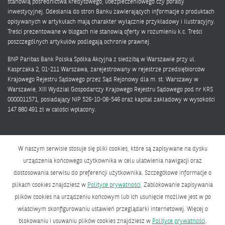
stanowią pośrednictwa kredytowego, ubezpieczeniowego czy porady
inwestycyjnej. Odesłania do stron Banku zawierających informacje o produktach
opisywanych w artykułach mają charakter wyłącznie przykładowy i ilustracyjny.
Treści prezentowane w blogach nie stanowią oferty w rozumieniu k.c. Treści
poszczególnych artykułów podlegają ochronie prawnej.
BNP Paribas Bank Polska Spółka Akcyjna z siedzibą w Warszawie przy ul.
Kasprzaka 2, 01-211 Warszawa, zarejestrowany w rejestrze przedsiębiorców
Krajowego Rejestru Sądowego przez Sąd Rejonowy dla m. st. Warszawy w
Warszawie, XIII Wydział Gospodarczy Krajowego Rejestru Sądowego pod nr KRS
0000011571, posiadający NIP 526-10-08-546 oraz kapitał zakładowy w wysokości
147 880 491 zł w całości wpłacony.
W naszym serwisie stosuje się pliki cookies, które są zapisywane na dysku
urządzenia końcowego użytkownika w celu ułatwienia nawigacji oraz
dostosowania serwisu do preferencji użytkownika. Szczegółowe informacje o
Polityka prywatności
plikach cookies znajdziesz w
Polityce prywatności
. Zablokowanie zapisywania
Bank zmieniającego się świata
plików cookies na urządzeniu końcowym lub ich usunięcie możliwe jest w po
właściwym skonfigurowaniu ustawień przeglądarki internetowej. Więcej o
BNP Paribas Bank Polska Spółka Akcyjna z siedzibą w Warszawie przy ul.
blokowaniu i usuwaniu plików cookies znajdziesz w
Polityce prywatności
.
Kasprzaka 2, 01-211 Warszawa, zarejestrowany w rejestrze przedsiębiorców