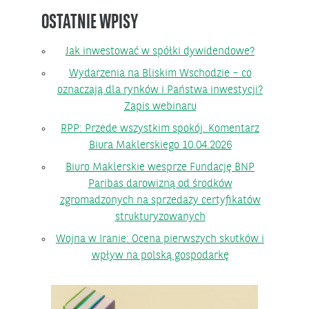
OSTATNIE WPISY
Jak inwestować w spółki dywidendowe?
Wydarzenia na Bliskim Wschodzie – co
oznaczają dla rynków i Państwa inwestycji?
Zapis webinaru
RPP: Przede wszystkim spokój. Komentarz
Biura Maklerskiego 10.04.2026
Biuro Maklerskie wesprze Fundację BNP
Paribas darowizną od środków
zgromadzonych na sprzedaży certyfikatów
strukturyzowanych
Wojna w Iranie: Ocena pierwszych skutków i
wpływ na polską gospodarkę