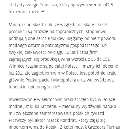
statystycznego Francuza, który spożywa średnio 42,5
litra wina rocznie².
Mimo, iż polskie trunki ze względu na skalę i koszt
produkcji są droższe od zagranicznych, stopniowo
podbijają one serca Polaków. Sięgamy po nie z powodu
modnego ostatnio patriotyzmu gospodarczego lub
zwykłej ciekawości. W ciągu 10 lat liczba firm
zajmujących się produkcją wina wzrosła z 35 do 151.
Winnice rozsiane są po całej Polsce – mamy ich obecnie
już 201, ale zagłębiem win w Polsce jest południe kraju,
głównie Podkarpacie i Małopolska oraz województwa
lubelskie i zielonogórskie³.
Inwestowanie w sektor winiarski zaczęło być w Polsce
modne już kilka lat temu – medialny wydźwięk nadało
mu zwiększone zainteresowanie polskich gwiazd.
Pierwszy był aktor Marek Kondrat, który zajął się
importem wina do Polski. Z kolei muzyk Grzegorz Turnau