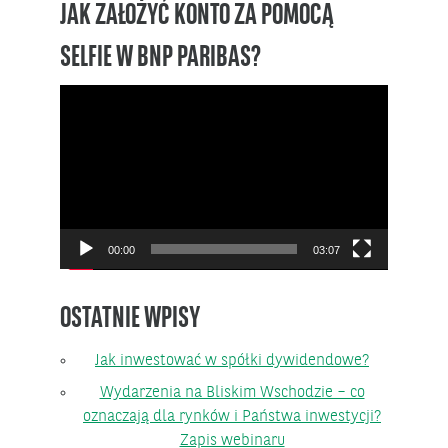
JAK ZAŁOŻYĆ KONTO ZA POMOCĄ
SELFIE W BNP PARIBAS?
Odtwarzacz
video
00:00
03:07
OSTATNIE WPISY
Jak inwestować w spółki dywidendowe?
Wydarzenia na Bliskim Wschodzie – co
oznaczają dla rynków i Państwa inwestycji?
Zapis webinaru