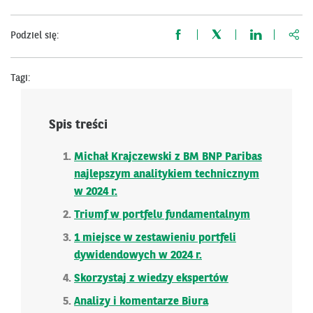
http
Podziel się:
Tagi:
Spis treści
Michał Krajczewski z BM BNP Paribas
najlepszym analitykiem technicznym
w 2024 r.
Triumf w portfelu fundamentalnym
1 miejsce w zestawieniu portfeli
dywidendowych w 2024 r.
Skorzystaj z wiedzy ekspertów
Analizy i komentarze Biura