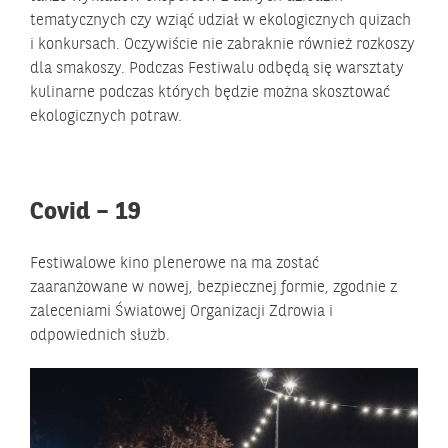
tematycznych czy wziąć udział w ekologicznych quizach
i konkursach. Oczywiście nie zabraknie również rozkoszy
dla smakoszy. Podczas Festiwalu odbędą się warsztaty
kulinarne podczas których będzie można skosztować
ekologicznych potraw.
Covid – 19
Festiwalowe kino plenerowe na ma zostać
zaaranżowane w nowej, bezpiecznej formie, zgodnie z
zaleceniami Światowej Organizacji Zdrowia i
odpowiednich służb.