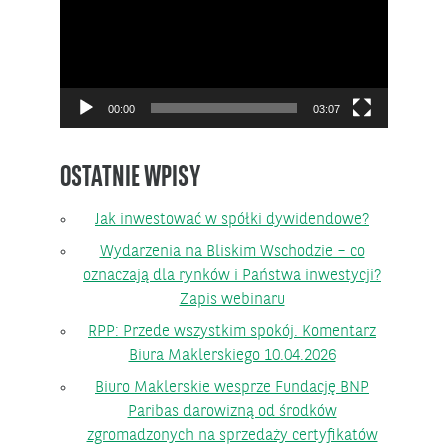
00:00
03:07
OSTATNIE WPISY
Jak inwestować w spółki dywidendowe?
Wydarzenia na Bliskim Wschodzie – co
oznaczają dla rynków i Państwa inwestycji?
Zapis webinaru
RPP: Przede wszystkim spokój. Komentarz
Biura Maklerskiego 10.04.2026
Biuro Maklerskie wesprze Fundację BNP
Paribas darowizną od środków
zgromadzonych na sprzedaży certyfikatów