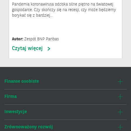
Pandemia koronawirusa odciska silne piętno na światowej
gospodarce. Czy skończy się na recesji, czy może będziemy
borykać się z bardziej…
Autor:
Zespół BNP Paribas
Czytaj więcej
Finanse osobiste
Firma
Inwestycje
Zrównoważony rozwój