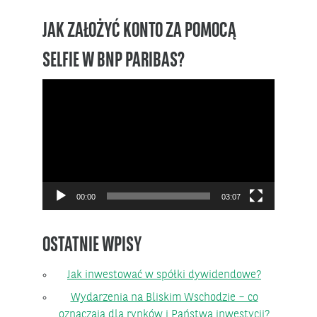
JAK ZAŁOŻYĆ KONTO ZA POMOCĄ
SELFIE W BNP PARIBAS?
Odtwarzacz
video
00:00
03:07
OSTATNIE WPISY
Jak inwestować w spółki dywidendowe?
Wydarzenia na Bliskim Wschodzie – co
oznaczają dla rynków i Państwa inwestycji?