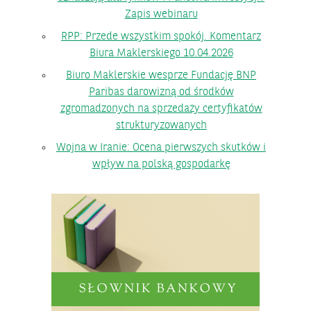
Zapis webinaru
RPP: Przede wszystkim spokój. Komentarz
Biura Maklerskiego 10.04.2026
Biuro Maklerskie wesprze Fundację BNP
Paribas darowizną od środków
zgromadzonych na sprzedaży certyfikatów
strukturyzowanych
Wojna w Iranie: Ocena pierwszych skutków i
wpływ na polską gospodarkę