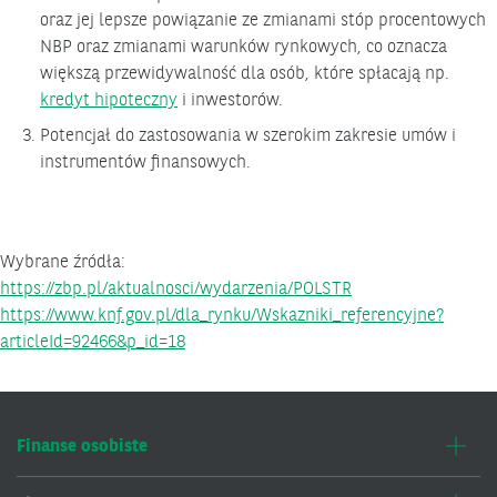
oraz jej lepsze powiązanie ze zmianami stóp procentowych
NBP oraz zmianami warunków rynkowych, co oznacza
większą przewidywalność dla osób, które spłacają np.
kredyt hipoteczny
i inwestorów.
Potencjał do zastosowania w szerokim zakresie umów i
instrumentów finansowych.
Wybrane źródła:
https://zbp.pl/aktualnosci/wydarzenia/POLSTR
https://www.knf.gov.pl/dla_rynku/Wskazniki_referencyjne?
articleId=92466&p_id=18
Finanse osobiste