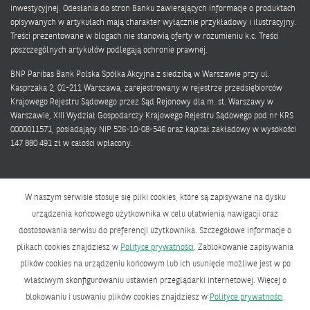
inwestycyjnej. Odesłania do stron Banku zawierających informacje o produktach
opisywanych w artykułach mają charakter wyłącznie przykładowy i ilustracyjny.
Treści prezentowane w blogach nie stanowią oferty w rozumieniu k.c. Treści
poszczególnych artykułów podlegają ochronie prawnej.
BNP Paribas Bank Polska Spółka Akcyjna z siedzibą w Warszawie przy ul.
Kasprzaka 2, 01-211 Warszawa, zarejestrowany w rejestrze przedsiębiorców
Krajowego Rejestru Sądowego przez Sąd Rejonowy dla m. st. Warszawy w
Warszawie, XIII Wydział Gospodarczy Krajowego Rejestru Sądowego pod nr KRS
0000011571, posiadający NIP 526-10-08-546 oraz kapitał zakładowy w wysokości
147 880 491 zł w całości wpłacony.
W naszym serwisie stosuje się pliki cookies, które są zapisywane na dysku
urządzenia końcowego użytkownika w celu ułatwienia nawigacji oraz
dostosowania serwisu do preferencji użytkownika. Szczegółowe informacje o
Polityka prywatności
plikach cookies znajdziesz w
Polityce prywatności
. Zablokowanie zapisywania
Bank zmieniającego się świata
plików cookies na urządzeniu końcowym lub ich usunięcie możliwe jest w po
właściwym skonfigurowaniu ustawień przeglądarki internetowej. Więcej o
BNP Paribas Bank Polska Spółka Akcyjna z siedzibą w Warszawie przy ul.
blokowaniu i usuwaniu plików cookies znajdziesz w
Polityce prywatności
.
Kasprzaka 2, 01-211 Warszawa, zarejestrowany w rejestrze przedsiębiorców