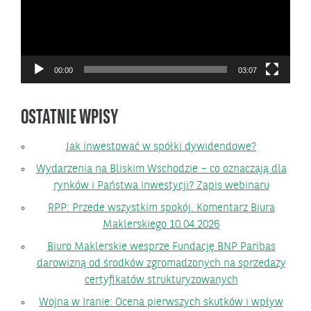
00:00
03:07
OSTATNIE WPISY
Jak inwestować w spółki dywidendowe?
Wydarzenia na Bliskim Wschodzie – co oznaczają dla
rynków i Państwa inwestycji? Zapis webinaru
RPP: Przede wszystkim spokój. Komentarz Biura
Maklerskiego 10.04.2026
Biuro Maklerskie wesprze Fundację BNP Paribas
darowizną od środków zgromadzonych na sprzedaży
certyfikatów strukturyzowanych
Wojna w Iranie: Ocena pierwszych skutków i wpływ