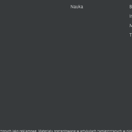
Nauka
B
I
M
T
aczonych jako reklamowe. Materiały prezentowane w artykułach zamieszczanych w nini