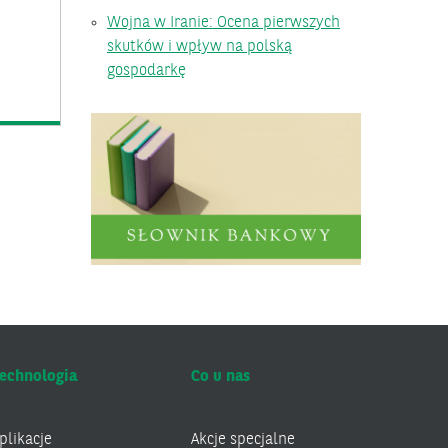
Wojna w Iranie: Ocena pierwszych
skutków i wpływ na polską
gospodarkę
echnologia
Co u nas
plikacje
Akcje specjalne