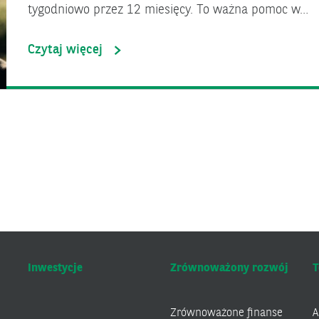
tygodniowo przez 12 miesięcy. To ważna pomoc w…
Czytaj więcej
Inwestycje
Zrównoważony rozwój
T
Zrównoważone finanse
A