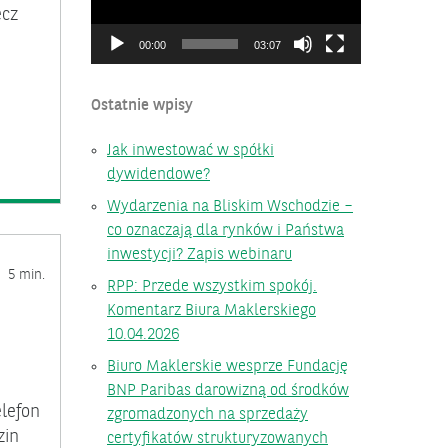
ecz
00:00
03:07
Ostatnie wpisy
Jak inwestować w spółki
dywidendowe?
Wydarzenia na Bliskim Wschodzie –
co oznaczają dla rynków i Państwa
inwestycji? Zapis webinaru
5 min.
RPP: Przede wszystkim spokój.
Komentarz Biura Maklerskiego
10.04.2026
Biuro Maklerskie wesprze Fundację
BNP Paribas darowizną od środków
elefon
zgromadzonych na sprzedaży
zin
certyfikatów strukturyzowanych