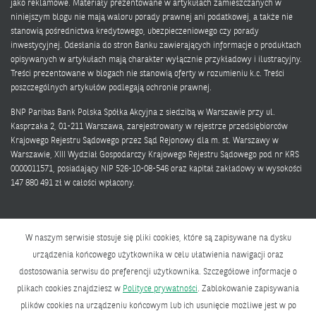
jako reklamowe. Materiały prezentowane w artykułach zamieszczanych w
niniejszym blogu nie mają waloru porady prawnej ani podatkowej, a także nie
stanowią pośrednictwa kredytowego, ubezpieczeniowego czy porady
inwestycyjnej. Odesłania do stron Banku zawierających informacje o produktach
opisywanych w artykułach mają charakter wyłącznie przykładowy i ilustracyjny.
Treści prezentowane w blogach nie stanowią oferty w rozumieniu k.c. Treści
poszczególnych artykułów podlegają ochronie prawnej.
BNP Paribas Bank Polska Spółka Akcyjna z siedzibą w Warszawie przy ul.
Kasprzaka 2, 01-211 Warszawa, zarejestrowany w rejestrze przedsiębiorców
Krajowego Rejestru Sądowego przez Sąd Rejonowy dla m. st. Warszawy w
Warszawie, XIII Wydział Gospodarczy Krajowego Rejestru Sądowego pod nr KRS
0000011571, posiadający NIP 526-10-08-546 oraz kapitał zakładowy w wysokości
147 880 491 zł w całości wpłacony.
W naszym serwisie stosuje się pliki cookies, które są zapisywane na dysku
urządzenia końcowego użytkownika w celu ułatwienia nawigacji oraz
dostosowania serwisu do preferencji użytkownika. Szczegółowe informacje o
Polityka prywatności
plikach cookies znajdziesz w
Polityce prywatności
. Zablokowanie zapisywania
Bank zmieniającego się świata
plików cookies na urządzeniu końcowym lub ich usunięcie możliwe jest w po