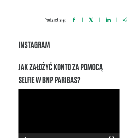
https:
Podziel się:
INSTAGRAM
JAK ZAŁOŻYĆ KONTO ZA POMOCĄ
SELFIE W BNP PARIBAS?
Odtwarzacz
video