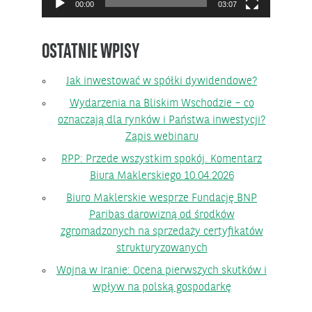
00:00
03:07
OSTATNIE WPISY
Jak inwestować w spółki dywidendowe?
Wydarzenia na Bliskim Wschodzie – co
oznaczają dla rynków i Państwa inwestycji?
Zapis webinaru
RPP: Przede wszystkim spokój. Komentarz
Biura Maklerskiego 10.04.2026
Biuro Maklerskie wesprze Fundację BNP
Paribas darowizną od środków
zgromadzonych na sprzedaży certyfikatów
strukturyzowanych
Wojna w Iranie: Ocena pierwszych skutków i
wpływ na polską gospodarkę