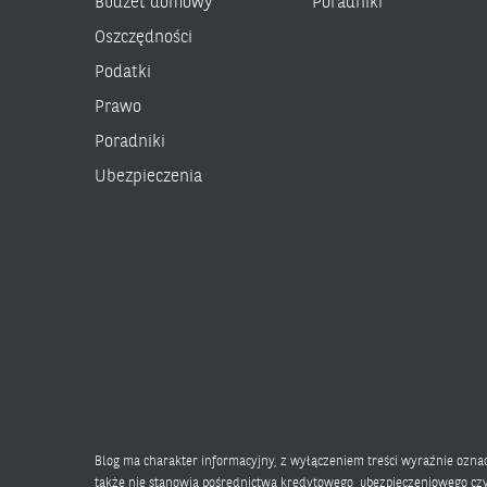
Budżet domowy
Poradniki
Oszczędności
Podatki
Prawo
Poradniki
Ubezpieczenia
Blog ma charakter informacyjny, z wyłączeniem treści wyraźnie ozn
także nie stanowią pośrednictwa kredytowego, ubezpieczeniowego czy