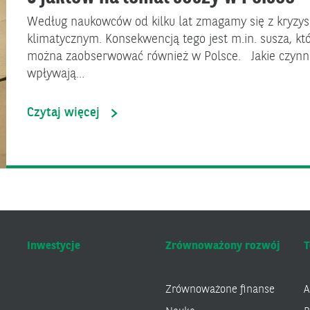
Według naukowców od kilku lat zmagamy się z kryzy
klimatycznym. Konsekwencją tego jest m.in. susza, kt
można zaobserwować również w Polsce. Jakie czynni
wpływają…
Czytaj więcej
Inwestycje
Zrównoważony rozwój
T
Zrównoważone finanse
A