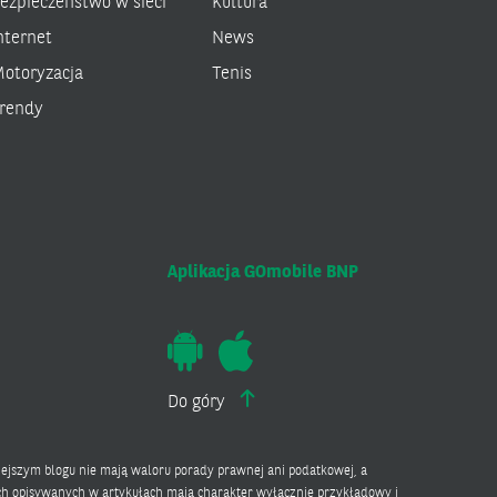
ezpieczeństwo w sieci
Kultura
nternet
News
otoryzacja
Tenis
rendy
Aplikacja GOmobile BNP
Do góry
ejszym blogu nie mają waloru porady prawnej ani podatkowej, a
ach opisywanych w artykułach mają charakter wyłącznie przykładowy i