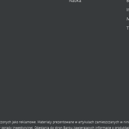
Nauka
B
I
M
T
aczonych jako reklamowe. Materiały prezentowane w artykułach zamieszczanych w nini
 porady inwestycyjnej. Odesłania do stron Banku zawierających informacje o produkt