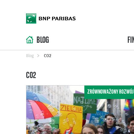
BLOG
FI
Blog
CO2
CO2
ZRÓWNOWAŻONY ROZWÓJ