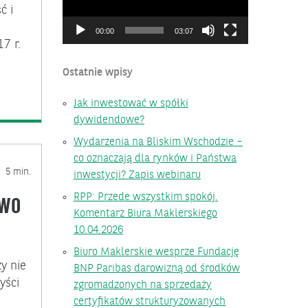
ć i
00:00
03:07
7 r.
Ostatnie wpisy
Jak inwestować w spółki
dywidendowe?
Wydarzenia na Bliskim Wschodzie –
co oznaczają dla rynków i Państwa
5 min.
inwestycji? Zapis webinaru
RPP: Przede wszystkim spokój.
two
Komentarz Biura Maklerskiego
10.04.2026
Biuro Maklerskie wesprze Fundację
y nie
BNP Paribas darowizną od środków
yści
zgromadzonych na sprzedaży
certyfikatów strukturyzowanych