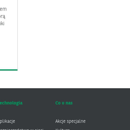
sem
órą
ki
echnologia
Co u nas
plikacje
Akcje specjalne