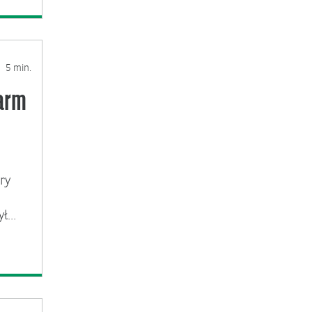
5 min.
Farm
ry
ył…