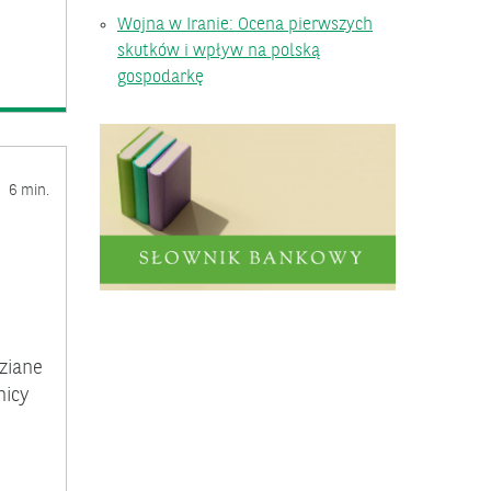
Wojna w Iranie: Ocena pierwszych
skutków i wpływ na polską
gospodarkę
6 min.
dziane
nicy