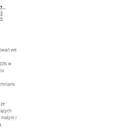
orowań we
o
 10% w
lu
pomniano
 że
jących
 małym i
a.