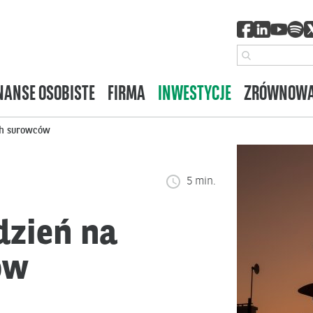
NANSE OSOBISTE
FIRMA
INWESTYCJE
ZRÓWNOWA
ch surowców
5 min.
dzień na
ów