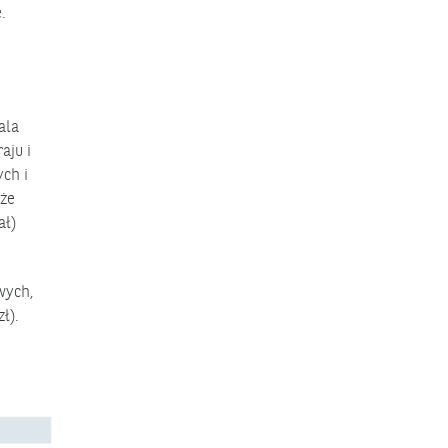
.
ala
aju i
ych i
 że
ał)
wych,
ł).