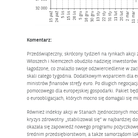
Komentarz:
Przedświąteczny, skrócony tydzień na rynkach akcji
Włoszech i Niemczech obudziło nadzieję inwestorów
łagodzone, co znalazło swoje odzwierciedlenie w za
skali całego tygodnia. Dodatkowym wsparciem dla eu
ministrów finansów strefy euro. Po długich negocjac
pomocowego dla europejskiej gospodarki. Pakiet bę
o euroobligacjach, których mocno się domagali się m
Również indeksy akcji w Stanach zjednoczonych mocn
kryzys zdrowotny „stabilizował się” w najbardziej 
okazała się zapowiedź nowego programu pożyczkoweg
średnim przedsiębiorstwom, a także samorządom lo