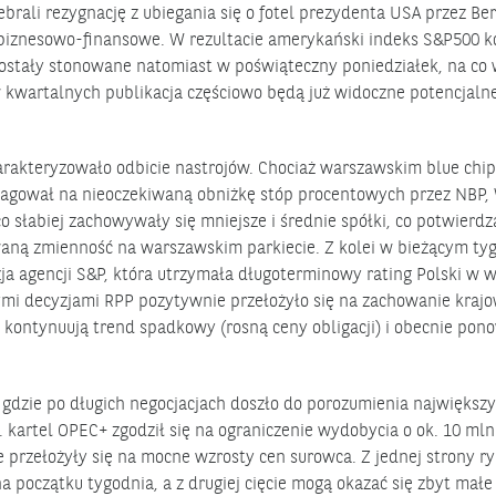
ali rezygnację z ubiegania się o fotel prezydenta USA przez Be
 biznesowo-finansowe. W rezultacie amerykański indeks S&P500 k
zostały stonowane natomiast w poświąteczny poniedziałek, na co
kwartalnych publikacja częściowo będą już widoczne potencjalne
harakteryzowało odbicie nastrojów. Chociaż warszawskim blue chi
eagował na nieoczekiwaną obniżkę stóp procentowych przez NBP,
 słabiej zachowywały się mniejsze i średnie spółki, co potwierdz
aną zmienność na warszawskim parkiecie. Z kolei w bieżącym ty
 agencji S&P, która utrzymała długoterminowy rating Polski w w
mi decyzjami RPP pozytywnie przełożyło się na zachowanie kraj
 kontynuują trend spadkowy (rosną ceny obligacji) i obecnie pon
 gdzie po długich negocjacjach doszło do porozumienia największ
 kartel OPEC+ zgodził się na ograniczenie wydobycia o ok. 10 mln
e przełożyły się na mocne wzrosty cen surowca. Z jednej strony r
początku tygodnia, a z drugiej cięcie mogą okazać się zbyt małe