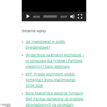
00:00
03:07
Ostatnie wpisy
Jak inwestować w spółki
dywidendowe?
Wydarzenia na Bliskim Wschodzie –
co oznaczają dla rynków i Państwa
inwestycji? Zapis webinaru
RPP: Przede wszystkim spokój.
Komentarz Biura Maklerskiego
10.04.2026
Biuro Maklerskie wesprze Fundację
BNP Paribas darowizną od środków
je mogą
zgromadzonych na sprzedaży