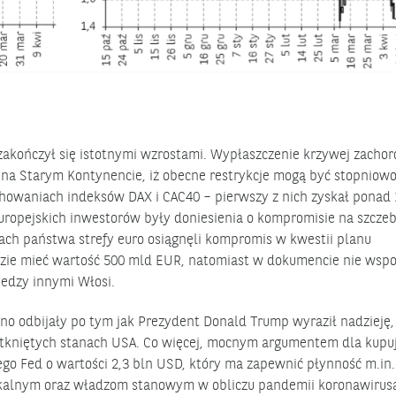
 zakończył się istotnymi wzrostami. Wypłaszczenie krzywej zach
 na Starym Kontynencie, iż obecne restrykcje mogą być stopniow
chowaniach indeksów DAX i CAC40 – pierwszy z nich zyskał ponad
ropejskich inwestorów były doniesienia o kompromisie na szczeb
jach państwa strefy euro osiągnęli kompromis w kwestii planu
dzie mieć wartość 500 mld EUR, natomiast w dokumencie nie ws
iedzy innymi Włosi.
o odbijały po tym jak Prezydent Donald Trump wyraził nadzieję,
dotkniętych stanach USA. Co więcej, mocnym argumentem dla kupu
o Fed o wartości 2,3 bln USD, który ma zapewnić płynność m.in.
kalnym oraz władzom stanowym w obliczu pandemii koronawirus