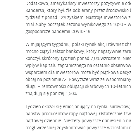
Dodatkowo, amerykańscy inwestorzy pozytywnie odebr
Sandersa, który był źle odbierany przez środowisko
tydzień z ponad 12% zyskiem. Nastroje inwestorów 
miał słaby początek sezonu wynikowego za 1Q20 – w 
gospodarcze pandemii COVID-19.
W mijającym tygodniu, polski rynek akcji również c
mocno ciążył sektor bankowy, który negatywnie zar
kończył skrócony tydzień ponad 7,0% wzrostem. Nieco
wpływ kapitału zagranicznego na ostatnio obserwow
wsparciem dla inwestorów może być piątkowa decyzja
obcej na poziomie A-. Powyższe wraz ze wspomniany
długu – rentowności obligacji skarbowych 10-letnich
znajdują się poniżej 1,50%.
Tydzień okazał się emocjonujący na rynku surowców,
państw producentów ropy naftowej. Ostatecznie tzw.
naftowej dziennie. Niestety powyższe doniesienia ni
mógł wcześniej zdyskontować powyższe wzrostami na 