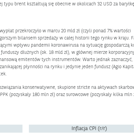
j typu brent kształtują się obecnie w okolicach 32 USD za baryłkę
ypłat przekroczyło w marcu 20 mld zł (czyli ponad 7% wartości
orszym bilansem sprzedaży w całej historii tego rynku w kraju. F
ącymi wpływu pandemii koronawirusa na sytuację gospodarczą kr
z funduszy dłużnych (ok. 18 mld zł), w głównej mierze korporacyjn
finansową emitentów tych instrumentów. Warto jednak zaznaczyć,
zanikającej płynności na rynku i jedynie jeden fundusz (Agio Kapit
tek.
związania konserwatywne, skupione stricte na aktywach skarbo
PK (pozyskały 180 mln zł) oraz surowcowe (pozyskały kilka mln z