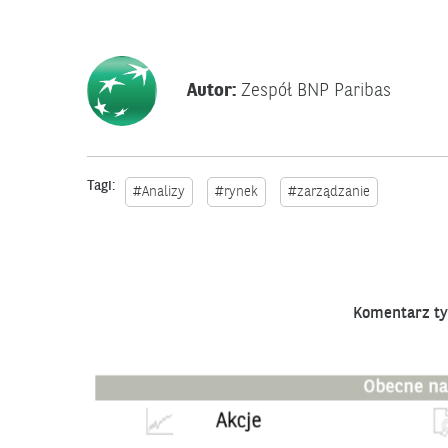
Autor:
Zespół BNP Paribas
Tagi:
#Analizy
#rynek
#zarządzanie
Komentarz tyg