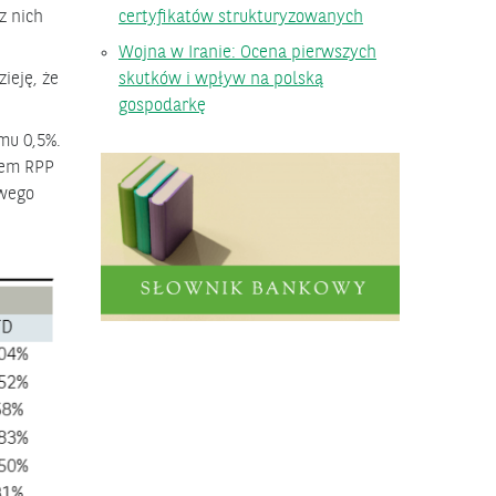
z nich
certyfikatów strukturyzowanych
Wojna w Iranie: Ocena pierwszych
ieję, że
skutków i wpływ na polską
gospodarkę
mu 0,5%.
niem RPP
owego