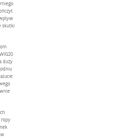
rrniego
ończył
 wpływ
 skutki
pom
 WIG20
a duży
godniu
alucie
owego
ownie
ych
 ropy
ynek
 w