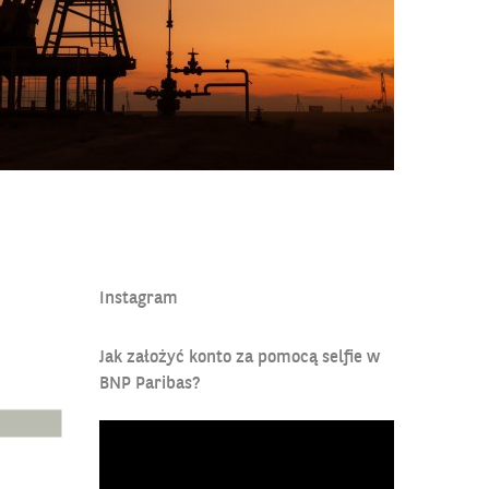
s.pl/blog/emocjonujacy-tydzien-na-rynkach-surowcow
Instagram
Jak założyć konto za pomocą selfie w
BNP Paribas?
Odtwarzacz
video