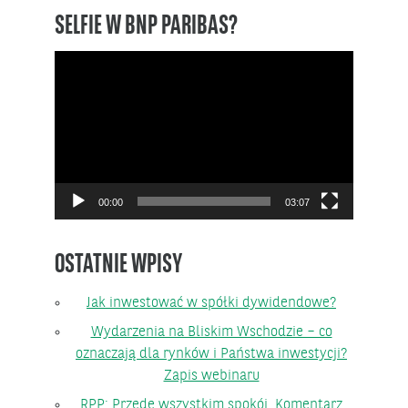
SELFIE W BNP PARIBAS?
Odtwarzacz
video
00:00
03:07
OSTATNIE WPISY
Jak inwestować w spółki dywidendowe?
Wydarzenia na Bliskim Wschodzie – co
oznaczają dla rynków i Państwa inwestycji?
Zapis webinaru
RPP: Przede wszystkim spokój. Komentarz