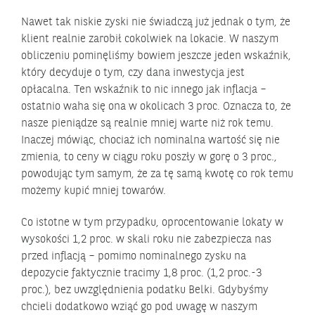
Nawet tak niskie zyski nie świadczą już jednak o tym, że
klient realnie zarobił cokolwiek na lokacie. W naszym
obliczeniu pominęliśmy bowiem jeszcze jeden wskaźnik,
który decyduje o tym, czy dana inwestycja jest
opłacalna. Ten wskaźnik to nic innego jak inflacja –
ostatnio waha się ona w okolicach 3 proc. Oznacza to, że
nasze pieniądze są realnie mniej warte niż rok temu.
Inaczej mówiąc, chociaż ich nominalna wartość się nie
zmienia, to ceny w ciągu roku poszły w gorę o 3 proc.,
powodując tym samym, że za tę samą kwotę co rok temu
możemy kupić mniej towarów.
Co istotne w tym przypadku, oprocentowanie lokaty w
wysokości 1,2 proc. w skali roku nie zabezpiecza nas
przed inflacją – pomimo nominalnego zysku na
depozycie faktycznie tracimy 1,8 proc. (1,2 proc.-3
proc.), bez uwzględnienia podatku Belki. Gdybyśmy
chcieli dodatkowo wziąć go pod uwagę w naszym