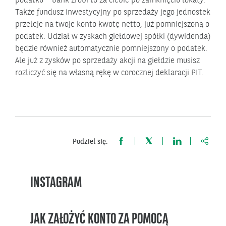
podatku – bank zrobi to za ciebie po zamknięciu lokaty.
Także fundusz inwestycyjny po sprzedaży jego jednostek
przeleje na twoje konto kwotę netto, już pomniejszoną o
podatek. Udział w zyskach giełdowej spółki (dywidenda)
będzie również automatycznie pomniejszony o podatek.
Ale już z zysków po sprzedaży akcji na giełdzie musisz
rozliczyć się na własną rękę w corocznej deklaracji PIT.
https:
Podziel się:
INSTAGRAM
JAK ZAŁOŻYĆ KONTO ZA POMOCĄ