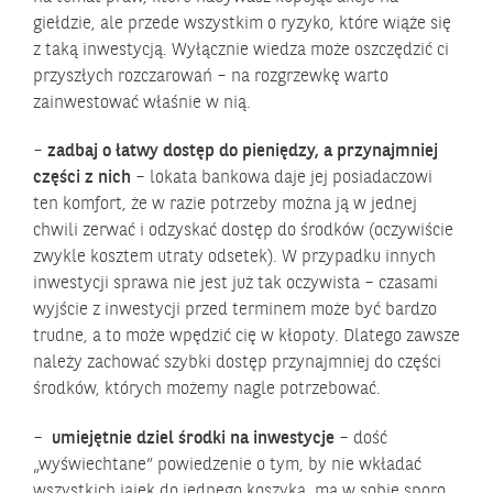
giełdzie, ale przede wszystkim o ryzyko, które wiąże się
z taką inwestycją. Wyłącznie wiedza może oszczędzić ci
przyszłych rozczarowań – na rozgrzewkę warto
zainwestować właśnie w nią.
–
zadbaj o łatwy dostęp do pieniędzy, a przynajmniej
części z nich
– lokata bankowa daje jej posiadaczowi
ten komfort, że w razie potrzeby można ją w jednej
chwili zerwać i odzyskać dostęp do środków (oczywiście
zwykle kosztem utraty odsetek). W przypadku innych
inwestycji sprawa nie jest już tak oczywista – czasami
wyjście z inwestycji przed terminem może być bardzo
trudne, a to może wpędzić cię w kłopoty. Dlatego zawsze
należy zachować szybki dostęp przynajmniej do części
środków, których możemy nagle potrzebować.
–
umiejętnie dziel środki na inwestycje
– dość
„wyświechtane” powiedzenie o tym, by nie wkładać
wszystkich jajek do jednego koszyka, ma w sobie sporo