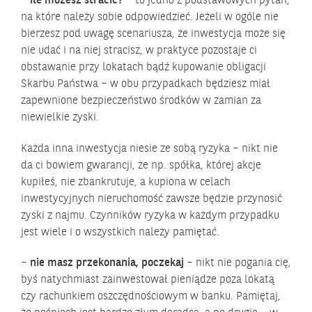
–
ile możesz stracić?
– to jedno z podstawowych pytań,
na które należy sobie odpowiedzieć. Jeżeli w ogóle nie
bierzesz pod uwagę scenariusza, że inwestycja może się
nie udać i na niej stracisz, w praktyce pozostaje ci
obstawanie przy lokatach bądź kupowanie obligacji
Skarbu Państwa – w obu przypadkach będziesz miał
zapewnione bezpieczeństwo środków w zamian za
niewielkie zyski.
Każda inna inwestycja niesie ze sobą ryzyka – nikt nie
da ci bowiem gwarancji, że np. spółka, której akcje
kupiłeś, nie zbankrutuje, a kupiona w celach
inwestycyjnych nieruchomość zawsze będzie przynosić
zyski z najmu. Czynników ryzyka w każdym przypadku
jest wiele i o wszystkich należy pamiętać.
–
nie masz przekonania, poczekaj
– nikt nie pogania cię,
byś natychmiast zainwestował pieniądze poza lokatą
czy rachunkiem oszczędnościowym w banku. Pamiętaj,