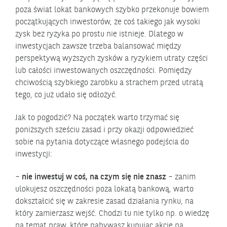
poza świat lokat bankowych szybko przekonuje bowiem
początkujących inwestorów, że coś takiego jak wysoki
zysk bez ryzyka po prostu nie istnieje. Dlatego w
inwestycjach zawsze trzeba balansować między
perspektywą wyższych zysków a ryzykiem utraty części
lub całości inwestowanych oszczędności. Pomiędzy
chciwością szybkiego zarobku a strachem przed utratą
tego, co już udało się odłożyć.
Jak to pogodzić? Na początek warto trzymać się
poniższych sześciu zasad i przy okazji odpowiedzieć
sobie na pytania dotyczące własnego podejścia do
inwestycji:
–
nie inwestuj w coś, na czym się nie znasz
– zanim
ulokujesz oszczędności poza lokatą bankową, warto
dokształcić się w zakresie zasad działania rynku, na
który zamierzasz wejść. Chodzi tu nie tylko np. o wiedzę
na temat praw, które nabywasz kupując akcje na