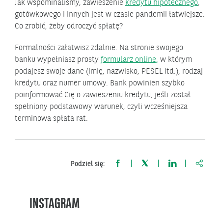
Jak wspominaliśmy, zawieszenie
kredytu hipotecznego
,
gotówkowego i innych jest w czasie pandemii łatwiejsze.
Co zrobić, żeby odroczyć spłatę?
Formalności załatwisz zdalnie. Na stronie swojego
banku wypełniasz prosty
formularz online,
w którym
podajesz swoje dane (imię, nazwisko, PESEL itd.), rodzaj
kredytu oraz numer umowy. Bank powinien szybko
poinformować Cię o zawieszeniu kredytu, jeśli został
spełniony podstawowy warunek, czyli wcześniejsza
terminowa spłata rat.
https:
Podziel się:
INSTAGRAM