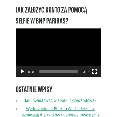
JAK ZAŁOŻYĆ KONTO ZA POMOCĄ
SELFIE W BNP PARIBAS?
Odtwarzacz
video
00:00
03:07
OSTATNIE WPISY
Jak inwestować w spółki dywidendowe?
Wydarzenia na Bliskim Wschodzie – co
oznaczają dla rynków i Państwa inwestycji?