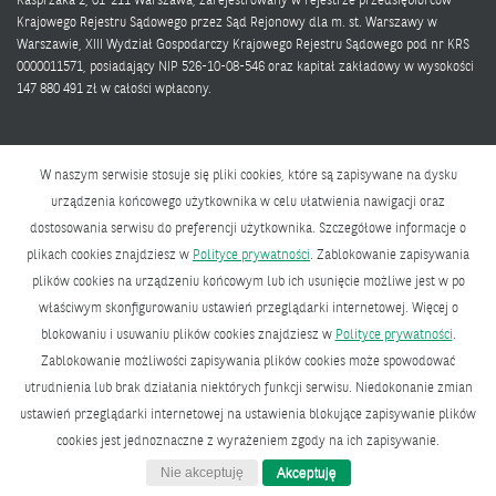
Kasprzaka 2, 01-211 Warszawa, zarejestrowany w rejestrze przedsiębiorców
Krajowego Rejestru Sądowego przez Sąd Rejonowy dla m. st. Warszawy w
Warszawie, XIII Wydział Gospodarczy Krajowego Rejestru Sądowego pod nr KRS
0000011571, posiadający NIP 526-10-08-546 oraz kapitał zakładowy w wysokości
147 880 491 zł w całości wpłacony.
W naszym serwisie stosuje się pliki cookies, które są zapisywane na dysku
urządzenia końcowego użytkownika w celu ułatwienia nawigacji oraz
dostosowania serwisu do preferencji użytkownika. Szczegółowe informacje o
Polityka prywatności
plikach cookies znajdziesz w
Polityce prywatności
. Zablokowanie zapisywania
Bank zmieniającego się świata
plików cookies na urządzeniu końcowym lub ich usunięcie możliwe jest w po
właściwym skonfigurowaniu ustawień przeglądarki internetowej. Więcej o
BNP Paribas Bank Polska Spółka Akcyjna z siedzibą w Warszawie przy ul.
blokowaniu i usuwaniu plików cookies znajdziesz w
Polityce prywatności
.
Kasprzaka 2, 01-211 Warszawa, zarejestrowany w rejestrze przedsiębiorców
Zablokowanie możliwości zapisywania plików cookies może spowodować
Krajowego Rejestru Sądowego przez Sąd Rejonowy dla m. st. Warszawy w
Warszawie, XIII Wydział Gospodarczy Krajowego Rejestru Sądowego pod nr KRS
utrudnienia lub brak działania niektórych funkcji serwisu. Niedokonanie zmian
0000011571, posiadający NIP 526-10-08-546 oraz kapitał zakładowy w wysokości
ustawień przeglądarki internetowej na ustawienia blokujące zapisywanie plików
147 880 491 zł w całości wpłacony.
cookies jest jednoznaczne z wyrażeniem zgody na ich zapisywanie.
CREATED BY
KERRIS
Nie akceptuję
Akceptuję