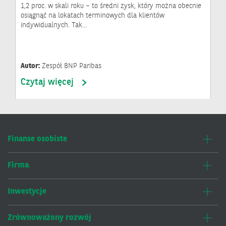
1,2 proc. w skali roku – to średni zysk, który można obecnie
osiągnąć na lokatach terminowych dla klientów
indywidualnych. Tak…
Autor:
Zespół BNP Paribas
Czytaj więcej
Finanse osobiste
Firma
Inwestycje
Zrównoważony rozwój